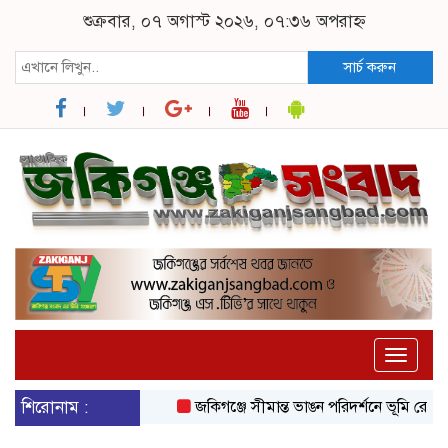
শুক্রবার, ০৭ অগাস্ট ২০২৬, ০৭:৩৬ অপরাহ্ন
সার্চ করুন
Toggle
naviga
শিরোনাম :
জকিগঞ্জে সীমান্ত ভাঙন পরিদর্শনে ভূমি রেকর্ড 