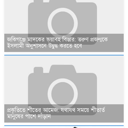
জকিগঞ্জে মাদকের ভয়াবহ বিস্তার: তরুণ প্রজন্মকে
ইসলামী অনুশাসনে উদ্বুদ্ধ করতে হবে
প্রকৃতিতে শীতের আমেজ: যথাযথ সময়ে শীতার্ত
মানুষের পাশে দাঁড়ান