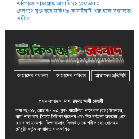
জকিগঞ্জে সাজাপ্রাপ্ত আসামিসহ গ্রেফতার ২
সমাজসেবা কর্মকর্তার গুরুত্বপূর্ণ বার্তা
রেলপথে যুক্ত হবে জকিগঞ্জ-কানাইঘাট, শুরু হচ্ছে সম্ভাব্যতা
সমীক্ষা
জকিগঞ্জে সরকারি পাঁচ ভাতার আবেদন
শুরু আজ
জকিগঞ্জে সুরমা নদীর বালুমহালে
মোবাইল কোর্ট পরিচালনা করলেন
ইউএনও: সরেজমিনে অভিযোগের
সত্যতা মেলেনি
আমাদের পথচলা
আমাদের পরিবার
আমাদের প্রতিনিধি
জকিগঞ্জে ৪ হাজার পিস ইয়াবাসহ
একজন গ্রেপ্তার
প্রধান সম্পাদক:
মাও: রহমত আলী হেলালী
বাসা নং- ১৮, রোড নং- ৯এ, ব্লক- গার্ডেনিয়া, শাহপরাণ (রহ.) উপশহর,
থানা-শাহপরাণ, সিলেট সিটি কর্পোরেশন এবং নিউ বর্ণমালা অফসেট প্রেস,
৪৪ রাজা ম্যানশন, জিন্দাবাজার, সিলেট থেকে শরীফ মো: হোসাইন
চৌধুরী কর্তৃক সম্পাদিত ও প্রকাশিত।