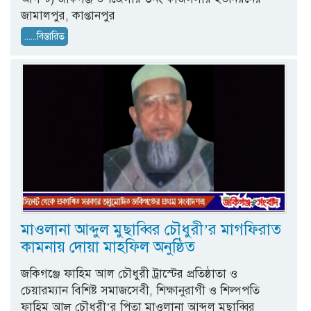
জামালপুর, কাপ্তানপুর
......বিস্তারিত
মাওলানা আব্দুল মুছাব্বির চৌধুরী’র মাগফিরাত
কামনায় দোয়া মাহফিল অনুষ্ঠিত
জকিগঞ্জে ফাহিম আল চৌধুরী ট্রাস্টের প্রতিষ্ঠাতা ও
চেয়ারম্যান বিশিষ্ট সমাজসেবী, শিক্ষানুরাগী ও শিল্পপতি
ফাহিম আল্ চৌধুরী’র পিতা মাওলানা আব্দুল মুছাব্বির