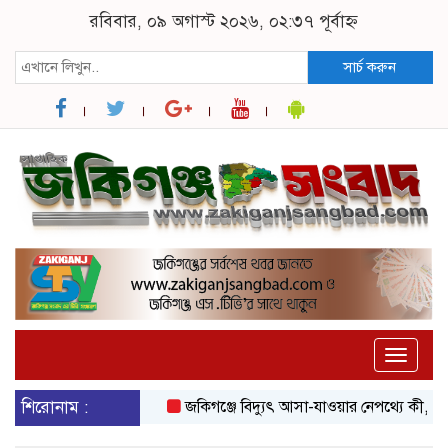
রবিবার, ০৯ অগাস্ট ২০২৬, ০২:৩৭ পূর্বাহ্ন
সার্চ করুন
Toggle
naviga
শিরোনাম :
জকিগঞ্জে বিদ্যুৎ আসা-যাওয়ার নেপথ্যে কী, জানাল