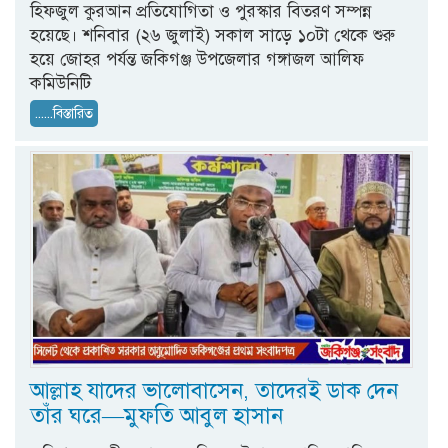
হিফজুল কুরআন প্রতিযোগিতা ও পুরস্কার বিতরণ সম্পন্ন
হয়েছে। শনিবার (২৬ জুলাই) সকাল সাড়ে ১০টা থেকে শুরু
হয়ে জোহর পর্যন্ত জকিগঞ্জ উপজেলার গঙ্গাজল আলিফ
কমিউনিটি
......বিস্তারিত
আল্লাহ যাদের ভালোবাসেন, তাদেরই ডাক দেন
তাঁর ঘরে—মুফতি আবুল হাসান