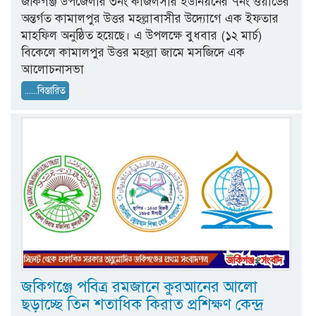
জকিগঞ্জ উপজেলার ৩নং কাজলসার ইউনিয়নের ৭নং ওয়ার্ডের
অন্তর্গত কামালপুর উত্তর মহল্লাবাসীর উদ্যোগে এক ইফতার
মাহফিল অনুষ্ঠিত হয়েছে। এ উপলক্ষে বুধবার (১২ মার্চ)
বিকেলে কামালপুর উত্তর মহল্লা জামে মসজিদে এক
আলোচনাসভা
......বিস্তারিত
জকিগঞ্জে পবিত্র রমজানে কুরআনের আলো
ছড়াচ্ছে তিন শতাধিক কিরাত প্রশিক্ষণ কেন্দ্র