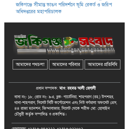
জকিগঞ্জে সীমান্ত ভাঙন পরিদর্শনে ভূমি রেকর্ড ও জরিপ
অধিদপ্তরের মহাপরিচালক
জকিগঞ্জে সাজাপ্রাপ্ত আসামিসহ
গ্রেফতার ২
রেলপথে যুক্ত হবে জকিগঞ্জ-কানাইঘাট,
শুরু হচ্ছে সম্ভাব্যতা সমীক্ষা
আমাদের পথচলা
আমাদের পরিবার
আমাদের প্রতিনিধি
সাবেক এমপি হাফিজ আহমদ
মজুমদার কি আত্মগোপনে? ভাইরাল
ছবি ঘিরে আলোচনা!
প্রধান সম্পাদক:
মাও: রহমত আলী হেলালী
বাসা নং- ১৮, রোড নং- ৯এ, ব্লক- গার্ডেনিয়া, শাহপরাণ (রহ.) উপশহর,
থানা-শাহপরাণ, সিলেট সিটি কর্পোরেশন এবং নিউ বর্ণমালা অফসেট প্রেস,
৪৪ রাজা ম্যানশন, জিন্দাবাজার, সিলেট থেকে শরীফ মো: হোসাইন
চৌধুরী কর্তৃক সম্পাদিত ও প্রকাশিত।
যোগাযোগ: ০১৭১৫-৭৪৫২২২, ০১৭১৫-৬১১০০২