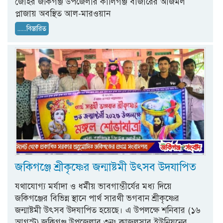
জোহর জকিগঞ্জ উপজেলার কালিগঞ্জ বাজারের আজমল
প্লাজায় অবস্থিত আল-মারওয়ান
......বিস্তারিত
জকিগঞ্জে শ্রীকৃষ্ণের জন্মাষ্টমী উৎসব উদযাপিত
যথাযোগ্য মর্যাদা ও ধর্মীয় ভাবগাম্ভীর্যের মধ্য দিয়ে
জকিগঞ্জের বিভিন্ন স্থানে পার্থ সারথী ভগবান শ্রীকৃষ্ণের
জন্মাষ্টমী উৎসব উদযাপিত হয়েছে। এ উপলক্ষে শনিবার (১৬
আগস্ট) জকিগঞ্জ উপজেলার ৩নং কাজলসার ইউনিয়নের