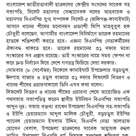
বাংলাদেশ জাতীয়তাবাদী ছাত্রদলের কেন্দ্রীয় সংসদের সাবেক সহ
সভাপতি, সিলেট মহানগর সেচ্ছাসেবক দলের আহবায়ক ও
মহানগর বিএনপির যুগ্ম সম্পাদক সিলেট-৫ (জকিগঞ্জ-কানাইঘাট)
আসনে ধানের শীষের মনোনয়ন প্রত্যাশী ভিপি মাহবুবুল হক
চৌধুরী বলেছেন, আগামীর বাংলাদেশ বিনির্মাণে তারেক রহমানের
হাতকে শক্তিশালী করতে হবে। এজন্য বিএনপির নেতাকর্মীদের
ঐক্যবদ্ধ থাকতে হবে। তারেক রহমানের ৩১ দফার মধ্যে
সংস্কারের সব প্রস্তাব রয়েছে। তাই সংস্কারের নামে সময় ক্ষেপন না
করে দ্রুত নির্বাচন দিয়ে দেশে গণতন্ত্র ফিরিয়ে দেয়া দরকার।
সোমবার (৮ সেপ্টেম্বর) বিকেলে কানাইঘাট উপজেলার বড়চতুল,
ঈদগাহ বাজার ও চতুল বাজারে ৩১ দফার লিফলেট বিতরণ ও
ধানের শীষের প্রচারণাকালে তিনি এসব কথা বলেন।
লিফলেট বিতরণ ও ধানের শীষের প্রচারণা শেষে আয়োজিত এক
পথসভায় সভাপতিত্ব করেন স্থানীয় ইউনিয়ন বিএনপির সভাপতি
আব্দুন নুর। সভায় বক্তব্য রাখেন উপজেলা বিএনপির সহ-সভাপতি
ও ইউপি চেয়ারম্যান আব্দুল মালিক চৌধুরী, বড়চতুল ইউপির
প্যানেল চেয়ারম্যান ইসলাম উদ্দিন, বিএনপি নেতা আলতাফ
হোসেন বেলাল, উপজেলা ছাত্রদলের সাবেক আহ্বায়ক রুহুল
আমিন, উপজেলা বিএনপি ধর্ম বিষয়ক সম্পাদক শফিকুল হক,