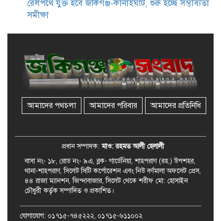
রেলপথে যুক্ত হবে জকিগঞ্জ-কানাইঘাট, শুরু হচ্ছে সম্ভাব্যতা
সমীক্ষা
জকিগঞ্জে সরকারি পাঁচ ভাতার আবেদন
শুরু আজ
জকিগঞ্জে সুরমা নদীর বালুমহালে
মোবাইল কোর্ট পরিচালনা করলেন
ইউএনও: সরেজমিনে অভিযোগের
সত্যতা মেলেনি
আমাদের পথচলা
আমাদের পরিবার
আমাদের প্রতিনিধি
জকিগঞ্জে ৪ হাজার পিস ইয়াবাসহ
একজন গ্রেপ্তার
প্রধান সম্পাদক:
মাও: রহমত আলী হেলালী
বাসা নং- ১৮, রোড নং- ৯এ, ব্লক- গার্ডেনিয়া, শাহপরাণ (রহ.) উপশহর,
থানা-শাহপরাণ, সিলেট সিটি কর্পোরেশন এবং নিউ বর্ণমালা অফসেট প্রেস,
৪৪ রাজা ম্যানশন, জিন্দাবাজার, সিলেট থেকে শরীফ মো: হোসাইন
চৌধুরী কর্তৃক সম্পাদিত ও প্রকাশিত।
যোগাযোগ: ০১৭১৫-৭৪৫২২২, ০১৭১৫-৬১১০০২