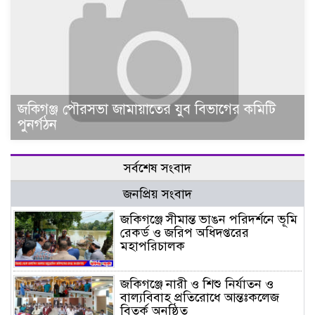
জকিগঞ্জ পৌরসভা জামায়াতের যুব বিভাগের কমিটি
পুনর্গঠন
সর্বশেষ সংবাদ
জনপ্রিয় সংবাদ
জকিগঞ্জে সীমান্ত ভাঙন পরিদর্শনে ভূমি
রেকর্ড ও জরিপ অধিদপ্তরের
মহাপরিচালক
জকিগঞ্জে নারী ও শিশু নির্যাতন ও
বাল্যবিবাহ প্রতিরোধে আন্তঃকলেজ
বিতর্ক অনুষ্ঠিত