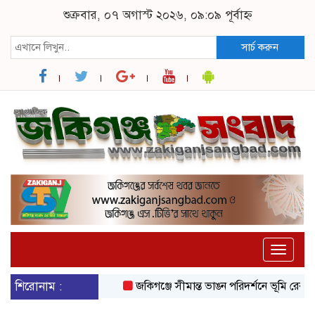
শুক্রবার, ০৭ অগাস্ট ২০২৬, ০৯:০৯ পূর্বাহ্ন
সার্চ করুন
Toggle
naviga
শিরোনাম :
জকিগঞ্জে সীমান্ত ভাঙন পরিদর্শনে ভূমি রেকর্ড ও