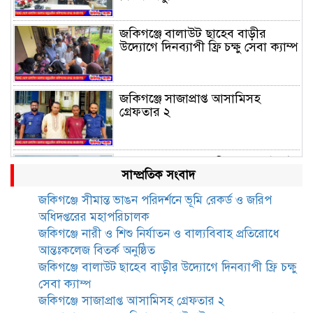
জকিগঞ্জে বালাউট ছাহেব বাড়ীর
উদ্যোগে দিনব্যাপী ফ্রি চক্ষু সেবা ক্যাম্প
জকিগঞ্জে সাজাপ্রাপ্ত আসামিসহ
গ্রেফতার ২
রেলপথে যুক্ত হবে জকিগঞ্জ-কানাইঘাট,
সাম্প্রতিক সংবাদ
শুরু হচ্ছে সম্ভাব্যতা সমীক্ষা
জকিগঞ্জে সীমান্ত ভাঙন পরিদর্শনে ভূমি রেকর্ড ও জরিপ
অধিদপ্তরের মহাপরিচালক
সাবেক এমপি হাফিজ আহমদ
জকিগঞ্জে নারী ও শিশু নির্যাতন ও বাল্যবিবাহ প্রতিরোধে
মজুমদার কি আত্মগোপনে? ভাইরাল
আন্তঃকলেজ বিতর্ক অনুষ্ঠিত
ছবি ঘিরে আলোচনা!
জকিগঞ্জে বালাউট ছাহেব বাড়ীর উদ্যোগে দিনব্যাপী ফ্রি চক্ষু
সেবা ক্যাম্প
ভাতা পেতে টাকা লাগে না, জকিগঞ্জে
জকিগঞ্জে সাজাপ্রাপ্ত আসামিসহ গ্রেফতার ২
সমাজসেবা কর্মকর্তার গুরুত্বপূর্ণ বার্তা