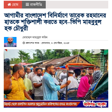
হোম
রাজনীতি
আগামীর বাংলাদেশ বিনির্মাণে তারেক রহমানের
হাতকে শক্তিশালী করতে হবে–ভিপি মাহবুবুল
হক চৌধুরী
মোহাম্মদ মাহবুবুল করিম
প্রকাশের সময় : সোমবার, ৮ সেপ্টেম্বর, ২০২৫