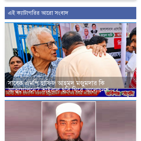
এই ক্যাটাগরির আরো সংবাদ
সাবেক এমপি হাফিজ আহমদ মজুমদার কি
আত্মগোপনে? ভাইরাল ছবি ঘিরে আলোচনা!