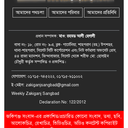
মোবাইল কোর্ট পরিচালনা করলেন
ইউএনও: সরেজমিনে অভিযোগের
সত্যতা মেলেনি
আমাদের পথচলা
আমাদের পরিবার
আমাদের প্রতিনিধি
জকিগঞ্জে ৪ হাজার পিস ইয়াবাসহ
একজন গ্রেপ্তার
প্রধান সম্পাদক:
মাও: রহমত আলী হেলালী
বাসা নং- ১৮, রোড নং- ৯এ, ব্লক- গার্ডেনিয়া, শাহপরাণ (রহ.) উপশহর,
থানা-শাহপরাণ, সিলেট সিটি কর্পোরেশন এবং নিউ বর্ণমালা অফসেট প্রেস,
৪৪ রাজা ম্যানশন, জিন্দাবাজার, সিলেট থেকে শরীফ মো: হোসাইন
চৌধুরী কর্তৃক সম্পাদিত ও প্রকাশিত।
যোগাযোগ: ০১৭১৫-৭৪৫২২২, ০১৭১৫-৬১১০০২
ই-মেইল: zakiganjsangbad@gmail.com
Weekly Zakiganj Sangbad
Declaration No: 122/2012
জকিগঞ্জ সংবাদ-এর প্রকাশিত/প্রচারিত কোনো সংবাদ, তথ্য, ছবি,
আলোকচিত্র, রেখাচিত্র, ভিডিওচিত্র, অডিও কনটেন্ট কপিরাইট