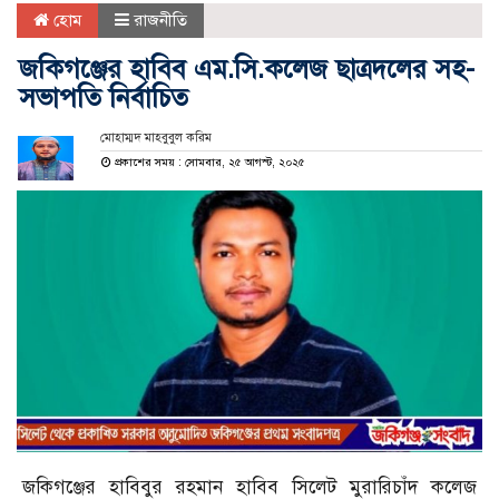
হোম
রাজনীতি
জকিগঞ্জের হাবিব এম.সি.কলেজ ছাত্রদলের সহ-
সভাপতি নির্বাচিত
মোহাম্মদ মাহবুবুল করিম
প্রকাশের সময় : সোমবার, ২৫ আগস্ট, ২০২৫
জকিগঞ্জের হাবিবুর রহমান হাবিব সিলেট মুরারিচাঁদ কলেজ