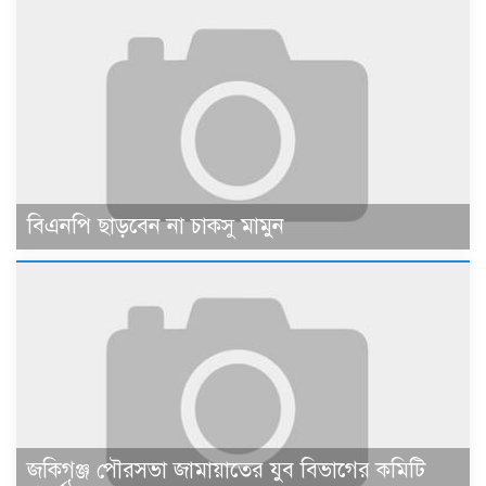
বিএনপি ছাড়বেন না চাকসু মামুন
জকিগঞ্জ পৌরসভা জামায়াতের যুব বিভাগের কমিটি