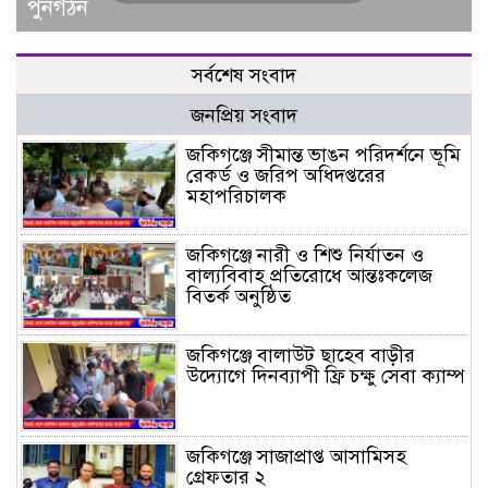
পুনর্গঠন
সর্বশেষ সংবাদ
জনপ্রিয় সংবাদ
জকিগঞ্জে সীমান্ত ভাঙন পরিদর্শনে ভূমি
রেকর্ড ও জরিপ অধিদপ্তরের
মহাপরিচালক
জকিগঞ্জে নারী ও শিশু নির্যাতন ও
বাল্যবিবাহ প্রতিরোধে আন্তঃকলেজ
বিতর্ক অনুষ্ঠিত
জকিগঞ্জে বালাউট ছাহেব বাড়ীর
উদ্যোগে দিনব্যাপী ফ্রি চক্ষু সেবা ক্যাম্প
জকিগঞ্জে সাজাপ্রাপ্ত আসামিসহ
গ্রেফতার ২