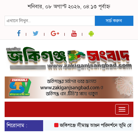
শনিবার, ০৮ অগাস্ট ২০২৬, ০৪:১৩ পূর্বাহ্ন
সার্চ করুন
Toggle
naviga
শিরোনাম :
জকিগঞ্জে সীমান্ত ভাঙন পরিদর্শনে ভূমি রেকর্ড ও