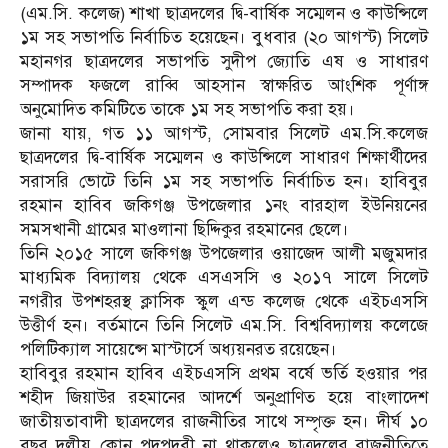
(এম.সি. কলেজ) শাখা ছাত্রদলের দ্বি-বার্ষিক সম্মেলন ও কাউন্সিলে
১ম সহ সভাপতি নির্বাচিত হয়েছেন। বুধবার (২০ আগস্ট) সিলেট
মহানগর ছাত্রদলের সভাপতি সুদীপ জ্যোতি এষ ও সাধারণ
সম্পাদক ফজলে রাব্বি আহসান স্বাক্ষরিত আংশিক পূর্ণাঙ্গ
অনুমোদিত কমিটিতে তাকে ১ম সহ সভাপতি করা হয়।
জানা যায়, গত ১১ আগস্ট, সোমবার সিলেট এম.সি.কলেজ
ছাত্রদলের দ্বি-বার্ষিক সম্মেলন ও কাউন্সিলে সাধারণ শিক্ষার্থীদের
সরাসরি ভোটে তিনি ১ম সহ সভাপতি নির্বাচিত হন। হাবিবুর
রহমান হাবিব জকিগঞ্জ উপজেলার ১নং বারহাল ইউনিয়নের
সমসখানী গ্রামের মাওলানা ছিদ্দিকুর রহমানের ছেলে।
তিনি ২০১৫ সালে জকিগঞ্জ উপজেলার ওয়াজেদ আলী মজুমদার
মাধ্যমিক বিদ্যালয় থেকে এসএসসি ও ২০১৭ সালে সিলেট
নগরীর উপশহরস্থ ক্লাসিক স্কুল এন্ড কলেজ থেকে এইচএসসি
উত্তীর্ণ হন। বর্তমানে তিনি সিলেট এম.সি. বিশ্ববিদ্যালয় কলেজে
পলিটিক্যাল সায়েন্সে মাস্টার্সে অধ্যয়নরত রয়েছেন।
হাবিবুর রহমান হাবিব এইচএসসি প্রথম বর্ষে ভর্তি হওয়ার পর
শহীদ জিয়াউর রহমানের আদর্শে অনুপ্রাণিত হয়ে বাংলাদেশ
জাতীয়তাবাদী ছাত্রদলের রাজনীতির সাথে সম্পৃক্ত হন। দীর্ঘ ১০
বছর দলীয় কোন পদপদবী না থাকলেও ছাত্রদলের রাজনীতিতে