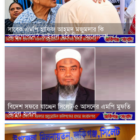
সাবেক এমপি হাফিজ আহমদ মজুমদার কি
আত্মগোপনে? ভাইরাল ছবি ঘিরে আলোচনা!
বিদেশ সফরে যাচ্ছেন সিলেট-৫ আসনের এমপি মুফতি
আবুল হাসান