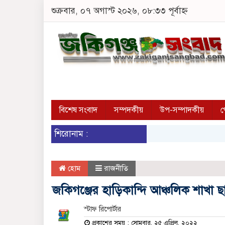
শুক্রবার, ০৭ অগাস্ট ২০২৬, ০৮:৩৩ পূর্বাহ্ন
বিশেষ সংবাদ
সম্পদকীয়
উপ-সম্পাদকীয়
প
শিরোনাম :
হোম
রাজনীতি
জকিগঞ্জের হাড়িকান্দি আঞ্চলিক শাখা 
স্টাফ রিপোর্টার
প্রকাশের সময় : সোমবার, ২৫ এপ্রিল, ২০২২