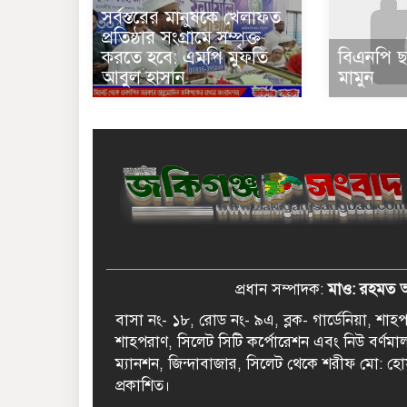
সর্বস্তরের মানুষকে খেলাফত
প্রতিষ্ঠার সংগ্রামে সম্পৃক্ত
করতে হবে: এমপি মুফতি
বিএনপি ছ
আবুল হাসান
মামুন
প্রধান সম্পাদক:
মাও: রহমত 
বাসা নং- ১৮, রোড নং- ৯এ, ব্লক- গার্ডেনিয়া, শা
শাহপরাণ, সিলেট সিটি কর্পোরেশন এবং নিউ বর্ণমা
ম্যানশন, জিন্দাবাজার, সিলেট থেকে শরীফ মো: হো
প্রকাশিত।