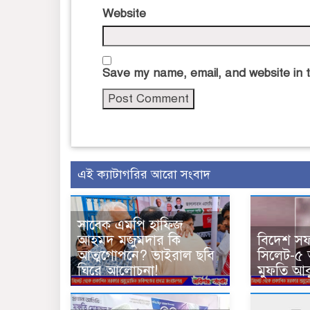
Website
Save my name, email, and website in t
এই ক্যাটাগরির আরো সংবাদ
সাবেক এমপি হাফিজ
আহমদ মজুমদার কি
বিদেশ সফ
আত্মগোপনে? ভাইরাল ছবি
সিলেট-৫
ঘিরে আলোচনা!
মুফতি আব