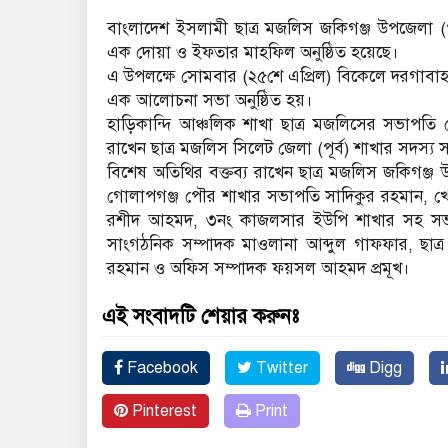
বাংলাদেশ ইসলামী ছাত্র মজলিস জকিগঞ্জ উপজেলা (প
এক দোয়া ও ইফতার মাহফিল অনুষ্ঠিত হয়েছে।
এ উপলক্ষে সোমবার (২৫শে এপ্রিল) বিকেলে দরগাবাহা
এক আলোচনা সভা অনুষ্ঠিত হয়।
হাড়িকান্দি আঞ্চলিক শাখা ছাত্র মজলিসের সভাপতি 
রাখেন ছাত্র মজলিস সিলেট জেলা (পূর্ব) শাখার সদস্
বিশেষ অতিথির বক্তব্য রাখেন ছাত্র মজলিস জকিগঞ্জ
গোলাপগঞ্জ পৌর শাখার সভাপতি সাদিকুর রহমান, 
রশীদ আহমদ, ৩নং কাজলসার ইউপি শাখার সহ সভা
সাংগঠনিক সম্পাদক মাওলানা আব্দুল গাফফার, ছাত্র
রহমান ও অফিস সম্পাদক ফয়সল আহমদ প্রমূখ।
এই সংবাদটি শেয়ার করুনঃ
Facebook
Twitter
Digg
Pinterest
Print