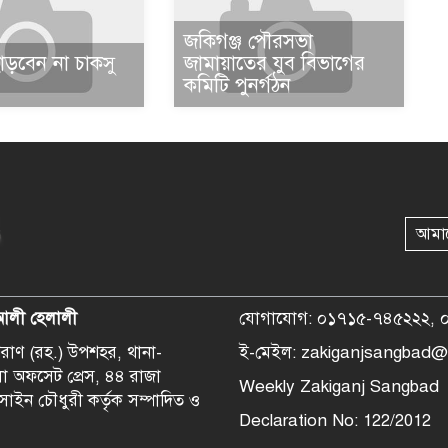
জকিগঞ্জ পৌরসভা
াড়বেন না চাকসু
জামায়াতের যুব বিভাগের
কমিটি পুনর্গঠন
আমা
আলী হেলালী
যোগাযোগ: ০১৭১৫-৭৪৫২২২, 
হপরাণ (রহ.) উপশহর, থানা-
ই-মেইল: zakiganjsangbad@
লা অফসেট প্রেস, ৪৪ রাজা
Weekly Zakiganj Sangbad
সাইন চৌধুরী কর্তৃক সম্পাদিত ও
Declaration No: 122/2012