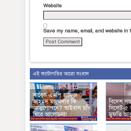
Website
Save my name, email, and website in t
এই ক্যাটাগরির আরো সংবাদ
সাবেক এমপি হাফিজ
আহমদ মজুমদার কি
বিদেশ সফ
আত্মগোপনে? ভাইরাল ছবি
সিলেট-৫
ঘিরে আলোচনা!
মুফতি আব