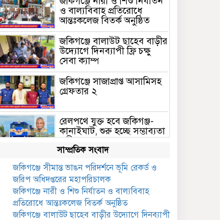
জকিগঞ্জে নারী ও শিশু নির্যাতন
ও বাল্যবিবাহ প্রতিরোধে
আন্তঃকলেজ বিতর্ক অনুষ্ঠিত
জকিগঞ্জে বালাউট ছাহেব বাড়ীর
উদ্যোগে দিনব্যাপী ফ্রি চক্ষু
সেবা ক্যাম্প
জকিগঞ্জে সাজাপ্রাপ্ত আসামিসহ
গ্রেফতার ২
রেলপথে যুক্ত হবে জকিগঞ্জ-
কানাইঘাট, শুরু হচ্ছে সম্ভাব্যতা
সমীক্ষা
সাম্প্রতিক সংবাদ
সাবেক এমপি হাফিজ আহমদ
জকিগঞ্জে সীমান্ত ভাঙন পরিদর্শনে ভূমি রেকর্ড ও
মজুমদার কি আত্মগোপনে?
জরিপ অধিদপ্তরের মহাপরিচালক
ভাইরাল ছবি ঘিরে আলোচনা!
জকিগঞ্জে নারী ও শিশু নির্যাতন ও বাল্যবিবাহ
ভাতা পেতে টাকা লাগে না,
প্রতিরোধে আন্তঃকলেজ বিতর্ক অনুষ্ঠিত
জকিগঞ্জে সমাজসেবা কর্মকর্তার
জকিগঞ্জে বালাউট ছাহেব বাড়ীর উদ্যোগে দিনব্যাপী