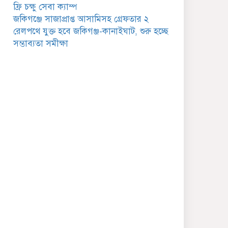
গুরুত্বপূর্ণ বার্তা
ফ্রি চক্ষু সেবা ক্যাম্প
জকিগঞ্জে সাজাপ্রাপ্ত আসামিসহ গ্রেফতার ২
জকিগঞ্জে সরকারি পাঁচ ভাতার
রেলপথে যুক্ত হবে জকিগঞ্জ-কানাইঘাট, শুরু হচ্ছে
আবেদন শুরু আজ
সম্ভাব্যতা সমীক্ষা
জকিগঞ্জে সুরমা নদীর
বালুমহালে মোবাইল কোর্ট
পরিচালনা করলেন ইউএনও:
সরেজমিনে অভিযোগের সত্যতা
েলেনি
জকিগঞ্জে ৪ হাজার পিস
ইয়াবাসহ একজন গ্রেপ্তার