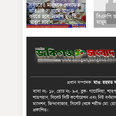
সর্বস্তরের মানুষকে খেলাফত
প্রতিষ্ঠার সংগ্রামে সম্পৃক্ত
করতে হবে: এমপি মুফতি
বিএনপি ছ
আবুল হাসান
মামুন
প্রধান সম্পাদক:
মাও: রহমত 
বাসা নং- ১৮, রোড নং- ৯এ, ব্লক- গার্ডেনিয়া, শা
শাহপরাণ, সিলেট সিটি কর্পোরেশন এবং নিউ বর্ণমা
ম্যানশন, জিন্দাবাজার, সিলেট থেকে শরীফ মো: হো
প্রকাশিত।