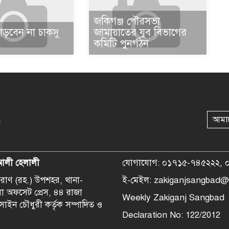
জকিগঞ্জ পৌরসভা
াড়বেন না চাকসু
জামায়াতের যুব বিভাগের
কমিটি পুনর্গঠন
আমা
আলী হেলালী
যোগাযোগ: ০১৭১৫-৭৪৫২২২, 
হপরাণ (রহ.) উপশহর, থানা-
ই-মেইল: zakiganjsangbad@
লা অফসেট প্রেস, ৪৪ রাজা
Weekly Zakiganj Sangbad
সাইন চৌধুরী কর্তৃক সম্পাদিত ও
Declaration No: 122/2012