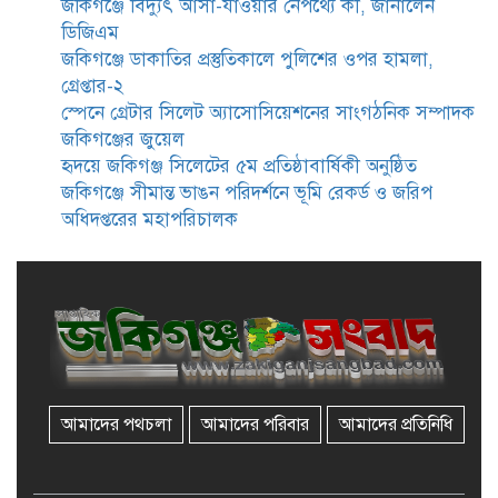
জকিগঞ্জে বিদ্যুৎ আসা-যাওয়ার নেপথ্যে কী, জানালেন
ডিজিএম
জকিগঞ্জে নারী ও শিশু নির্যাতন ও
জকিগঞ্জে ডাকাতির প্রস্তুতিকালে পুলিশের ওপর হামলা,
বাল্যবিবাহ প্রতিরোধে আন্তঃকলেজ
গ্রেপ্তার-২
বিতর্ক অনুষ্ঠিত
স্পেনে গ্রেটার সিলেট অ্যাসোসিয়েশনের সাংগঠনিক সম্পাদক
জকিগঞ্জের জুয়েল
জকিগঞ্জে বালাউট ছাহেব বাড়ীর
হৃদয়ে জকিগঞ্জ সিলেটের ৫ম প্রতিষ্ঠাবার্ষিকী অনুষ্ঠিত
উদ্যোগে দিনব্যাপী ফ্রি চক্ষু সেবা ক্যাম্প
জকিগঞ্জে সীমান্ত ভাঙন পরিদর্শনে ভূমি রেকর্ড ও জরিপ
অধিদপ্তরের মহাপরিচালক
জকিগঞ্জে সাজাপ্রাপ্ত আসামিসহ
গ্রেফতার ২
রেলপথে যুক্ত হবে জকিগঞ্জ-কানাইঘাট,
শুরু হচ্ছে সম্ভাব্যতা সমীক্ষা
আমাদের পথচলা
আমাদের পরিবার
আমাদের প্রতিনিধি
সাবেক এমপি হাফিজ আহমদ
মজুমদার কি আত্মগোপনে? ভাইরাল