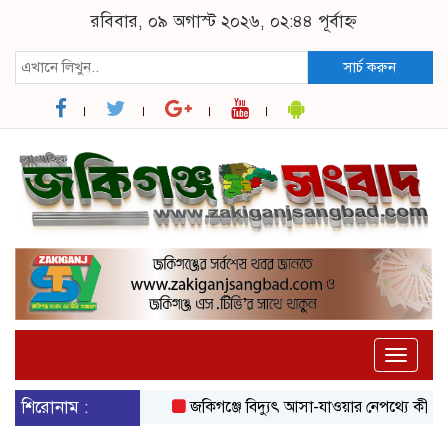
রবিবার, ০৯ অগাস্ট ২০২৬, ০২:৪৪ পূর্বাহ্ন
সার্চ করুন
Toggle
naviga
শিরোনাম :
জকিগঞ্জে বিদ্যুৎ আসা-যাওয়ার নেপথ্যে কী, জানাল