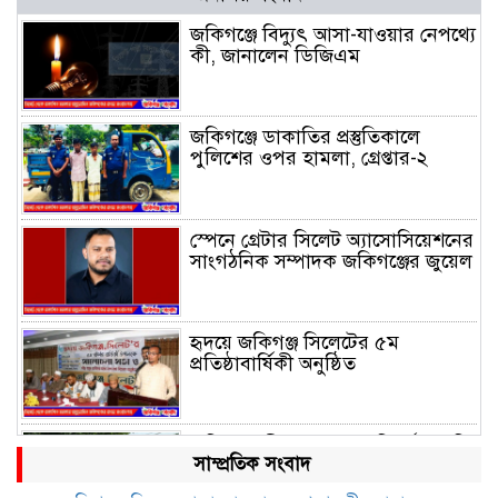
জকিগঞ্জে বিদ্যুৎ আসা-যাওয়ার নেপথ্যে
কী, জানালেন ডিজিএম
জকিগঞ্জে ডাকাতির প্রস্তুতিকালে
পুলিশের ওপর হামলা, গ্রেপ্তার-২
স্পেনে গ্রেটার সিলেট অ্যাসোসিয়েশনের
সাংগঠনিক সম্পাদক জকিগঞ্জের জুয়েল
হৃদয়ে জকিগঞ্জ সিলেটের ৫ম
প্রতিষ্ঠাবার্ষিকী অনুষ্ঠিত
জকিগঞ্জে সীমান্ত ভাঙন পরিদর্শনে ভূমি
সাম্প্রতিক সংবাদ
রেকর্ড ও জরিপ অধিদপ্তরের
মহাপরিচালক