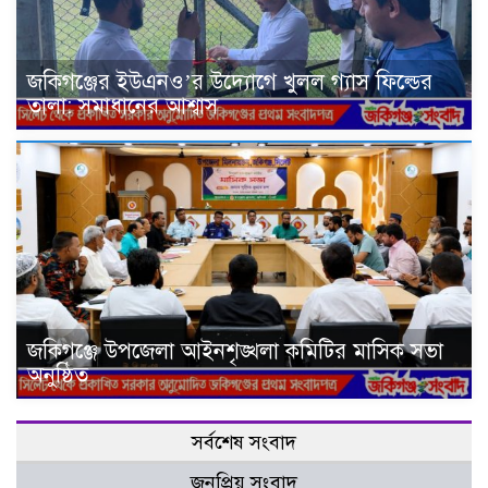
জকিগঞ্জের ইউএনও’র উদ্যোগে খুলল গ্যাস ফিল্ডের
তালা: সমাধানের আশ্বাস
জকিগঞ্জে উপজেলা আইনশৃঙ্খলা কমিটির মাসিক সভা
অনুষ্ঠিত
সর্বশেষ সংবাদ
জনপ্রিয় সংবাদ