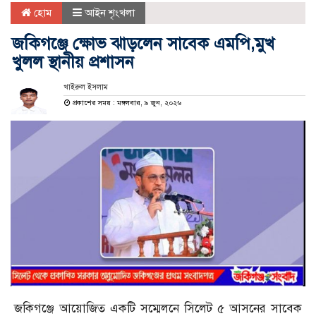
হোম
আইন শৃংখলা
জকিগঞ্জে ক্ষোভ ঝাড়লেন সাবেক এমপি,মুখ
খুলল স্থানীয় প্রশাসন
খাইরুল ইসলাম
প্রকাশের সময় : মঙ্গলবার, ৯ জুন, ২০২৬
জকিগঞ্জে আয়োজিত একটি সম্মেলনে সিলেট ৫ আসনের সাবেক