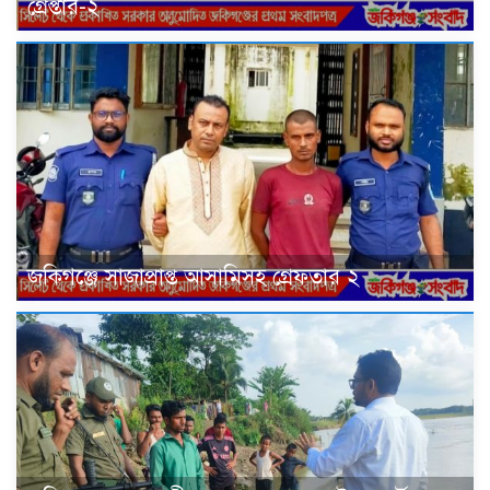
গ্রেপ্তার-২
জকিগঞ্জে সাজাপ্রাপ্ত আসামিসহ গ্রেফতার ২