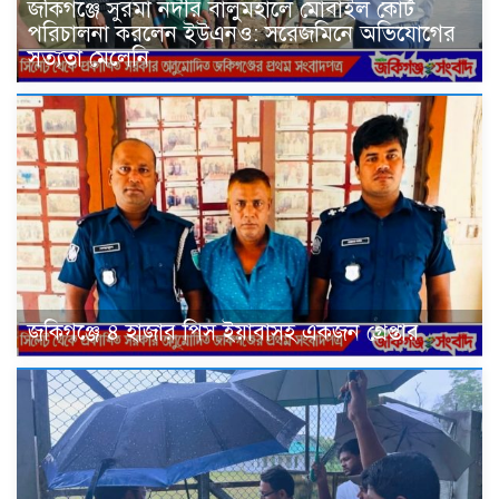
জকিগঞ্জে সুরমা নদীর বালুমহালে মোবাইল কোর্ট
পরিচালনা করলেন ইউএনও: সরেজমিনে অভিযোগের
সত্যতা মেলেনি
জকিগঞ্জে ৪ হাজার পিস ইয়াবাসহ একজন গ্রেপ্তার