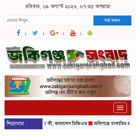
রবিবার, ০৯ অগাস্ট ২০২৬, ০৭:৩৫ অপরাহ্ন
সার্চ করুন
Toggle
naviga
ৎ আসা-যাওয়ার নেপথ্যে কী, জানালেন ডিজিএম
শিরোনাম :
জকিগঞ্জে ডাকাতির প্রস্তুতিকাল