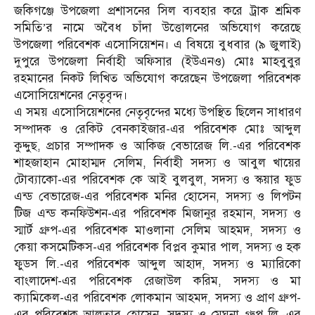
জকিগঞ্জে উপজেলা প্রশাসনের সিল ব্যবহার করে ট্রাক শ্রমিক
সমিতি’র নামে অবৈধ চাঁদা উত্তোলনের অভিযোগ করেছে
উপজেলা পরিবেশক এসোসিয়েশন। এ বিষয়ে বুধবার (৯ জুলাই)
দুপুরে উপজেলা নির্বাহী অফিসার (ইউএনও) মোঃ মাহবুবুর
রহমানের নিকট লিখিত অভিযোগ করেছেন উপজেলা পরিবেশক
এসোসিয়েশনের নেতৃবৃন্দ।
এ সময় এসোসিয়েশনের নেতৃবৃন্দের মধ্যে উপস্থিত ছিলেন সাধারণ
সম্পাদক ও রেকিট বেনকাইজার-এর পরিবেশক মোঃ আব্দুল
কুদ্দুছ, প্রচার সম্পাদক ও আকিজ বেভারেজ লি.-এর পরিবেশক
শাহজাহান মোহাম্মদ সেলিম, নির্বাহী সদস্য ও আবুল খায়ের
টোব্যাকো-এর পরিবেশক কে আই বুলবুল, সদস্য ও স্কয়ার ফুড
এন্ড বেভারেজ-এর পরিবেশক মনির হোসেন, সদস্য ও লিপটন
টিজ এন্ড কনফিউশন-এর পরিবেশক মিজানুর রহমান, সদস্য ও
স্মার্ট গ্রুপ-এর পরিবেশক মাওলানা সেলিম আহমদ, সদস্য ও
কেয়া কসমেটিকস-এর পরিবেশক বিপ্লব কুমার পাল, সদস্য ও হক
ফুডস লি.-এর পরিবেশক আব্দুল আহাদ, সদস্য ও ম্যারিকো
বাংলাদেশ-এর পরিবেশক রেজাউল করিম, সদস্য ও মা
ক্যামিকেল-এর পরিবেশক লোকমান আহমদ, সদস্য ও প্রাণ গ্রুপ-
এর পরিবেশক আলতাব হোসেন, সদস্য ও মেঘনা গ্রুপ লি.-এর