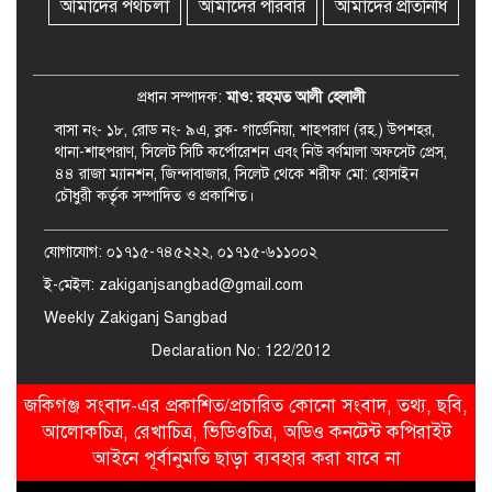
সত্যতা মেলেনি
আমাদের পথচলা
আমাদের পরিবার
আমাদের প্রতিনিধি
জকিগঞ্জে ৪ হাজার পিস ইয়াবাসহ
একজন গ্রেপ্তার
প্রধান সম্পাদক:
মাও: রহমত আলী হেলালী
বাসা নং- ১৮, রোড নং- ৯এ, ব্লক- গার্ডেনিয়া, শাহপরাণ (রহ.) উপশহর,
থানা-শাহপরাণ, সিলেট সিটি কর্পোরেশন এবং নিউ বর্ণমালা অফসেট প্রেস,
৪৪ রাজা ম্যানশন, জিন্দাবাজার, সিলেট থেকে শরীফ মো: হোসাইন
চৌধুরী কর্তৃক সম্পাদিত ও প্রকাশিত।
যোগাযোগ: ০১৭১৫-৭৪৫২২২, ০১৭১৫-৬১১০০২
ই-মেইল: zakiganjsangbad@gmail.com
Weekly Zakiganj Sangbad
Declaration No: 122/2012
জকিগঞ্জ সংবাদ-এর প্রকাশিত/প্রচারিত কোনো সংবাদ, তথ্য, ছবি,
আলোকচিত্র, রেখাচিত্র, ভিডিওচিত্র, অডিও কনটেন্ট কপিরাইট
আইনে পূর্বানুমতি ছাড়া ব্যবহার করা যাবে না