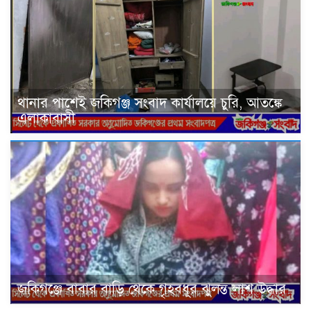
থানার পাশেই জকিগঞ্জ সংবাদ কার্যালয়ে চুরি, আতঙ্কে
এলাকাবাসী
জকিগঞ্জে বাবার বাড়ি থেকে গৃহবধূর ঝুলন্ত লাশ উদ্ধার