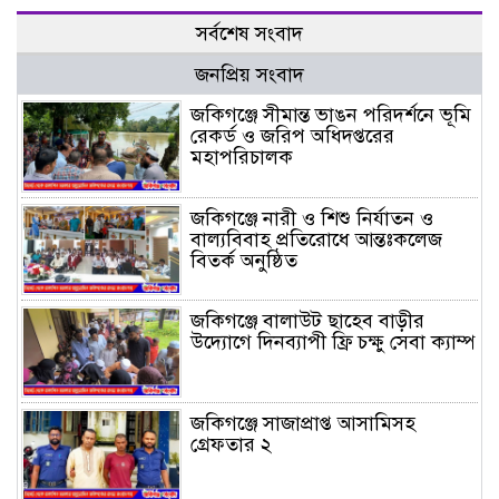
সর্বশেষ সংবাদ
জনপ্রিয় সংবাদ
জকিগঞ্জে সীমান্ত ভাঙন পরিদর্শনে ভূমি
রেকর্ড ও জরিপ অধিদপ্তরের
মহাপরিচালক
জকিগঞ্জে নারী ও শিশু নির্যাতন ও
বাল্যবিবাহ প্রতিরোধে আন্তঃকলেজ
বিতর্ক অনুষ্ঠিত
জকিগঞ্জে বালাউট ছাহেব বাড়ীর
উদ্যোগে দিনব্যাপী ফ্রি চক্ষু সেবা ক্যাম্প
জকিগঞ্জে সাজাপ্রাপ্ত আসামিসহ
গ্রেফতার ২