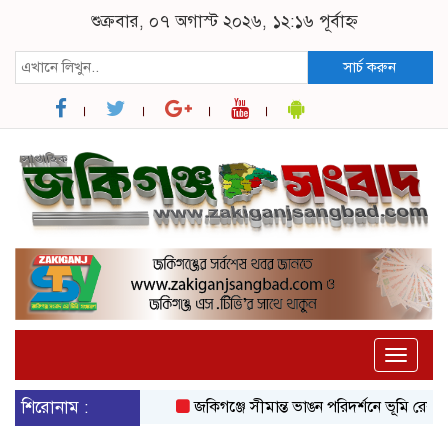
শুক্রবার, ০৭ অগাস্ট ২০২৬, ১২:১৬ পূর্বাহ্ন
সার্চ করুন
Toggle
naviga
শিরোনাম :
জকিগঞ্জে সীমান্ত ভাঙন পরিদর্শনে ভূমি রেকর্ড ও 