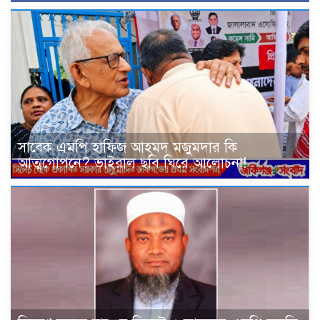
সাবেক এমপি হাফিজ আহমদ মজুমদার কি
আত্মগোপনে? ভাইরাল ছবি ঘিরে আলোচনা!