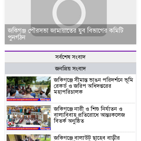
জকিগঞ্জ পৌরসভা জামায়াতের যুব বিভাগের কমিটি
পুনর্গঠন
সর্বশেষ সংবাদ
জনপ্রিয় সংবাদ
জকিগঞ্জে সীমান্ত ভাঙন পরিদর্শনে ভূমি
রেকর্ড ও জরিপ অধিদপ্তরের
মহাপরিচালক
জকিগঞ্জে নারী ও শিশু নির্যাতন ও
বাল্যবিবাহ প্রতিরোধে আন্তঃকলেজ
বিতর্ক অনুষ্ঠিত
জকিগঞ্জে বালাউট ছাহেব বাড়ীর