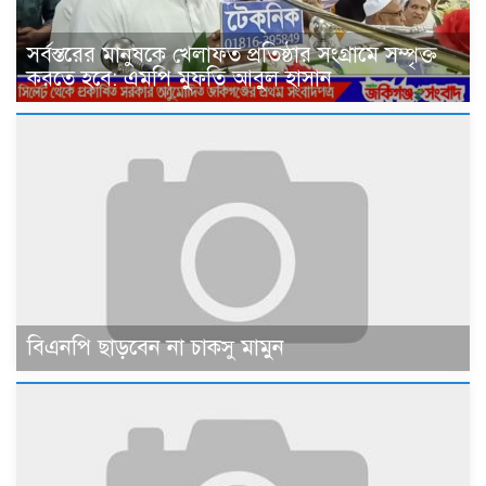
সর্বস্তরের মানুষকে খেলাফত প্রতিষ্ঠার সংগ্রামে সম্পৃক্ত
করতে হবে: এমপি মুফতি আবুল হাসান
বিএনপি ছাড়বেন না চাকসু মামুন