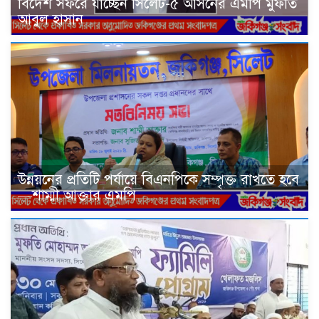
বিদেশ সফরে যাচ্ছেন সিলেট-৫ আসনের এমপি মুফতি
আবুল হাসান
উন্নয়নের প্রতিটি পর্যায়ে বিএনপিকে সম্পৃক্ত রাখতে হবে
—শাম্মী আক্তার এমপি