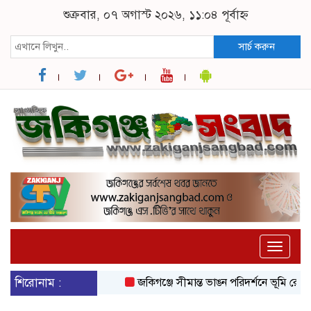
শুক্রবার, ০৭ অগাস্ট ২০২৬, ১১:০৪ পূর্বাহ্ন
সার্চ করুন
Toggle
naviga
শিরোনাম :
জকিগঞ্জে সীমান্ত ভাঙন পরিদর্শনে ভূমি রেকর্ড 