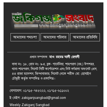
জকিগঞ্জে সরকারি পাঁচ ভাতার আবেদন
শুরু আজ
জকিগঞ্জে সুরমা নদীর বালুমহালে
মোবাইল কোর্ট পরিচালনা করলেন
ইউএনও: সরেজমিনে অভিযোগের
সত্যতা মেলেনি
আমাদের পথচলা
আমাদের পরিবার
আমাদের প্রতিনিধি
জকিগঞ্জে ৪ হাজার পিস ইয়াবাসহ
একজন গ্রেপ্তার
প্রধান সম্পাদক:
মাও: রহমত আলী হেলালী
বাসা নং- ১৮, রোড নং- ৯এ, ব্লক- গার্ডেনিয়া, শাহপরাণ (রহ.) উপশহর,
থানা-শাহপরাণ, সিলেট সিটি কর্পোরেশন এবং নিউ বর্ণমালা অফসেট প্রেস,
৪৪ রাজা ম্যানশন, জিন্দাবাজার, সিলেট থেকে শরীফ মো: হোসাইন
চৌধুরী কর্তৃক সম্পাদিত ও প্রকাশিত।
যোগাযোগ: ০১৭১৫-৭৪৫২২২, ০১৭১৫-৬১১০০২
ই-মেইল: zakiganjsangbad@gmail.com
Weekly Zakiganj Sangbad