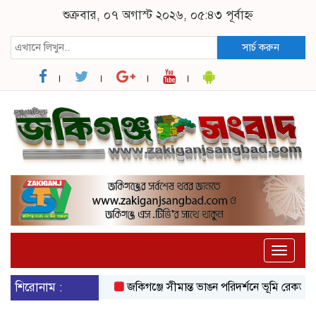
শুক্রবার, ০৭ অগাস্ট ২০২৬, ০৫:৪৩ পূর্বাহ্ন
সার্চ করুন
Toggle
naviga
শিরোনাম :
জকিগঞ্জে সীমান্ত ভাঙন পরিদর্শনে ভূমি রেকর্ড ও জর