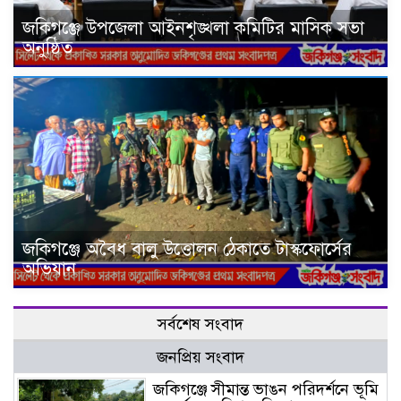
জকিগঞ্জে উপজেলা আইনশৃঙ্খলা কমিটির মাসিক সভা
অনুষ্ঠিত
জকিগঞ্জে অবৈধ বালু উত্তোলন ঠেকাতে টাস্কফোর্সের
অভিযান
সর্বশেষ সংবাদ
জনপ্রিয় সংবাদ
জকিগঞ্জে সীমান্ত ভাঙন পরিদর্শনে ভূমি