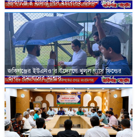
জকিগঞ্জে ৪ হাজার পিস ইয়াবাসহ একজন গ্রেপ্তার
জকিগঞ্জের ইউএনও’র উদ্যোগে খুলল গ্যাস ফিল্ডের
তালা: সমাধানের আশ্বাস