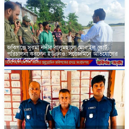
জকিগঞ্জে সুরমা নদীর বালুমহালে মোবাইল কোর্ট
পরিচালনা করলেন ইউএনও: সরেজমিনে অভিযোগের
সত্যতা মেলেনি