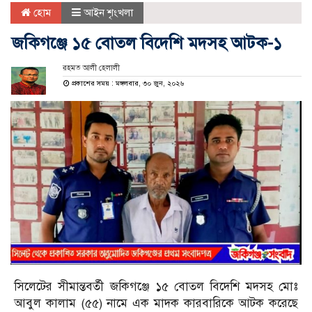
হোম
আইন শৃংখলা
জকিগঞ্জে ১৫ বোতল বিদেশি মদসহ আটক-১
রহমত আলী হেলালী
প্রকাশের সময় : মঙ্গলবার, ৩০ জুন, ২০২৬
সিলেটের সীমান্তবর্তী জকিগঞ্জে ১৫ বোতল বিদেশি মদসহ মোঃ
আবুল কালাম (৫৫) নামে এক মাদক কারবারিকে আটক করেছে