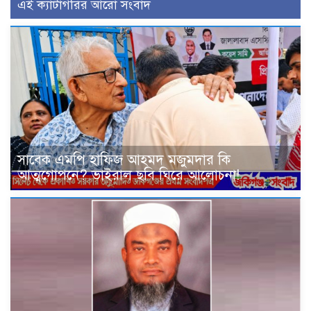
এই ক্যাটাগরির আরো সংবাদ
সাবেক এমপি হাফিজ আহমদ মজুমদার কি
আত্মগোপনে? ভাইরাল ছবি ঘিরে আলোচনা!