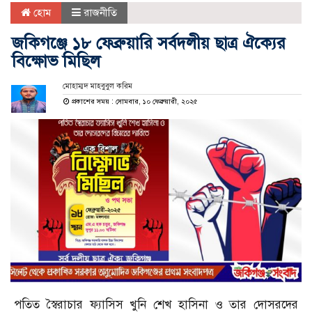
হোম
রাজনীতি
জকিগঞ্জে ১৮ ফেব্রুয়ারি সর্বদলীয় ছাত্র ঐক্যের
বিক্ষোভ মিছিল
মোহাম্মদ মাহবুবুল করিম
প্রকাশের সময় : সোমবার, ১০ ফেব্রুয়ারী, ২০২৫
পতিত স্বৈরাচার ফ্যাসিস খুনি শেখ হাসিনা ও তার দোসরদের