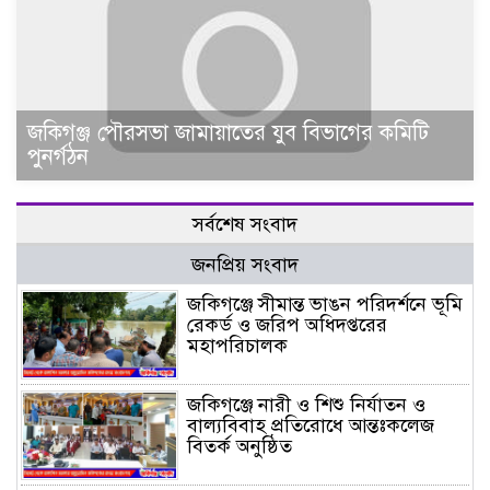
জকিগঞ্জ পৌরসভা জামায়াতের যুব বিভাগের কমিটি
পুনর্গঠন
সর্বশেষ সংবাদ
জনপ্রিয় সংবাদ
জকিগঞ্জে সীমান্ত ভাঙন পরিদর্শনে ভূমি
রেকর্ড ও জরিপ অধিদপ্তরের
মহাপরিচালক
জকিগঞ্জে নারী ও শিশু নির্যাতন ও
বাল্যবিবাহ প্রতিরোধে আন্তঃকলেজ
বিতর্ক অনুষ্ঠিত