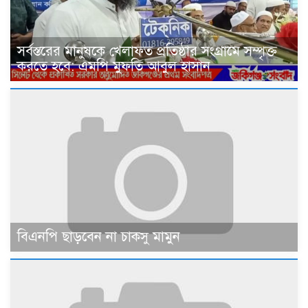
সর্বস্তরের মানুষকে খেলাফত প্রতিষ্ঠার সংগ্রামে সম্পৃক্ত
করতে হবে: এমপি মুফতি আবুল হাসান
বিএনপি ছাড়বেন না চাকসু মামুন