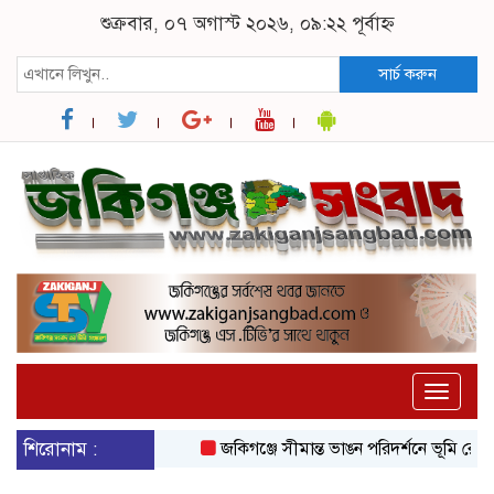
শুক্রবার, ০৭ অগাস্ট ২০২৬, ০৯:২২ পূর্বাহ্ন
সার্চ করুন
Toggle
naviga
শিরোনাম :
জকিগঞ্জে সীমান্ত ভাঙন পরিদর্শনে ভূমি রেকর্ড 