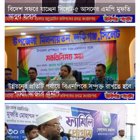
বিদেশ সফরে যাচ্ছেন সিলেট-৫ আসনের এমপি মুফতি
আবুল হাসান
উন্নয়নের প্রতিটি পর্যায়ে বিএনপিকে সম্পৃক্ত রাখতে হবে
—শাম্মী আক্তার এমপি