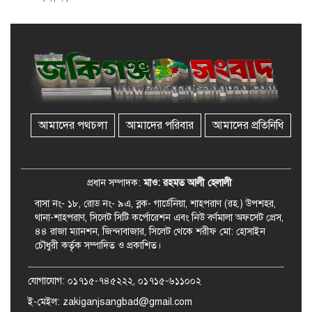
জকিগঞ্জে সরকারি পাঁচ ভাতার আবেদন
শুরু আজ
জকিগঞ্জে সুরমা নদীর বালুমহালে
মোবাইল কোর্ট পরিচালনা করলেন
ইউএনও: সরেজমিনে অভিযোগের
সত্যতা মেলেনি
আমাদের পথচলা
আমাদের পরিবার
আমাদের প্রতিনিধি
জকিগঞ্জে ৪ হাজার পিস ইয়াবাসহ
একজন গ্রেপ্তার
প্রধান সম্পাদক:
মাও: রহমত আলী হেলালী
বাসা নং- ১৮, রোড নং- ৯এ, ব্লক- গার্ডেনিয়া, শাহপরাণ (রহ.) উপশহর,
থানা-শাহপরাণ, সিলেট সিটি কর্পোরেশন এবং নিউ বর্ণমালা অফসেট প্রেস,
৪৪ রাজা ম্যানশন, জিন্দাবাজার, সিলেট থেকে শরীফ মো: হোসাইন
চৌধুরী কর্তৃক সম্পাদিত ও প্রকাশিত।
যোগাযোগ: ০১৭১৫-৭৪৫২২২, ০১৭১৫-৬১১০০২
ই-মেইল: zakiganjsangbad@gmail.com