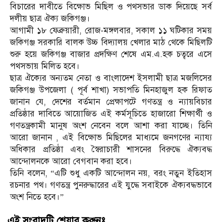
বিচারের দাবীতে বিক্ষোভ মিছিল ও পথসভার ডাক দিয়েছে সর্ব
দলীয় ছাত্র ঐক্য জকিগঞ্জ।
আগামী ১৮ ফেব্রুয়ারী, রোজ-মঙ্গলবার, সকাল ১১ ঘটিকার সময়
জকিগঞ্জ সরকারি বালক উচ্চ বিদ্যালয় খেলার মাঠ থেকে মিছিলটি
শুরু হয়ে জকিগঞ্জ বাজার প্রদক্ষিণ শেষে এম.এ.হক চত্বরে এসে
পথসভায় মিলিত হবে।
ছাত্র ঐক্যের অন্যতম নেতা ও বাংলাদেশ ইসলামী ছাত্র মজলিসের
জকিগঞ্জ উপজেলা ( পূর্ব শাখা) সভাপতি মিনহাজুল হক রিফাত
জানান যে, দেশের বর্তমান প্রেক্ষাপটে গণতন্ত্র ও ন্যায়বিচার
প্রতিষ্ঠার দাবিতে আয়োজিত এই কর্মসূচিতে হাজারো শিক্ষার্থী ও
গণতন্ত্রকামী মানুষ অংশ নেবেন বলে আশা করা যাচ্ছে। তিনি
আরো জানান , এই বিক্ষোভ মিছিলের মাধ্যমে জনগণের ন্যায্য
অধিকার প্রতিষ্ঠা এবং স্বৈরাচারী শাসনের বিরুদ্ধে ঐক্যবদ্ধ
আন্দোলনকে আরো বেগবান করা হবে।
তিনি বলেন, “এটি শুধু একটি আন্দোলন নয়, বরং নতুন ইতিহাস
রচনার পথ। গণতন্ত্র পুনরুদ্ধারের এই যুদ্ধে সবাইকে ঐক্যবদ্ধভাবে
অংশ নিতে হবে।”
এই সংবাদটি শেয়ার করুনঃ