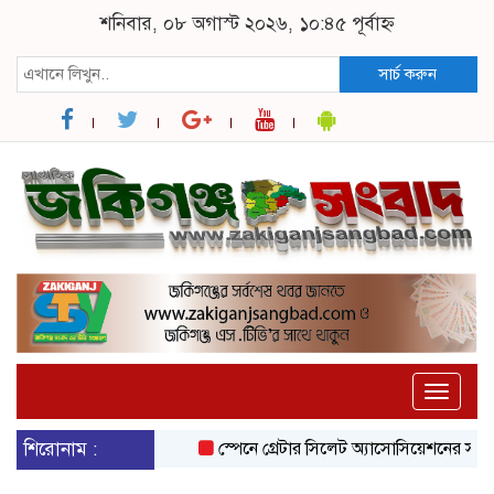
শনিবার, ০৮ অগাস্ট ২০২৬, ১০:৪৫ পূর্বাহ্ন
সার্চ করুন
Toggle
naviga
শিরোনাম :
স্পেনে গ্রেটার সিলেট অ্যাসোসিয়েশনের সাংগঠনিক