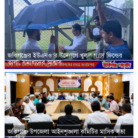
জকিগঞ্জের ইউএনও’র উদ্যোগে খুলল গ্যাস ফিল্ডের
তালা: সমাধানের আশ্বাস
জকিগঞ্জে উপজেলা আইনশৃঙ্খলা কমিটির মাসিক সভা