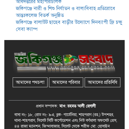
অধিদপ্তরের মহাপরিচালক
জকিগঞ্জে নারী ও শিশু নির্যাতন ও বাল্যবিবাহ প্রতিরোধে
রেলপথে যুক্ত হবে জকিগঞ্জ-কানাইঘাট,
আন্তঃকলেজ বিতর্ক অনুষ্ঠিত
শুরু হচ্ছে সম্ভাব্যতা সমীক্ষা
জকিগঞ্জে বালাউট ছাহেব বাড়ীর উদ্যোগে দিনব্যাপী ফ্রি চক্ষু
সেবা ক্যাম্প
সাবেক এমপি হাফিজ আহমদ
মজুমদার কি আত্মগোপনে? ভাইরাল
ছবি ঘিরে আলোচনা!
ভাতা পেতে টাকা লাগে না, জকিগঞ্জে
সমাজসেবা কর্মকর্তার গুরুত্বপূর্ণ বার্তা
আমাদের পথচলা
আমাদের পরিবার
আমাদের প্রতিনিধি
জকিগঞ্জে সরকারি পাঁচ ভাতার আবেদন
শুরু আজ
প্রধান সম্পাদক:
মাও: রহমত আলী হেলালী
বাসা নং- ১৮, রোড নং- ৯এ, ব্লক- গার্ডেনিয়া, শাহপরাণ (রহ.) উপশহর,
থানা-শাহপরাণ, সিলেট সিটি কর্পোরেশন এবং নিউ বর্ণমালা অফসেট প্রেস,
৪৪ রাজা ম্যানশন, জিন্দাবাজার, সিলেট থেকে শরীফ মো: হোসাইন