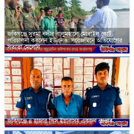
জকিগঞ্জে সুরমা নদীর বালুমহালে মোবাইল কোর্ট
পরিচালনা করলেন ইউএনও: সরেজমিনে অভিযোগের
সত্যতা মেলেনি
জকিগঞ্জে ৪ হাজার পিস ইয়াবাসহ একজন গ্রেপ্তার