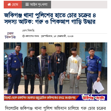
হোম
আইন শৃংখলা
জকিগঞ্জ থানা পুলিশের হাতে চোর চক্রের ৪
সদস্য আটক: গরু ও পিকআপ গাড়ি উদ্ধার
প্রেস বিজ্ঞপ্তি
প্রকাশের সময় : বৃহস্পতিবার, ১৫ ফেব্রুয়ারী, ২০২৪
সিলেটের জকিগঞ্জ থানা পুলিশ অভিযান চালিয়ে গরু চোর চক্রের