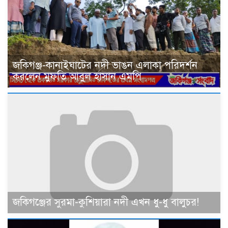
জকিগঞ্জ-কানাইঘাটের নদী ভাঙন এলাকা পরিদর্শন
করলেন মুফতি আবুল হাসান এমপি
জকিগঞ্জের সুরমা-কুশিয়ারা নদী এখন ধু-ধু বালুচর!