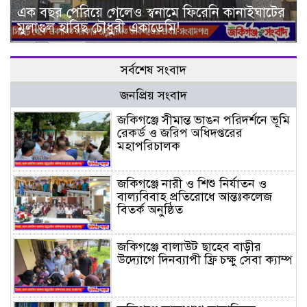
এক বছর পেরিয়ে গেলেও স্বনামে ফিরেনি কানাইঘাটের
মুলাগুল হারিছ চৌধুরী একাডেমি!
সর্বশেষ সংবাদ
জনপ্রিয় সংবাদ
জকিগঞ্জে সীমান্ত ভাঙন পরিদর্শনে ভূমি
রেকর্ড ও জরিপ অধিদপ্তরের
মহাপরিচালক
জকিগঞ্জে নারী ও শিশু নির্যাতন ও
বাল্যবিবাহ প্রতিরোধে আন্তঃকলেজ
বিতর্ক অনুষ্ঠিত
জকিগঞ্জে বালাউট ছাহেব বাড়ীর
উদ্যোগে দিনব্যাপী ফ্রি চক্ষু সেবা ক্যাম্প