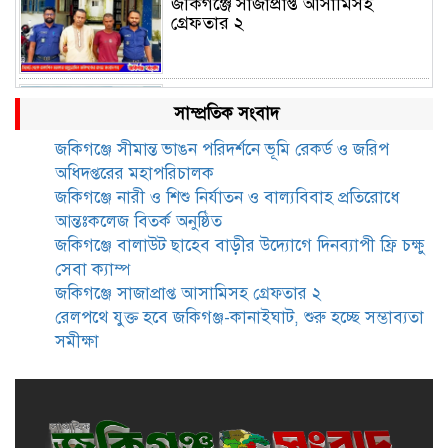
জকিগঞ্জে সাজাপ্রাপ্ত আসামিসহ
গ্রেফতার ২
রেলপথে যুক্ত হবে জকিগঞ্জ-কানাইঘাট,
সাম্প্রতিক সংবাদ
শুরু হচ্ছে সম্ভাব্যতা সমীক্ষা
জকিগঞ্জে সীমান্ত ভাঙন পরিদর্শনে ভূমি রেকর্ড ও জরিপ
অধিদপ্তরের মহাপরিচালক
সাবেক এমপি হাফিজ আহমদ
জকিগঞ্জে নারী ও শিশু নির্যাতন ও বাল্যবিবাহ প্রতিরোধে
মজুমদার কি আত্মগোপনে? ভাইরাল
আন্তঃকলেজ বিতর্ক অনুষ্ঠিত
ছবি ঘিরে আলোচনা!
জকিগঞ্জে বালাউট ছাহেব বাড়ীর উদ্যোগে দিনব্যাপী ফ্রি চক্ষু
সেবা ক্যাম্প
ভাতা পেতে টাকা লাগে না, জকিগঞ্জে
জকিগঞ্জে সাজাপ্রাপ্ত আসামিসহ গ্রেফতার ২
সমাজসেবা কর্মকর্তার গুরুত্বপূর্ণ বার্তা
রেলপথে যুক্ত হবে জকিগঞ্জ-কানাইঘাট, শুরু হচ্ছে সম্ভাব্যতা
সমীক্ষা
জকিগঞ্জে সরকারি পাঁচ ভাতার আবেদন
শুরু আজ