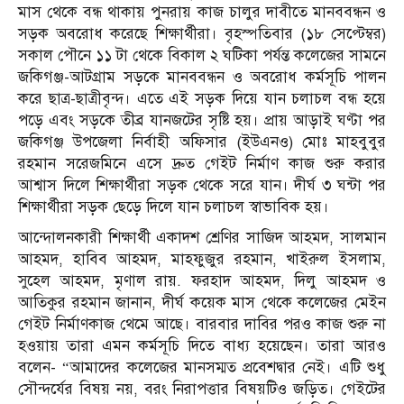
মাস থেকে বন্ধ থাকায় পুনরায় কাজ চালুর দাবীতে মানববন্ধন ও
সড়ক অবরোধ করেছে শিক্ষার্থীরা। বৃহস্পতিবার (১৮ সেপ্টেম্বর)
সকাল পৌনে ১১ টা থেকে বিকাল ২ ঘটিকা পর্যন্ত কলেজের সামনে
জকিগঞ্জ-আটগ্রাম সড়কে মানববন্ধন ও অবরোধ কর্মসূচি পালন
করে ছাত্র-ছাত্রীবৃন্দ। এতে এই সড়ক দিয়ে যান চলাচল বন্ধ হয়ে
পড়ে এবং সড়কে তীব্র যানজটের সৃষ্টি হয়। প্রায় আড়াই ঘণ্টা পর
জকিগঞ্জ উপজেলা নির্বাহী অফিসার (ইউএনও) মোঃ মাহবুবুর
রহমান সরেজমিনে এসে দ্রুত গেইট নির্মাণ কাজ শুরু করার
আশ্বাস দিলে শিক্ষার্থীরা সড়ক থেকে সরে যান। দীর্ঘ ৩ ঘন্টা পর
শিক্ষার্থীরা সড়ক ছেড়ে দিলে যান চলাচল স্বাভাবিক হয়।
আন্দোলনকারী শিক্ষার্থী একাদশ শ্রেণির সাজিদ আহমদ, সালমান
আহমদ, হাবিব আহমদ, মাহফুজুর রহমান, খাইরুল ইসলাম,
সুহেল আহমদ, মৃণাল রায়. ফরহাদ আহমদ, দিলু আহমদ ও
আতিকুর রহমান জানান, দীর্ঘ কয়েক মাস থেকে কলেজের মেইন
গেইট নির্মাণকাজ থেমে আছে। বারবার দাবির পরও কাজ শুরু না
হওয়ায় তারা এমন কর্মসূচি দিতে বাধ্য হয়েছেন। তারা আরও
বলেন- “আমাদের কলেজের মানসম্মত প্রবেশদ্বার নেই। এটি শুধু
সৌন্দর্যের বিষয় নয়, বরং নিরাপত্তার বিষয়টিও জড়িত। গেইটের