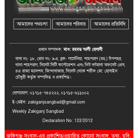
জকিগঞ্জে সুরমা নদীর বালুমহালে
মোবাইল কোর্ট পরিচালনা করলেন
ইউএনও: সরেজমিনে অভিযোগের
সত্যতা মেলেনি
আমাদের পথচলা
আমাদের পরিবার
আমাদের প্রতিনিধি
জকিগঞ্জে ৪ হাজার পিস ইয়াবাসহ
একজন গ্রেপ্তার
প্রধান সম্পাদক:
মাও: রহমত আলী হেলালী
বাসা নং- ১৮, রোড নং- ৯এ, ব্লক- গার্ডেনিয়া, শাহপরাণ (রহ.) উপশহর,
থানা-শাহপরাণ, সিলেট সিটি কর্পোরেশন এবং নিউ বর্ণমালা অফসেট প্রেস,
৪৪ রাজা ম্যানশন, জিন্দাবাজার, সিলেট থেকে শরীফ মো: হোসাইন
চৌধুরী কর্তৃক সম্পাদিত ও প্রকাশিত।
যোগাযোগ: ০১৭১৫-৭৪৫২২২, ০১৭১৫-৬১১০০২
ই-মেইল: zakiganjsangbad@gmail.com
Weekly Zakiganj Sangbad
Declaration No: 122/2012
জকিগঞ্জ সংবাদ-এর প্রকাশিত/প্রচারিত কোনো সংবাদ, তথ্য, ছবি,