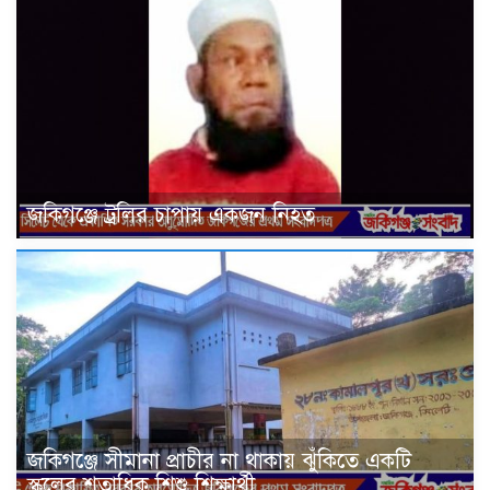
জকিগঞ্জে ট্রলির চাপায় একজন নিহত
জকিগঞ্জে সীমানা প্রাচীর না থাকায় ঝুঁকিতে একটি
স্কুলের শতাধিক শিশু শিক্ষার্থী