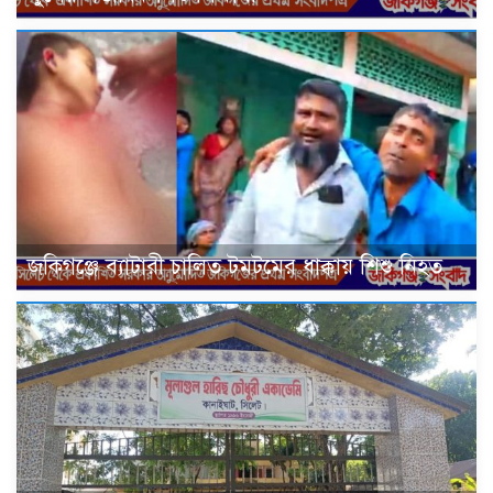
জকিগঞ্জে ব্যাটারী চালিত টমটমের ধাক্কায় শিশু নিহত