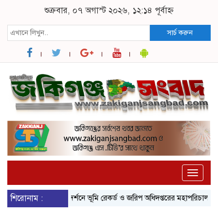
শুক্রবার, ০৭ অগাস্ট ২০২৬, ১২:১৪ পূর্বাহ্ন
সার্চ করুন
Toggle
naviga
ে সীমান্ত ভাঙন পরিদর্শনে ভূমি রেকর্ড ও জরিপ অধিদপ্তরের মহাপরিচালক
শিরোনাম :
জকি