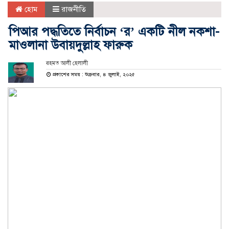
হোম
রাজনীতি
পিআর পদ্ধতিতে নির্বাচন ‘র’ একটি নীল নকশা-
মাওলানা উবায়দুল্লাহ ফারুক
রহমত আলী হেলালী
প্রকাশের সময় : শুক্রবার, ৪ জুলাই, ২০২৫