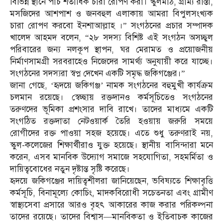
বিভিন্ন স্থানে পাঁচ শতাধিক চারা রোপণ করা। স্কুলমাঠ, গ্রাম্য রাস্তা,
মসজিদের আশপাশ ও জনবহুল এলাকায় আমরা বিপুলসংখ্যক
চারা রোপণ করবো ইনশাআল্লাহ ।” সংগঠনের প্রচার সম্পাদক
খালেদ আহমদ বলেন, “২৮ সদস্য বিশিষ্ট এই সংগঠন অসচ্ছ্বল
পরিবারের জন্য নলকূপ স্থাপন, ঘর মেরামত ও প্রয়োজনীয়
নির্মাণসামগ্রী সরবরাহেও নিজেদের সামর্থ্য অনুযায়ী করে যাচ্ছে।
সংগঠনের সদস্যরা স্বপ্ন দেখেন একটি সমৃদ্ধ জকিগঞ্জের।”
জানা গেছে, ‘হৃদয়ে জকিগঞ্জ’ নামক সংগঠনের বহুমুখী কার্যক্রম
চলমান রয়েছে। স্বেচ্ছায় রক্তদানও কর্মসূচিতেও সংগঠনের
তরুণদের ভূমিকা প্রশংসার দাবি রাখে। তাদের মাধ্যমে একটি
সংগঠিত রক্তদাতা নেটওয়ার্ক তৈরি হওয়ায় জরুরি সময়ে
রোগীদের রক্ত পাওয়া সহজ হয়েছে। এতে শুধু তরুণরাই নয়,
স্কুল-কলেজের শিক্ষার্থীরাও যুক্ত হয়েছে। স্থানীয় বাসিন্দারা মনে
করেন, এসব মানবিক উদ্যোগ সমাজে সহযোগিতা, সহমর্মিতা ও
দায়িত্ববোধের নতুন দৃষ্টান্ত সৃষ্টি করেছে।
হৃদয়ে জকিগঞ্জের দায়িত্বশীলরা জানিয়েছেন, ভবিষ্যতে শিক্ষাবৃত্তি
কর্মসূচি, বিনামূল্যে কোচিং, মাদকবিরোধী সচেতনতা এবং গ্রামীণ
স্বাস্থ্যসেবা প্রসারে আরও বৃহৎ আকারের কাজ করার পরিকল্পনা
তাদের রয়েছে। তাদের বিশ্বাস—মানবিকতা ও ইতিবাচক কাজের