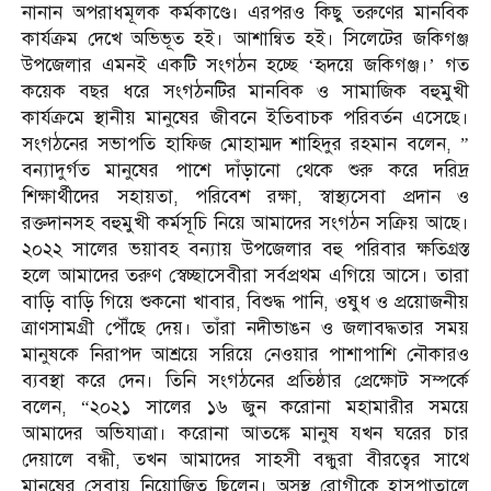
নানান অপরাধমূলক কর্মকাণ্ডে। এরপরও কিছু তরুণের মানবিক
কার্যক্রম দেখে অভিভূত হই। আশান্বিত হই। সিলেটের জকিগঞ্জ
উপজেলার এমনই একটি সংগঠন হচ্ছে ‘হৃদয়ে জকিগঞ্জ।’ গত
কয়েক বছর ধরে সংগঠনটির মানবিক ও সামাজিক বহুমুখী
কার্যক্রমে স্থানীয় মানুষের জীবনে ইতিবাচক পরিবর্তন এসেছে।
সংগঠনের সভাপতি হাফিজ মোহাম্মদ শাহিদুর রহমান বলেন, ”
বন্যাদুর্গত মানুষের পাশে দাঁড়ানো থেকে শুরু করে দরিদ্র
শিক্ষার্থীদের সহায়তা, পরিবেশ রক্ষা, স্বাস্থ্যসেবা প্রদান ও
রক্তদানসহ বহুমুখী কর্মসূচি নিয়ে আমাদের সংগঠন সক্রিয় আছে।
২০২২ সালের ভয়াবহ বন্যায় উপজেলার বহু পরিবার ক্ষতিগ্রস্ত
হলে আমাদের তরুণ স্বেচ্ছাসেবীরা সর্বপ্রথম এগিয়ে আসে। তারা
বাড়ি বাড়ি গিয়ে শুকনো খাবার, বিশুদ্ধ পানি, ওষুধ ও প্রয়োজনীয়
ত্রাণসামগ্রী পৌঁছে দেয়। তাঁরা নদীভাঙন ও জলাবদ্ধতার সময়
মানুষকে নিরাপদ আশ্রয়ে সরিয়ে নেওয়ার পাশাপাশি নৌকারও
ব্যবস্থা করে দেন। তিনি সংগঠনের প্রতিষ্ঠার প্রেক্ষােট সম্পর্কে
বলেন, “২০২১ সালের ১৬ জুন করোনা মহামারীর সময়ে
আমাদের অভিযাত্রা। করোনা আতঙ্কে মানুষ যখন ঘরের চার
দেয়ালে বন্ধী, তখন আমাদের সাহসী বন্ধুরা বীরত্বের সাথে
মানুষের সেবায় নিয়োজিত ছিলেন। অসুস্থ রোগীকে হাসপাতালে