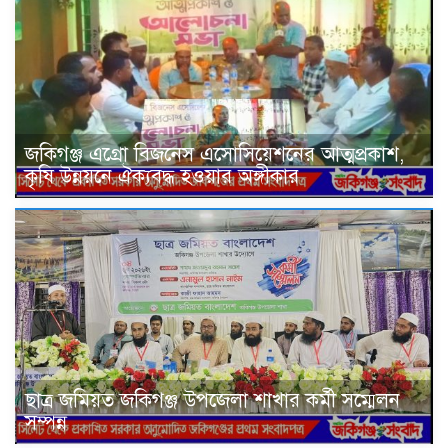
জকিগঞ্জ এগ্রো বিজনেস এসোসিয়েশনের আত্মপ্রকাশ,
কৃষি উন্নয়নে ঐক্যবদ্ধ হওয়ার অঙ্গীকার
ছাত্র জমিয়ত জকিগঞ্জ উপজেলা শাখার কর্মী সম্মেলন
সম্পন্ন