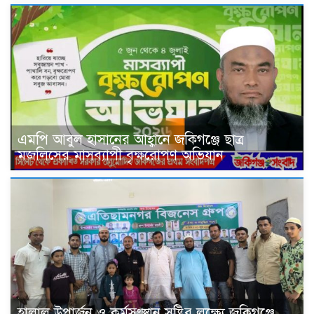
এমপি আবুল হাসানের আহ্বানে জকিগঞ্জে ছাত্র
মজলিসের মাসব্যাপী বৃক্ষরোপণ অভিযান
হালাল উপার্জন ও কর্মসংস্থান সৃষ্টির লক্ষ্যে জকিগঞ্জে