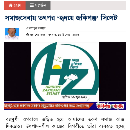
হোম
সংগঠন
সমাজসেবায় তৎপর ‘হৃদয়ে জকিগঞ্জ’ সিলেট
এখলাছুর রহমান
প্রকাশের সময় : বুধবার, ১০ ডিসেম্বর, ২০২৫
বহুমুখী অপরাধে জড়িত হয়ে আমাদের তরুণ সমাজ আজ
দিকভ্রান্ত। উৎপাদনশীল কাজের বিপরীতে তাঁরা ব্যবহৃত হচ্ছে