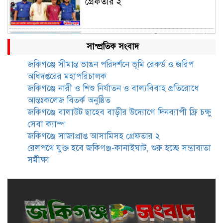
গ্রেফতার ২
রেলপথে যুক্ত হবে জকিগঞ্জ-কানাইঘাট,
সাম্প্রতিক সংবাদ
শুরু হচ্ছে সম্ভাব্যতা সমীক্ষা
জকিগঞ্জে সীমান্ত ভাঙন পরিদর্শনে ভূমি রেকর্ড ও জরিপ
অধিদপ্তরের মহাপরিচালক
সাবেক এমপি হাফিজ আহমদ
জকিগঞ্জে নারী ও শিশু নির্যাতন ও বাল্যবিবাহ প্রতিরোধে
মজুমদার কি আত্মগোপনে? ভাইরাল
আন্তঃকলেজ বিতর্ক অনুষ্ঠিত
ছবি ঘিরে আলোচনা!
জকিগঞ্জে বালাউট ছাহেব বাড়ীর উদ্যোগে দিনব্যাপী ফ্রি চক্ষু
সেবা ক্যাম্প
ভাতা পেতে টাকা লাগে না, জকিগঞ্জে
জকিগঞ্জে সাজাপ্রাপ্ত আসামিসহ গ্রেফতার ২
সমাজসেবা কর্মকর্তার গুরুত্বপূর্ণ বার্তা
রেলপথে যুক্ত হবে জকিগঞ্জ-কানাইঘাট, শুরু হচ্ছে সম্ভাব্যতা
সমীক্ষা
জকিগঞ্জে সরকারি পাঁচ ভাতার আবেদন
শুরু আজ
জকিগঞ্জে সুরমা নদীর বালুমহালে