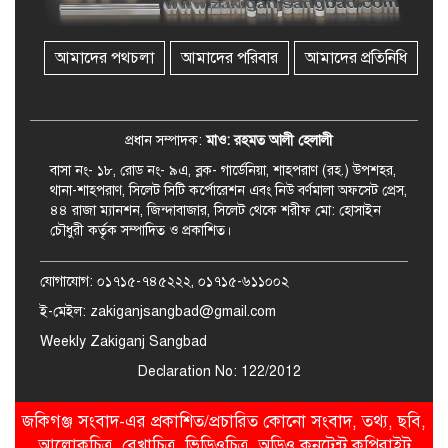
মোবাইল কোর্ট পরিচালনা করলেন
ইউএনও: সরেজমিনে অভিযোগের
সত্যতা মেলেনি
আমাদের পথচলা
আমাদের পরিবার
আমাদের প্রতিনিধি
জকিগঞ্জে ৪ হাজার পিস ইয়াবাসহ
একজন গ্রেপ্তার
প্রধান সম্পাদক:
মাও: রহমত আলী হেলালী
বাসা নং- ১৮, রোড নং- ৯এ, ব্লক- গার্ডেনিয়া, শাহপরাণ (রহ.) উপশহর,
থানা-শাহপরাণ, সিলেট সিটি কর্পোরেশন এবং নিউ বর্ণমালা অফসেট প্রেস,
৪৪ রাজা ম্যানশন, জিন্দাবাজার, সিলেট থেকে শরীফ মো: হোসাইন
চৌধুরী কর্তৃক সম্পাদিত ও প্রকাশিত।
যোগাযোগ: ০১৭১৫-৭৪৫২২২, ০১৭১৫-৬১১০০২
ই-মেইল: zakiganjsangbad@gmail.com
Weekly Zakiganj Sangbad
Declaration No: 122/2012
জকিগঞ্জ সংবাদ-এর প্রকাশিত/প্রচারিত কোনো সংবাদ, তথ্য, ছবি,
আলোকচিত্র, রেখাচিত্র, ভিডিওচিত্র, অডিও কনটেন্ট কপিরাইট