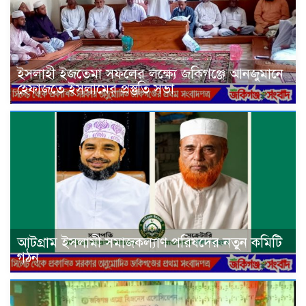
ইসলাহী ইজতেমা সফলের লক্ষ্যে জকিগঞ্জে আনজুমানে
হেফাজতে ইসলামের প্রস্তুতি সভা
আটগ্রাম ইসলামী সমাজকল্যাণ পরিষদের নতুন কমিটি
গঠন