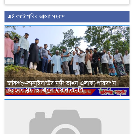
এই ক্যাটাগরির আরো সংবাদ
জকিগঞ্জ-কানাইঘাটের নদী ভাঙন এলাকা পরিদর্শন
করলেন মুফতি আবুল হাসান এমপি