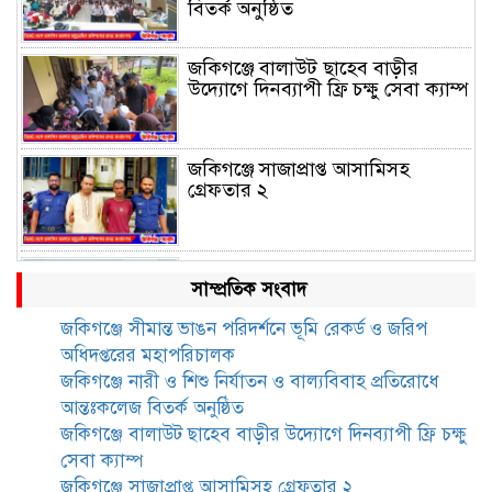
বিতর্ক অনুষ্ঠিত
জকিগঞ্জে বালাউট ছাহেব বাড়ীর
উদ্যোগে দিনব্যাপী ফ্রি চক্ষু সেবা ক্যাম্প
জকিগঞ্জে সাজাপ্রাপ্ত আসামিসহ
গ্রেফতার ২
রেলপথে যুক্ত হবে জকিগঞ্জ-কানাইঘাট,
সাম্প্রতিক সংবাদ
শুরু হচ্ছে সম্ভাব্যতা সমীক্ষা
জকিগঞ্জে সীমান্ত ভাঙন পরিদর্শনে ভূমি রেকর্ড ও জরিপ
অধিদপ্তরের মহাপরিচালক
সাবেক এমপি হাফিজ আহমদ
জকিগঞ্জে নারী ও শিশু নির্যাতন ও বাল্যবিবাহ প্রতিরোধে
মজুমদার কি আত্মগোপনে? ভাইরাল
আন্তঃকলেজ বিতর্ক অনুষ্ঠিত
ছবি ঘিরে আলোচনা!
জকিগঞ্জে বালাউট ছাহেব বাড়ীর উদ্যোগে দিনব্যাপী ফ্রি চক্ষু
সেবা ক্যাম্প
ভাতা পেতে টাকা লাগে না, জকিগঞ্জে
জকিগঞ্জে সাজাপ্রাপ্ত আসামিসহ গ্রেফতার ২