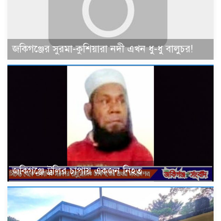
জকিগঞ্জের সুরমা-কুশিয়ারা নদী এখন ধু-ধু বালুচর!
জকিগঞ্জে ট্রলির চাপায় একজন নিহত