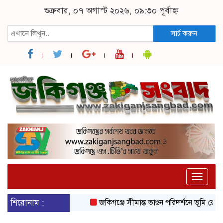
শুক্রবার, ০৭ অগাস্ট ২০২৬, ০৯:৩০ পূর্বাহ্ন
সার্চ করুন
Toggle
naviga
শিরোনাম :
জকিগঞ্জে সীমান্ত ভাঙন পরিদর্শনে ভূমি রেকর্ড 