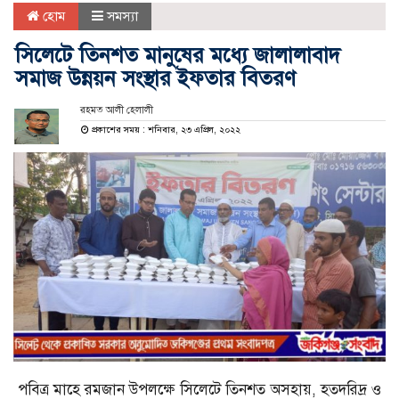
হোম
সমস্যা
সিলেটে তিনশত মানুষের মধ্যে জালালাবাদ
সমাজ উন্নয়ন সংস্থার ইফতার বিতরণ
রহমত আলী হেলালী
প্রকাশের সময় : শনিবার, ২৩ এপ্রিল, ২০২২
পবিত্র মাহে রমজান উপলক্ষে সিলেটে তিনশত অসহায়, হতদরিদ্র ও