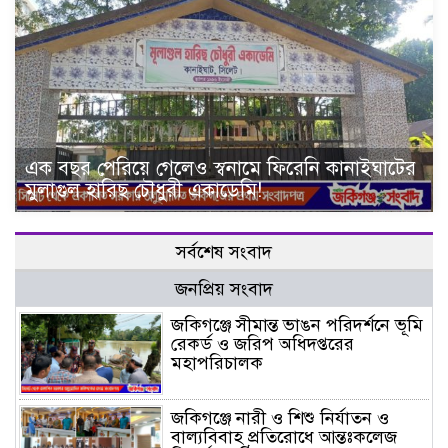
এক বছর পেরিয়ে গেলেও স্বনামে ফিরেনি কানাইঘাটের
মুলাগুল হারিছ চৌধুরী একাডেমি!
সর্বশেষ সংবাদ
জনপ্রিয় সংবাদ
জকিগঞ্জে সীমান্ত ভাঙন পরিদর্শনে ভূমি
রেকর্ড ও জরিপ অধিদপ্তরের
মহাপরিচালক
জকিগঞ্জে নারী ও শিশু নির্যাতন ও
বাল্যবিবাহ প্রতিরোধে আন্তঃকলেজ