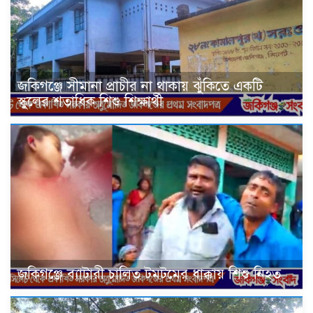
জকিগঞ্জে সীমানা প্রাচীর না থাকায় ঝুঁকিতে একটি
স্কুলের শতাধিক শিশু শিক্ষার্থী
জকিগঞ্জে ব্যাটারী চালিত টমটমের ধাক্কায় শিশু নিহত