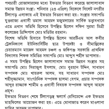
পথচারী রোজাদারদের মধ্যে ইফতার বিতরণ করেছে জালালাবাদ
সমাজ উন্নয়ন সংস্থা। শনিবার (২৩ এপ্রিল) বিকেলে সিলেট নগরীর
টিলাগড় এলাকায় এই ইফতার বিতরণ করা হয়। সংস্থার সভাপতি
যুক্তরাজ্য প্রবাসী তমাল আহমদ মজুমদারের সার্বিক তত্ত্বাবধানে
এতে প্রধান অতিথি হিসেবে উপস্থিত ছিলেন দক্ষিণ সুরমা ডিগ্রী
কলেজের প্রিন্সিপাল মোঃ মতিউর রহমান।
বিশেষ অতিথি হিসাবে উপস্থিত ছিলেন আরটিএম আল কবীর
ট্রেকনিক্যাল ইউনিভার্সিটির ছাত্র উপদেষ্টা ও সীমান্তিকের
চেয়ারম্যান মাজেদ আহমদ চঞ্চল ও জকিগঞ্জ সরকারি প্রাথমিক
বিদ্যালয় শিক্ষক সমিতির সভাপতি মোঃ আব্দুস শহীদ তাপাদার।
এ সময় উপস্থিত ছিলেন জালালাবাদ সমাজ উন্নয়ন সংস্থার সহ
সভাপতি মোঃ সিরাজুল ইসলাম, মোঃ বুরহান উদ্দিন, সাধারণ
সম্পাদক মোঃ খায়রুল আলম, সহ সাধারণ সম্পাদক মোঃ
শহীদুজ্জামান, সাংগঠনিক সম্পাদক ছালমা বেগম, প্রচার সম্পাদক
আব্দুর রাজ্জাক শামীম ও প্রবাসী বিষয়ক সম্পাদক আব্দুল আহাদ
প্রমূখ।
ইফতার বিতরণ শেষে টিলাগড়স্থ স্কলার্স রেসিডেন্সে এক ইফতার
মাহফিলের আয়োজন করা হয়। এতে মোনাজাত করেন মাওলানা
হাসিব আহমদ তাপাদার।