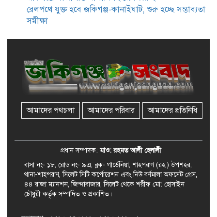
সমাজসেবা কর্মকর্তার গুরুত্বপূর্ণ বার্তা
রেলপথে যুক্ত হবে জকিগঞ্জ-কানাইঘাট, শুরু হচ্ছে সম্ভাব্যতা
সমীক্ষা
জকিগঞ্জে সরকারি পাঁচ ভাতার আবেদন
শুরু আজ
জকিগঞ্জে সুরমা নদীর বালুমহালে
মোবাইল কোর্ট পরিচালনা করলেন
ইউএনও: সরেজমিনে অভিযোগের
সত্যতা মেলেনি
আমাদের পথচলা
আমাদের পরিবার
আমাদের প্রতিনিধি
জকিগঞ্জে ৪ হাজার পিস ইয়াবাসহ
একজন গ্রেপ্তার
প্রধান সম্পাদক:
মাও: রহমত আলী হেলালী
বাসা নং- ১৮, রোড নং- ৯এ, ব্লক- গার্ডেনিয়া, শাহপরাণ (রহ.) উপশহর,
থানা-শাহপরাণ, সিলেট সিটি কর্পোরেশন এবং নিউ বর্ণমালা অফসেট প্রেস,
৪৪ রাজা ম্যানশন, জিন্দাবাজার, সিলেট থেকে শরীফ মো: হোসাইন
চৌধুরী কর্তৃক সম্পাদিত ও প্রকাশিত।