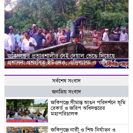
জকিগঞ্জের প্রভাবশালীর সেই দেয়াল ভেঙে দিয়েছে
প্রশাসন: প্রশংসিত ইউএনও, এসিল্যান্ড ও ওসি
সর্বশেষ সংবাদ
জনপ্রিয় সংবাদ
জকিগঞ্জে সীমান্ত ভাঙন পরিদর্শনে ভূমি
রেকর্ড ও জরিপ অধিদপ্তরের
মহাপরিচালক
জকিগঞ্জে নারী ও শিশু নির্যাতন ও