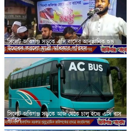
সিলেট-জকিগঞ্জ সড়কে এসি বাসের আনুষ্ঠানিক শুভ
উদ্বোধন করলো যাত্রী অধিকার পরিষদ
সিলেট-জকিগঞ্জ সড়কে আজ থেকে চালু হচ্ছে এসি বাস
সার্ভিস