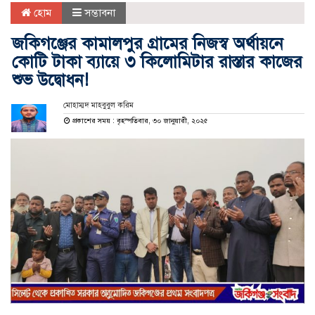
হোম
সম্ভাবনা
জকিগঞ্জের কামালপুর গ্রামের নিজস্ব অর্থায়নে
কোটি টাকা ব্যায়ে ৩ কিলোমিটার রাস্তার কাজের
শুভ উদ্বোধন!
মোহাম্মদ মাহবুবুল করিম
প্রকাশের সময় : বৃহস্পতিবার, ৩০ জানুয়ারী, ২০২৫