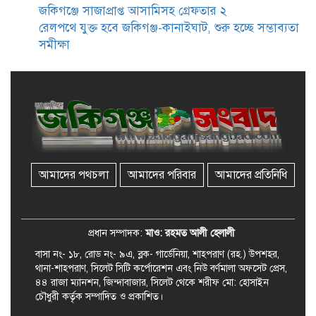
ভাতা পেতে টাকা লাগে না, জকিগঞ্জে
জকিগঞ্জে সাজাপ্রাপ্ত আসামিসহ গ্রেফতার ২
সমাজসেবা কর্মকর্তার গুরুত্বপূর্ণ বার্তা
রেলপথে যুক্ত হবে জকিগঞ্জ-কানাইঘাট, শুরু হচ্ছে সম্ভাব্যতা
সমীক্ষা
জকিগঞ্জে সরকারি পাঁচ ভাতার আবেদন
শুরু আজ
জকিগঞ্জে সুরমা নদীর বালুমহালে
মোবাইল কোর্ট পরিচালনা করলেন
ইউএনও: সরেজমিনে অভিযোগের
সত্যতা মেলেনি
আমাদের পথচলা
আমাদের পরিবার
আমাদের প্রতিনিধি
জকিগঞ্জে ৪ হাজার পিস ইয়াবাসহ
একজন গ্রেপ্তার
প্রধান সম্পাদক:
মাও: রহমত আলী হেলালী
বাসা নং- ১৮, রোড নং- ৯এ, ব্লক- গার্ডেনিয়া, শাহপরাণ (রহ.) উপশহর,
থানা-শাহপরাণ, সিলেট সিটি কর্পোরেশন এবং নিউ বর্ণমালা অফসেট প্রেস,
৪৪ রাজা ম্যানশন, জিন্দাবাজার, সিলেট থেকে শরীফ মো: হোসাইন
চৌধুরী কর্তৃক সম্পাদিত ও প্রকাশিত।