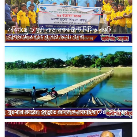
জকিগঞ্জে চৌধুরী এন্ড লস্কর ট্রাস্ট নির্মিত একটি
কালভার্টে এলাকাবাসীর ভাগ্য বদল
সুরমার কাঠের সেতুতে জকিগঞ্জ-কানাইঘাটের সেতুবন্ধন