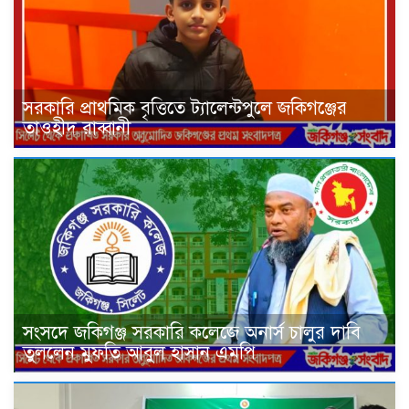
সরকারি প্রাথমিক বৃত্তিতে ট্যালেন্টপুলে জকিগঞ্জের
তাওহীদ রাব্বানী
সংসদে জকিগঞ্জ সরকারি কলেজে অনার্স চালুর দাবি
তুললেন মুফতি আবুল হাসান এমপি