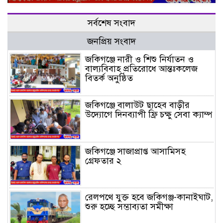
সর্বশেষ সংবাদ
জনপ্রিয় সংবাদ
জকিগঞ্জে নারী ও শিশু নির্যাতন ও
বাল্যবিবাহ প্রতিরোধে আন্তঃকলেজ
বিতর্ক অনুষ্ঠিত
জকিগঞ্জে বালাউট ছাহেব বাড়ীর
উদ্যোগে দিনব্যাপী ফ্রি চক্ষু সেবা ক্যাম্প
জকিগঞ্জে সাজাপ্রাপ্ত আসামিসহ
গ্রেফতার ২
রেলপথে যুক্ত হবে জকিগঞ্জ-কানাইঘাট,
শুরু হচ্ছে সম্ভাব্যতা সমীক্ষা