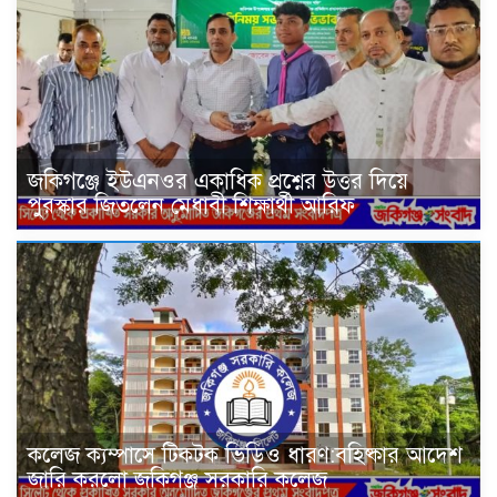
জকিগঞ্জে ইউএনওর একাধিক প্রশ্নের উত্তর দিয়ে
পুরস্কার জিতলেন মেধাবী শিক্ষার্থী আরিফ
কলেজ ক্যম্পাসে টিকটক ভিডিও ধারণ:বহিষ্কার আদেশ
জারি করলো জকিগঞ্জ সরকারি কলেজ