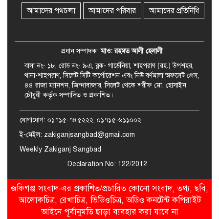
আমাদের পথচলা
আমাদের পরিবার
আমাদের প্রতিনিধি
বিদেশ সফরে যাচ্ছেন সিলেট-৫
আসনের এমপি মুফতি আবুল হাসান
প্রধান সম্পাদক:
মাও: রহমত আলী হেলালী
বাসা নং- ১৮, রোড নং- ৯এ, ব্লক- গার্ডেনিয়া, শাহপরাণ (রহ.) উপশহর,
থানা-শাহপরাণ, সিলেট সিটি কর্পোরেশন এবং নিউ বর্ণমালা অফসেট প্রেস,
৪৪ রাজা ম্যানশন, জিন্দাবাজার, সিলেট থেকে শরীফ মো: হোসাইন
চৌধুরী কর্তৃক সম্পাদিত ও প্রকাশিত।
যোগাযোগ: ০১৭১৫-৭৪৫২২২, ০১৭১৫-৬১১০০২
ই-মেইল: zakiganjsangbad@gmail.com
Weekly Zakiganj Sangbad
Declaration No: 122/2012
জকিগঞ্জ সংবাদ-এর প্রকাশিত/প্রচারিত কোনো সংবাদ, তথ্য, ছবি,
আলোকচিত্র, রেখাচিত্র, ভিডিওচিত্র, অডিও কনটেন্ট কপিরাইট
আইনে পূর্বানুমতি ছাড়া ব্যবহার করা যাবে না