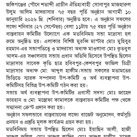
জকিগঞ্জের পৌনে শতাব্দী প্রাচীন ঐতিহ্যবাহী সোনাপুর মাজহারুল
উলুম আলিম মাদরাসার ৭৫ বছর পূর্তি অনুষ্ঠান আগামী ১০
জানুয়ারি ২০২৬ খ্রি. (শনিবার) অনুষ্ঠিত হবে। এ অনুষ্ঠান সফলের
লক্ষ্যে শনিবার (২৭ সেপ্টেম্বর) বেলা ১১টায় ৭৫ বছর পূর্তি অনুষ্ঠান
বাস্তবায়ন কমিটির উদ্যোগে এক মতবিনিময় সভা মাদ্রাসা হল
রুমে অনুষ্ঠিত হয়। এলাকার বিশিষ্ট মুরব্বি মাস্টার মোঃ মুহিবুর
রহমান-এর সভাপতিত্বে ও মাদরাসা অধ্যক্ষ মাওলানা মোঃ কুতবুল
আলম-এর সঞ্চালনায় সভায় প্রধান অতিথি হিসেবে উপস্থিত ছিলেন
মাদ্রাসার সাবেক কৃতি ছাত্র হবিবপুর-কেশবপুর ফাজিল ডিগ্রী
মাদ্রাসার অধ্যক্ষ মো: আব্দুল হাকীম।সভায় সকলের মতামতের
ভিত্তিতে স্মারক সম্পাদনা উপ-কমিটি ও অর্থ ব্যবস্থাপনা উপ-
কমিটিসহ বিভিন্ন উপ-কমিটি গঠন করা হয়।
সভায় অর্থ ব্যবস্থাপনা উপ-কমিটির প্রবাসী সদস্য মোঃ জাহেদ
ফারহান ও মো: মস্তোফা কামালকে বাস্তবায়ন কমিটির পক্ষ থেকে
সম্মাননা ক্রেস্ট প্রদান করা হয়।
অনুষ্ঠান সফলভাবে বাস্তবায়নের লক্ষ্যে বাজেট অনুমোদন, কর্মসুচি
প্রনয়ন ও প্রস্তুতি মূলক কার্যক্রম গ্রহন করা হয়।
মতবিনিময় সভায় উপস্থিত ছিলেন মোঃ ইয়াছিন আলী, হাজী
আব্দুল জলিল, মোঃ আব্দুল কাদির, মোঃ আব্দুল হালীম, মাসুক