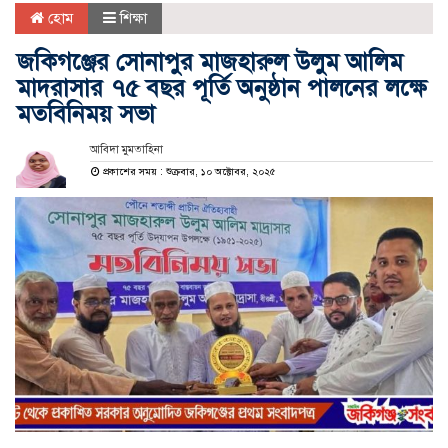
হোম
শিক্ষা
জকিগঞ্জের সোনাপুর মাজহারুল উলুম আলিম
মাদরাসার ৭৫ বছর পূর্তি অনুষ্ঠান পালনের লক্ষে
মতবিনিময় সভা
আবিদা মুমতাহিনা
প্রকাশের সময় : শুক্রবার, ১০ অক্টোবর, ২০২৫