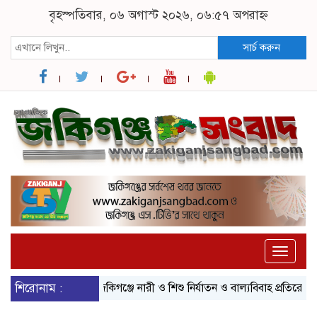
বৃহস্পতিবার, ০৬ অগাস্ট ২০২৬, ০৬:৫৭ অপরাহ্ন
সার্চ করুন
Toggle
naviga
শিরোনাম :
জকিগঞ্জে নারী ও শিশু নির্যাতন ও বাল্যবিবাহ প্রতিরোধে আন্তঃ