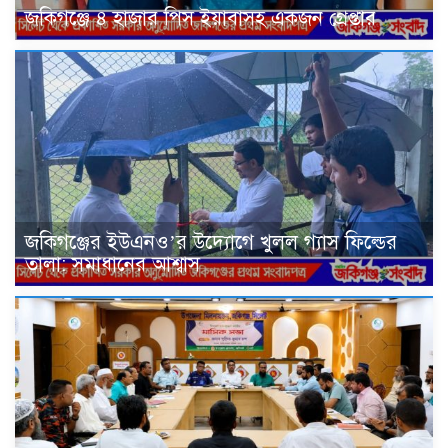
জকিগঞ্জে ৪ হাজার পিস ইয়াবাসহ একজন গ্রেপ্তার
জকিগঞ্জের ইউএনও’র উদ্যোগে খুলল গ্যাস ফিল্ডের
তালা: সমাধানের আশ্বাস