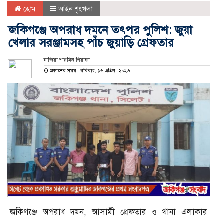
হোম
আইন শৃংখলা
জকিগঞ্জে অপরাধ দমনে তৎপর পুলিশ: জুয়া
খেলার সরঞ্জামসহ পাঁচ জুয়াড়ি গ্রেফতার
নাজিয়া শারমিন প্রিয়াঙ্কা
প্রকাশের সময় : রবিবার, ১৬ এপ্রিল, ২০২৩
জকিগঞ্জে অপরাধ দমন, আসামী গ্রেফতার ও থানা এলাকার