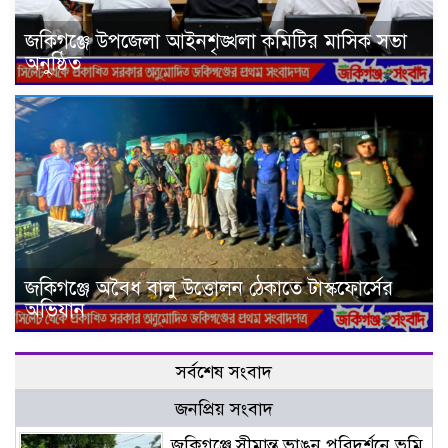
জকিগঞ্জে উপজেলা আইনশৃঙ্খলা কমিটির মাসিক সভা
অনুষ্ঠিত
জকিগঞ্জে অবৈধ বালু উত্তোলন ঠেকাতে টাস্কফোর্সের
অভিযান
সর্বশেষ সংবাদ
জনপ্রিয় সংবাদ
জকিগঞ্জে সীমান্ত ভাঙন পরিদর্শনে ভূমি