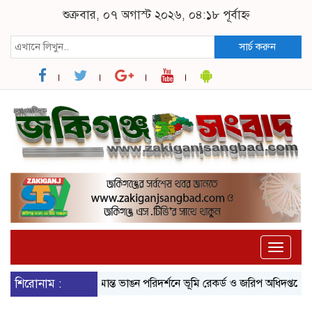
শুক্রবার, ০৭ অগাস্ট ২০২৬, ০৪:১৮ পূর্বাহ্ন
সার্চ করুন
Toggle
naviga
শিরোনাম :
জকিগঞ্জে সীমান্ত ভাঙন পরিদর্শনে ভূমি রেকর্ড ও জরিপ অধিদপ্তরের মহা