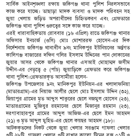
সার্বিক আইনশৃঙ্খলা রক্ষায় জকিগঞ্জ থানা পুলিশ নিরলসভাবে
কাজ করে যাচ্ছে। তাছাড়া মাদক ব্যবসা ও মাদক পরিবহন সহ
জুয়া খেলায় জড়িত অপরাধীদের চিহ্নিতকরণ এবং গ্রেফতারে
জকিগঞ্জ থানা পুলিশ গুরুত্বের সঙ্গে কাজ করে যাচ্ছে।
এরই ধারাবাহিকতায় রোববার (১৬ এপ্রিল) রাতে জকিগঞ্জ থানার
অফিসার ইনচার্জ (ওসি) মোঃ মোশাররফ হোসেন-এর দিক
নির্দেশনায় জকিগঞ্জ থানাধীন ৯নং মানিকপুর ইউনিয়নের অর্ন্তগত
কালিগঞ্জ বাজারের দক্ষিণ গলির ইসলাম উদ্দিনের পান দোকানের
জুয়ার আসর থেকে জকিগঞ্জ থানার এসআই মোহাম্মদ জসীম
উদ্দীন-এর নেতৃত্বে ৫ (পাঁচ) জুয়াড়িকে গ্রেফতার করে জকিগঞ্জ
থানা পুলিশ।গ্রেফতারকৃত আসামীরা হলেন-
জকিগঞ্জ উপজেলার ৯নং মানিকপুর ইউনিয়ন-এর খলাদাফনিয়া
(মাতারগ্রাম)-এর নিয়াজ আলীর ছেলে মোঃ ইসলাম উদ্দিন (৩২),
জিয়াপুর গ্রামের মৃত আব্দুস শাকুরের ছেলে নজমুল হোসেন (২৩),
মাতারগ্রামের মুজিবুর রহমানের ছেলে মিজানুর রহমান (২৩),
দরগাবাহারপুর গ্রামের আব্দুল আজিজ-এর ছেলে ইমন আহমদ
(২১) ও মৃত আব্দুল মুহিত-এর ছেলে কয়ছর আহমদ (১৮)।
আটককৃতদের নিকট থেকে জুয়া খেলার সরঞ্জাম গাফলা খেলার
গুটি ২৮টি, গাফলা খেলার গুটি রাখার কালো টিনের বক্স ০১টি ও