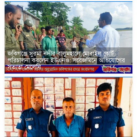
জকিগঞ্জে সুরমা নদীর বালুমহালে মোবাইল কোর্ট
পরিচালনা করলেন ইউএনও: সরেজমিনে অভিযোগের
সত্যতা মেলেনি