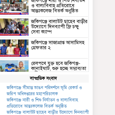
জকিগঞ্জে নারী ও শিশু নির্যাতন
ও বাল্যবিবাহ প্রতিরোধে
আন্তঃকলেজ বিতর্ক অনুষ্ঠিত
জকিগঞ্জে বালাউট ছাহেব বাড়ীর
উদ্যোগে দিনব্যাপী ফ্রি চক্ষু
সেবা ক্যাম্প
জকিগঞ্জে সাজাপ্রাপ্ত আসামিসহ
গ্রেফতার ২
রেলপথে যুক্ত হবে জকিগঞ্জ-
কানাইঘাট, শুরু হচ্ছে সম্ভাব্যতা
সমীক্ষা
সাম্প্রতিক সংবাদ
সাবেক এমপি হাফিজ আহমদ
জকিগঞ্জে সীমান্ত ভাঙন পরিদর্শনে ভূমি রেকর্ড ও
মজুমদার কি আত্মগোপনে?
জরিপ অধিদপ্তরের মহাপরিচালক
ভাইরাল ছবি ঘিরে আলোচনা!
জকিগঞ্জে নারী ও শিশু নির্যাতন ও বাল্যবিবাহ
ভাতা পেতে টাকা লাগে না,
প্রতিরোধে আন্তঃকলেজ বিতর্ক অনুষ্ঠিত
জকিগঞ্জে সমাজসেবা কর্মকর্তার
জকিগঞ্জে বালাউট ছাহেব বাড়ীর উদ্যোগে দিনব্যাপী