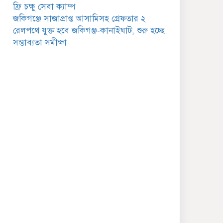
গুরুত্বপূর্ণ বার্তা
ফ্রি চক্ষু সেবা ক্যাম্প
জকিগঞ্জে সাজাপ্রাপ্ত আসামিসহ গ্রেফতার ২
জকিগঞ্জে সরকারি পাঁচ ভাতার
রেলপথে যুক্ত হবে জকিগঞ্জ-কানাইঘাট, শুরু হচ্ছে
আবেদন শুরু আজ
সম্ভাব্যতা সমীক্ষা
জকিগঞ্জে সুরমা নদীর
বালুমহালে মোবাইল কোর্ট
পরিচালনা করলেন ইউএনও:
সরেজমিনে অভিযোগের সত্যতা
েলেনি
জকিগঞ্জে ৪ হাজার পিস
ইয়াবাসহ একজন গ্রেপ্তার