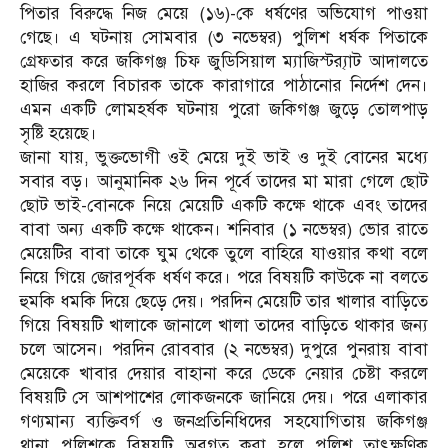
পিতার বিরুদ্ধে নিজ মেয়ে (১৬)-কে ধর্ষণের অভিযোগ পাওয়া
গেছে। এ ঘটনায় সোমবার (৩ নভেম্বর) পুলিশ ধর্ষক পিতাকে
গ্রেফতার করে জকিগঞ্জ চিফ জুডিসিয়াল ম্যাজিস্ট্র‍্যাট আদালতে
হাজির করলে বিচারক তাকে কারাগারে পাঠানোর নির্দেশ দেন।
এমন একটি লোমহর্ষক ঘটনায় পুরো জকিগঞ্জ জুড়ে তোলপাড়
সৃষ্টি হয়েছে।
জানা যায়, ভুক্তভোগী ওই মেয়ে দুই ভাই ও দুই বোনের মধ্যে
সবার বড়। আনুমানিক ২৬ দিন পূর্বে তাদের মা মারা গেলে ছোট
ছোট ভাই-বোনকে নিয়ে মেয়েটি একটি কক্ষে থাকে এবং তাদের
বাবা অন্য একটি কক্ষে থাকেন। শনিবার (১ নভেম্বর) ভোর রাতে
মেয়েটির বাবা তাকে ঘুম থেকে তুলে বাহিরে যাওয়ার কথা বলে
নিয়ে গিয়ে জোরপূর্বক ধর্ষণ করে। পরে বিষয়টি কাউকে না বলতে
হুমকি ধমকি দিয়ে ছেড়ে দেয়। পরদিন মেয়েটি তার খালার বাড়িতে
গিয়ে বিষয়টি খালাকে জানালে খালা তাদের বাড়িতে থাকার জন্য
চলে আসেন। পরদিন রোববার (২ নভেম্বর) দুপুরে পুনরায় বাবা
মেয়েকে খাবার দেয়ার বাহানা করে ডেকে নেয়ার চেষ্টা করলে
বিষয়টি সে আশপাশের লোকজনকে জানিয়ে দেয়। পরে এলাকার
গণ্যমান্য ব্যক্তিবর্গ ও জনপ্রতিনিধিদের সহযোগিতায় জকিগঞ্জ
থানা পুলিশকে বিষয়টি অবগত করা হলে পুলিশ তাৎক্ষণিক