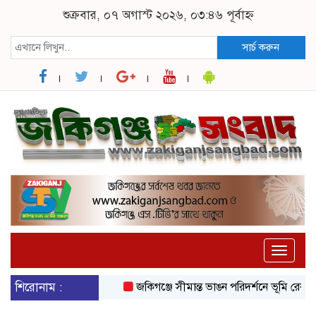
শুক্রবার, ০৭ অগাস্ট ২০২৬, ০৩:৪৬ পূর্বাহ্ন
সার্চ করুন
Toggle
naviga
শিরোনাম :
জকিগঞ্জে সীমান্ত ভাঙন পরিদর্শনে ভূমি রেকর্ড ও