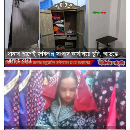
থানার পাশেই জকিগঞ্জ সংবাদ কার্যালয়ে চুরি, আতঙ্কে
এলাকাবাসী