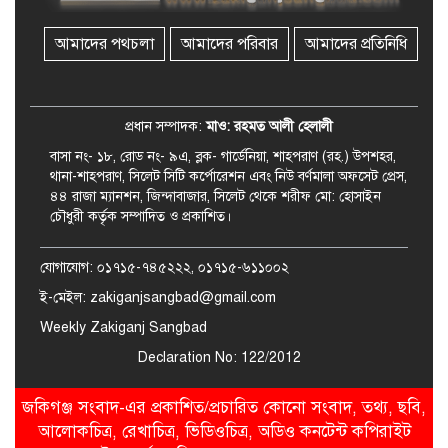
মোবাইল কোর্ট পরিচালনা করলেন
ইউএনও: সরেজমিনে অভিযোগের
সত্যতা মেলেনি
আমাদের পথচলা
আমাদের পরিবার
আমাদের প্রতিনিধি
জকিগঞ্জে ৪ হাজার পিস ইয়াবাসহ
একজন গ্রেপ্তার
প্রধান সম্পাদক:
মাও: রহমত আলী হেলালী
বাসা নং- ১৮, রোড নং- ৯এ, ব্লক- গার্ডেনিয়া, শাহপরাণ (রহ.) উপশহর,
থানা-শাহপরাণ, সিলেট সিটি কর্পোরেশন এবং নিউ বর্ণমালা অফসেট প্রেস,
৪৪ রাজা ম্যানশন, জিন্দাবাজার, সিলেট থেকে শরীফ মো: হোসাইন
চৌধুরী কর্তৃক সম্পাদিত ও প্রকাশিত।
যোগাযোগ: ০১৭১৫-৭৪৫২২২, ০১৭১৫-৬১১০০২
ই-মেইল: zakiganjsangbad@gmail.com
Weekly Zakiganj Sangbad
Declaration No: 122/2012
জকিগঞ্জ সংবাদ-এর প্রকাশিত/প্রচারিত কোনো সংবাদ, তথ্য, ছবি,
আলোকচিত্র, রেখাচিত্র, ভিডিওচিত্র, অডিও কনটেন্ট কপিরাইট