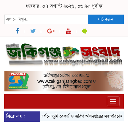
শুক্রবার, ০৭ অগাস্ট ২০২৬, ০৩:২৫ পূর্বাহ্ন
সার্চ করুন
Toggle
naviga
ে সীমান্ত ভাঙন পরিদর্শনে ভূমি রেকর্ড ও জরিপ অধিদপ্তরের মহাপরিচালক
শিরোনাম :
জকি