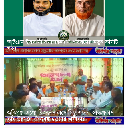
আটগ্রাম ইসলামী সমাজকল্যাণ পরিষদের নতুন কমিটি
গঠন
জকিগঞ্জ এগ্রো বিজনেস এসোসিয়েশনের আত্মপ্রকাশ,
কৃষি উন্নয়নে ঐক্যবদ্ধ হওয়ার অঙ্গীকার