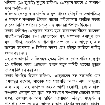
শনিবার (১৯ জুলাই) দুপুরে জকিগঞ্জ প্রেসক্লাব ভবনে এ সাধারণ
সভা অনুষ্ঠিত হয়।
জকিগঞ্জ প্রেসক্লাব সভাপতি আবুল খায়ের চৌধুরী’র সভাপতিত্বে
ও সাধারণ সম্পাদক শ্রীকান্ত পালের পরিচালনায় অনুষ্ঠিত সভায়
ক্লাবের বিভিন্ন পর্যায়ের নেতৃবৃন্দ ও সদস্যরা উপস্থিত ছিলেন।
সভায় জকিগঞ্জ প্রেসক্লাবে সদস্য হতে আবেদনকারীদের আবেদন
যাচাই-বাছাইয়ের জন্য প্রেসক্লাবের যুগ্ম সম্পাদক এনামুল হক
মুন্না, ক্রীড়া, সংস্কৃতি ও পাঠাগার সম্পাদক এম আব্দুল্লাহ আল
মাসউদ তরফদার ও সিনিয়র সদস্য মোঃ ইউনুছ আলীকে দায়িত্ব
প্রদান করা হয়।
এছাড়াও আগামী ৬ ডিসেম্বর-২০২৫ খ্রিস্টাব্দ, রোজ-শনিবার, দুপুর
১২ ঘটিকার সময় প্রেসক্লাব ভবনে নতুন কমিটি গঠনের চুড়ান্ত
তারিখ নির্ধারণ করা হয়।
সভায় উপস্থিত ছিলেন জকিগঞ্জ প্রেসক্লাবের সহ সভাপতি মোঃ
এখলাছুর রহমান, সাবেক সহ সভাপতি অধ্যক্ষ এম. আব্দুল্লাহ
আল মামুন, সহ সভাপতি রহমত আলী হেলালী, যুগ্ম সাধারণ
সম্পাদক এনামুল হক মুন্না, সহ সাধারণ সম্পাদক মোর্শেদ আলম
লস্কর, কোষাধ্যক্ষ আল হাছিব তাপাদার, ক্রীড়া, সংস্কৃতি ও
পাঠাগার সম্পাদক এম. আব্দুল্লাহ আল মাসউদ তরফদার, প্রচার,