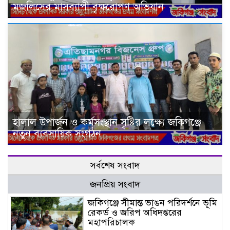
মজলিসের মাসব্যাপী বৃক্ষরোপণ অভিযান
হালাল উপার্জন ও কর্মসংস্থান সৃষ্টির লক্ষ্যে জকিগঞ্জে
নতুন ব্যবসায়িক সংগঠন
সর্বশেষ সংবাদ
জনপ্রিয় সংবাদ
জকিগঞ্জে সীমান্ত ভাঙন পরিদর্শনে ভূমি
রেকর্ড ও জরিপ অধিদপ্তরের
মহাপরিচালক