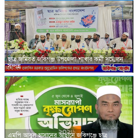
ছাত্র জমিয়ত জকিগঞ্জ উপজেলা শাখার কর্মী সম্মেলন
সম্পন্ন
এমপি আবুল হাসানের আহ্বানে জকিগঞ্জে ছাত্র