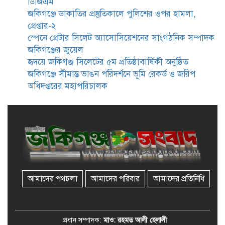
ডিজিএম
জকিগঞ্জে নারী ও শিশু নির্যাতন ও
জকিগঞ্জে ডাকাতির প্রস্তুতিকালে পুলিশের ওপর হামলা,
বাল্যবিবাহ প্রতিরোধে আন্তঃকলেজ
গ্রেপ্তার-২
বিতর্ক অনুষ্ঠিত
স্পেনে গ্রেটার সিলেট অ্যাসোসিয়েশনের সাংগঠনিক সম্পাদক
জকিগঞ্জের জুয়েল
জকিগঞ্জে বালাউট ছাহেব বাড়ীর
হৃদয়ে জকিগঞ্জ সিলেটের ৫ম প্রতিষ্ঠাবার্ষিকী অনুষ্ঠিত
উদ্যোগে দিনব্যাপী ফ্রি চক্ষু সেবা ক্যাম্প
জকিগঞ্জে সীমান্ত ভাঙন পরিদর্শনে ভূমি রেকর্ড ও জরিপ
অধিদপ্তরের মহাপরিচালক
জকিগঞ্জে সাজাপ্রাপ্ত আসামিসহ
গ্রেফতার ২
রেলপথে যুক্ত হবে জকিগঞ্জ-কানাইঘাট,
শুরু হচ্ছে সম্ভাব্যতা সমীক্ষা
আমাদের পথচলা
আমাদের পরিবার
আমাদের প্রতিনিধি
সাবেক এমপি হাফিজ আহমদ
মজুমদার কি আত্মগোপনে? ভাইরাল
ছবি ঘিরে আলোচনা!
প্রধান সম্পাদক:
মাও: রহমত আলী হেলালী