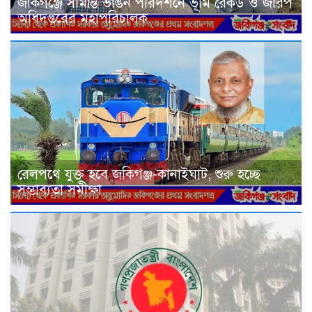
জকিগঞ্জে সীমান্ত ভাঙন পরিদর্শনে ভূমি রেকর্ড ও জরিপ
অধিদপ্তরের মহাপরিচালক
রেলপথে যুক্ত হবে জকিগঞ্জ-কানাইঘাট, শুরু হচ্ছে
সম্ভাব্যতা সমীক্ষা