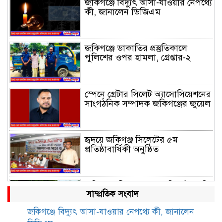
জকিগঞ্জে বিদ্যুৎ আসা-যাওয়ার নেপথ্যে
কী, জানালেন ডিজিএম
জকিগঞ্জে ডাকাতির প্রস্তুতিকালে
পুলিশের ওপর হামলা, গ্রেপ্তার-২
স্পেনে গ্রেটার সিলেট অ্যাসোসিয়েশনের
সাংগঠনিক সম্পাদক জকিগঞ্জের জুয়েল
হৃদয়ে জকিগঞ্জ সিলেটের ৫ম
প্রতিষ্ঠাবার্ষিকী অনুষ্ঠিত
জকিগঞ্জে সীমান্ত ভাঙন পরিদর্শনে ভূমি
সাম্প্রতিক সংবাদ
রেকর্ড ও জরিপ অধিদপ্তরের
মহাপরিচালক
জকিগঞ্জে বিদ্যুৎ আসা-যাওয়ার নেপথ্যে কী, জানালেন