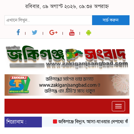
রবিবার, ০৯ অগাস্ট ২০২৬, ০৯:৩৪ অপরাহ্ন
সার্চ করুন
Toggle
naviga
শিরোনাম :
জকিগঞ্জে বিদ্যুৎ আসা-যাওয়ার নেপথ্যে কী, জানা