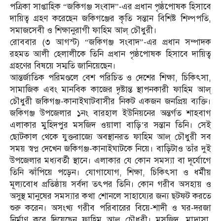
পত্রিকা সাপ্তাহিক “জকিগঞ্জ সংবাদ”-এর প্রধান পৃষ্ঠপোষক হিসাবে
দায়িত্ব গ্রহণ করেছেন জকিগঞ্জের কৃতি সন্তান বিশিষ্ট শিল্পপতি,
সমাজসেবী ও শিক্ষানুরাগী ফাহিম আল্ চৌধুরী।
রোববার (৩ আগস্ট) “জকিগঞ্জ সংবাদ”-এর প্রধান সম্পাদক
রহমত আলী হেলালীকে তিনি প্রধান পৃষ্ঠপোষক হিসাবে দায়িত্ব
গ্রহণের বিষয়ে সম্মতি জানিয়েছেন।
আন্তর্জাতিক পরিমণ্ডলে বেশ পরিচিত ও দেশের শিক্ষা, চিকিৎসা,
সামাজিক এবং মানবিক কাজের দৃষ্টান্ত স্থাপনকারী ফাহিম আল্
চৌধুরী জকিগঞ্জ-কানাইঘাটবাসীর নিকট একজন জনপ্রিয় ব্যক্তি।
জকিগঞ্জ উপজেলার ১নং বারহাল ইউনিয়নের অন্তর্গত শাহবাগ
এলাকার মুহিদপুর মসজিদ ওয়ালা বাড়ি’র সন্তান তিনি। সেই
ছোটকাল থেকে যুক্তরাজ্যে অবস্থানরত ফাহিম আল্ চৌধুরী সব
সময় স্বপ্ন দেখেন জকিগঞ্জ-কানাইঘাটকে নিয়ে। বাড়িটাও তাঁর দুই
উপজেলার মধ্যবর্তী স্থানে। এলাকার যে কোন সমস্যা বা দূর্যোগে
তিনি ঝাঁপিয়ে পড়েন। যোগাযোগ, শিক্ষা, চিকিৎসা ও ধর্মীয়
মূল্যবোধ প্রতিষ্ঠায় সর্বদা তৎপর তিনি। কোন গরীব অসহায় ও
অসুস্থ মানুষের সমস্যার কথা শোনলে সাহায্যের জন্য ছটফট করতে
শুরু করেন। অসংখ্য গরীব পরিবারের বিয়ে-শাদী ও ঘর-দরজা
নির্মাণ করে দিয়েছেন ফাহিম আল্ চৌধুরী। মসজিদ, মাদ্রাসা,