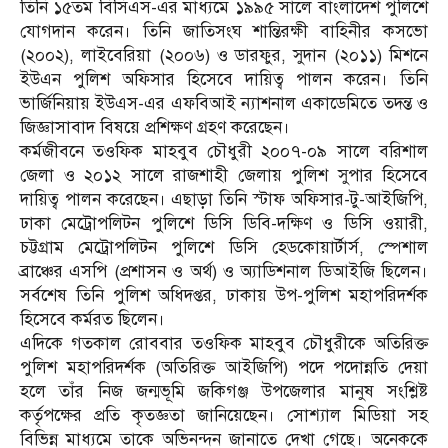
তিনি ১৫তম বিসিএস-এর মাধ্যমে ১৯৯৫ সালে বাংলাদেশ পুলিশে
যোগদান করেন। তিনি জাতিসংঘ শান্তিরক্ষী বাহিনীর কসভো
(২০০২), লাইবেরিয়া (২০০৬) ও ডারফুর, সুদান (২০১১) মিশনে
ইউএন পুলিশ অফিসার হিসেবে দায়িত্ব পালন করেন। তিনি
ভার্জিনিয়ায় ইউএস-এর এফবিআই ন্যাশনাল একাডেমিতে তদন্ত ও
জিজ্ঞাসাবাদ বিষয়ে প্রশিক্ষণ গ্রহণ করেছেন।
কর্মজীবনে তওফিক মাহবুব চৌধুরী ২০০৭-০৯ সালে বরিশাল
জেলা ও ২০১২ সালে রাজশাহী জেলায় পুলিশ সুপার হিসেবে
দায়িত্ব পালন করেছেন। এছাড়া তিনি স্টাফ অফিসার-টু-আইজিপি,
ঢাকা মেট্রোপলিটন পুলিশে ডিসি ডিবি-দক্ষিণ ও ডিসি ওয়ারী,
চট্টগ্রাম মেট্রোপলিটন পুলিশে ডিসি হেডকোয়ার্টার্স, স্পেশাল
ব্রাঞ্চের এসপি (প্রশাসন ও অর্থ) ও অ্যাডিশনাল ডিআইজি ছিলেন।
সর্বশেষ তিনি পুলিশ অধিদপ্তর, ঢাকায় উপ-পুলিশ মহাপরিদর্শক
হিসেবে কর্মরত ছিলেন।
এদিকে গতকাল রোববার তওফিক মাহবুব চৌধুরীকে অতিরিক্ত
পুলিশ মহাপরিদর্শক (অতিরিক্ত আইজিপি) পদে পদোন্নতি দেয়া
হলে তাঁর নিজ জন্মভূমি জকিগঞ্জ উপজেলার মানুষ সংশ্লিষ্ট
কর্তৃপক্ষের প্রতি কৃতজ্ঞতা জানিয়েছেন। সোশ্যাল মিডিয়া সহ
বিভিন্ন মাধ্যমে তাকে অভিনন্দন জানাতে দেখা গেছে। অনেককে