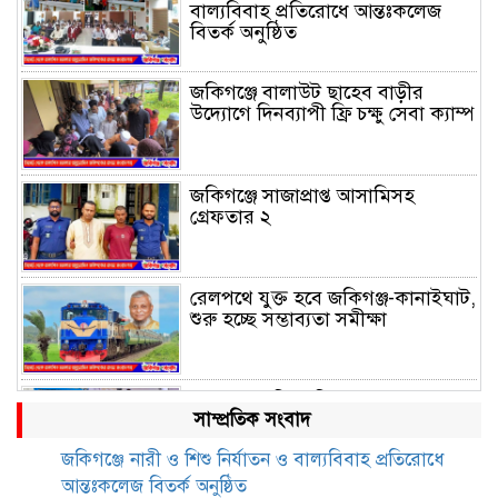
বাল্যবিবাহ প্রতিরোধে আন্তঃকলেজ
বিতর্ক অনুষ্ঠিত
জকিগঞ্জে বালাউট ছাহেব বাড়ীর
উদ্যোগে দিনব্যাপী ফ্রি চক্ষু সেবা ক্যাম্প
জকিগঞ্জে সাজাপ্রাপ্ত আসামিসহ
গ্রেফতার ২
রেলপথে যুক্ত হবে জকিগঞ্জ-কানাইঘাট,
শুরু হচ্ছে সম্ভাব্যতা সমীক্ষা
সাবেক এমপি হাফিজ আহমদ
সাম্প্রতিক সংবাদ
মজুমদার কি আত্মগোপনে? ভাইরাল
ছবি ঘিরে আলোচনা!
জকিগঞ্জে নারী ও শিশু নির্যাতন ও বাল্যবিবাহ প্রতিরোধে
আন্তঃকলেজ বিতর্ক অনুষ্ঠিত