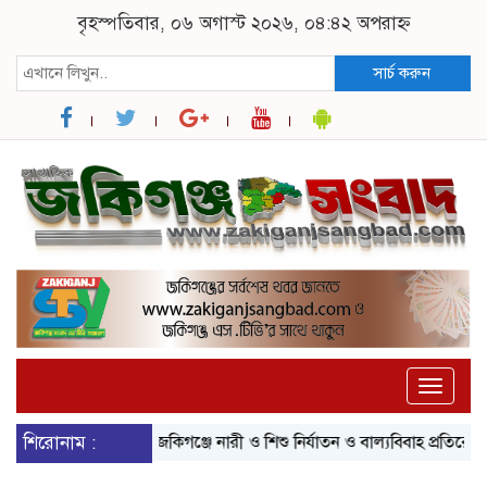
বৃহস্পতিবার, ০৬ অগাস্ট ২০২৬, ০৪:৪২ অপরাহ্ন
সার্চ করুন
Toggle
naviga
শিরোনাম :
জকিগঞ্জে নারী ও শিশু নির্যাতন ও বাল্যবিবাহ প্রতিরোধে আন্