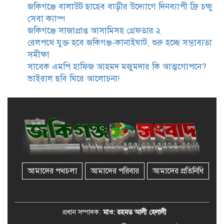
ভাতা পেতে টাকা লাগে না, জকিগঞ্জে
জকিগঞ্জে বালাউট ছাহেব বাড়ীর উদ্যোগে দিনব্যাপী ফ্রি চক্ষু
সমাজসেবা কর্মকর্তার গুরুত্বপূর্ণ বার্তা
সেবা ক্যাম্প
জকিগঞ্জে সাজাপ্রাপ্ত আসামিসহ গ্রেফতার ২
রেলপথে যুক্ত হবে জকিগঞ্জ-কানাইঘাট, শুরু হচ্ছে সম্ভাব্যতা
জকিগঞ্জে সরকারি পাঁচ ভাতার আবেদন
সমীক্ষা
শুরু আজ
সাবেক এমপি হাফিজ আহমদ মজুমদার কি আত্মগোপনে?
ভাইরাল ছবি ঘিরে আলোচনা!
জকিগঞ্জে সুরমা নদীর বালুমহালে
মোবাইল কোর্ট পরিচালনা করলেন
ইউএনও: সরেজমিনে অভিযোগের
সত্যতা মেলেনি
জকিগঞ্জে ৪ হাজার পিস ইয়াবাসহ
একজন গ্রেপ্তার
আমাদের পথচলা
আমাদের পরিবার
আমাদের প্রতিনিধি
বিদেশ সফরে যাচ্ছেন সিলেট-৫
আসনের এমপি মুফতি আবুল হাসান
প্রধান সম্পাদক:
মাও: রহমত আলী হেলালী