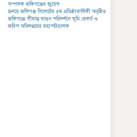
সেবা ক্যাম্প
সম্পাদক জকিগঞ্জের জুয়েল
হৃদয়ে জকিগঞ্জ সিলেটের ৫ম প্রতিষ্ঠাবার্ষিকী অনুষ্ঠিত
জকিগঞ্জে সাজাপ্রাপ্ত আসামিসহ
জকিগঞ্জে সীমান্ত ভাঙন পরিদর্শনে ভূমি রেকর্ড ও
গ্রেফতার ২
জরিপ অধিদপ্তরের মহাপরিচালক
রেলপথে যুক্ত হবে জকিগঞ্জ-
কানাইঘাট, শুরু হচ্ছে সম্ভাব্যতা
সমীক্ষা
সাবেক এমপি হাফিজ আহমদ
মজুমদার কি আত্মগোপনে?
ভাইরাল ছবি ঘিরে আলোচনা!