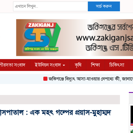
সার্চ করুন
ৌরসভা সংবাদ
ইউনিয়ন সংবাদ
কৃষি
শিক্ষা
চিকিৎসা
জকিগঞ্জে বিদ্যুৎ আসা-যাওয়ার নেপথ্যে কী, জানালেন ড
সপাতাল : এক মহৎ গল্পের প্রয়াস-মুহাম্মদ