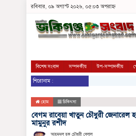
রবিবার, ০৯ অগাস্ট ২০২৬, ০৫:০৩ অপরাহ্ন
বিশেষ সংবাদ
সম্পদকীয়
উপ-সম্পাদকীয়
প
শিরোনাম :
হোম
চিকিৎসা
বেগম রাবেয়া খাতুন চৌধুরী জেনারেল হা
মামুনুর রশীদ
আহমদুল হক চৌধুরী বেলাল