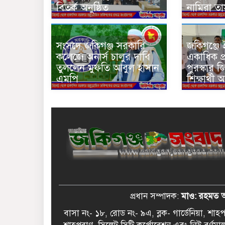
বিতর্ক অনুষ্ঠিত
নামিরা ত
সংসদে জকিগঞ্জ সরকারি
জকিগঞ্জ
কলেজে অনার্স চালুর দাবি
একাধিক প্র
তুললেন মুফতি আবুল হাসান
পুরস্কার 
এমপি
শিক্ষার্থী
প্রধান সম্পাদক:
মাও: রহমত 
বাসা নং- ১৮, রোড নং- ৯এ, ব্লক- গার্ডেনিয়া, শা