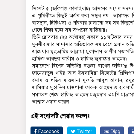
সিলেট-৫ (জকিগঞ্জ-কানাইঘাট) আসনের সংসদ সদস্য
এ পৃথিবীতে কিছুই অর্জন করা সম্ভব নয়। আমাদের শিক্ষা
বাসস্থান, চিকিৎসা ও পরিবার চালানো সহ সব কিছুতেই
গেলে শিক্ষা হচ্ছে সব সম্পদের হাতিয়ার।
তিনি রোববার (২৪ অক্টোবর) সকাল ১১ ঘটিকার সময়
মুনশীবাজার মাদ্রাসার অভিভাবক সমাবেশে প্রধান অত
জামেয়ার মুহতামিম আল্লামা মুক্বাদ্দাস আলীর সভা
হাফিজ আবদুল কারীম ও হাফিজ জুবায়ের আহমদ।
সমাবেশে বিশেষ অতিথির বক্তব্য রাখেন জকিগঞ্জ উ
জামেয়াতুল খাইর আল ইসলামিয়া সিলেটের প্রিন্সিপা
ইমাম ও খতিব মাওলানা মুফতি আবুল হাসান, রঘুরা
জামিয়ার মুহাদ্দিস মাওলানা ফারুক আহমদ ও ব্যবসায়
সমাবেশ শেষে হাফিজ আহমদ মজুমদার এমপি মাদ্রাসা 
আশ্বাস প্রদান করেন।
এই সংবাদটি শেয়ার করুনঃ
Facebook
Twitter
Digg