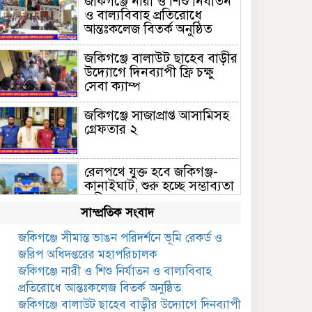
জকিগঞ্জে নারী ও শিশু নির্যাতন
ও বাল্যবিবাহ প্রতিরোধে
আন্তঃকলেজ বিতর্ক অনুষ্ঠিত
জকিগঞ্জে বালাউট ছাহেব বাড়ীর
উদ্যোগে দিনব্যাপী ফ্রি চক্ষু
সেবা ক্যাম্প
জকিগঞ্জে সাজাপ্রাপ্ত আসামিসহ
গ্রেফতার ২
রেলপথে যুক্ত হবে জকিগঞ্জ-
কানাইঘাট, শুরু হচ্ছে সম্ভাব্যতা
সমীক্ষা
সাম্প্রতিক সংবাদ
সাবেক এমপি হাফিজ আহমদ
জকিগঞ্জে সীমান্ত ভাঙন পরিদর্শনে ভূমি রেকর্ড ও
মজুমদার কি আত্মগোপনে?
জরিপ অধিদপ্তরের মহাপরিচালক
ভাইরাল ছবি ঘিরে আলোচনা!
জকিগঞ্জে নারী ও শিশু নির্যাতন ও বাল্যবিবাহ
ভাতা পেতে টাকা লাগে না,
প্রতিরোধে আন্তঃকলেজ বিতর্ক অনুষ্ঠিত
জকিগঞ্জে সমাজসেবা কর্মকর্তার
জকিগঞ্জে বালাউট ছাহেব বাড়ীর উদ্যোগে দিনব্যাপী