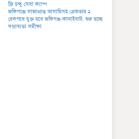
গুরুত্বপূর্ণ বার্তা
ফ্রি চক্ষু সেবা ক্যাম্প
জকিগঞ্জে সাজাপ্রাপ্ত আসামিসহ গ্রেফতার ২
জকিগঞ্জে সরকারি পাঁচ ভাতার
রেলপথে যুক্ত হবে জকিগঞ্জ-কানাইঘাট, শুরু হচ্ছে
আবেদন শুরু আজ
সম্ভাব্যতা সমীক্ষা
জকিগঞ্জে সুরমা নদীর
বালুমহালে মোবাইল কোর্ট
পরিচালনা করলেন ইউএনও:
সরেজমিনে অভিযোগের সত্যতা
েলেনি
জকিগঞ্জে ৪ হাজার পিস
ইয়াবাসহ একজন গ্রেপ্তার