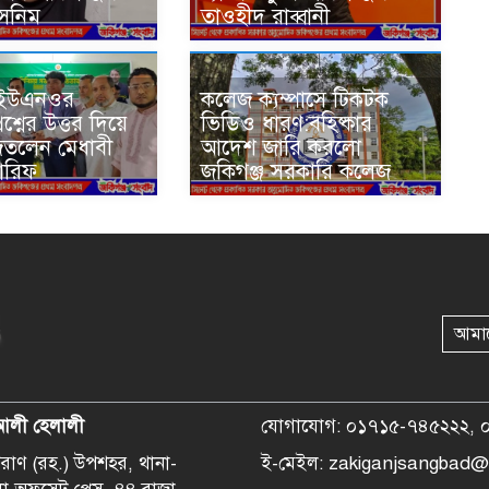
াসনিম
তাওহীদ রাব্বানী
ে ইউএনওর
কলেজ ক্যম্পাসে টিকটক
শ্নের উত্তর দিয়ে
ভিডিও ধারণ:বহিষ্কার
জিতলেন মেধাবী
আদেশ জারি করলো
 আরিফ
জকিগঞ্জ সরকারি কলেজ
আমা
আলী হেলালী
যোগাযোগ: ০১৭১৫-৭৪৫২২২, 
হপরাণ (রহ.) উপশহর, থানা-
ই-মেইল: zakiganjsangbad@