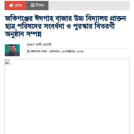
হোম
শিক্ষা
জকিগঞ্জের ঈদগাহ বাজার উচ্চ বিদ্যালয় প্রাক্তন
ছাত্র পরিষদের সংবর্ধনা ও পুরস্কার বিতরণী
অনুষ্ঠান সম্পন্ন
রহমত আলী হেলালী
প্রকাশের সময় : সোমবার, ১৩ অক্টোবর, ২০২৫