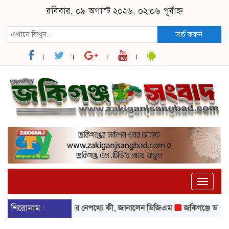
রবিবার, ০৯ অগাস্ট ২০২৬, ০২:০৬ পূর্বাহ্ন
সার্চ করুন
Toggle
naviga
ে বিদ্যুৎ আসা-যাওয়ার নেপথ্যে কী, জানালেন ডিজিএম
শিরোনাম :
জকিগঞ্জে ডাকাতির প্র