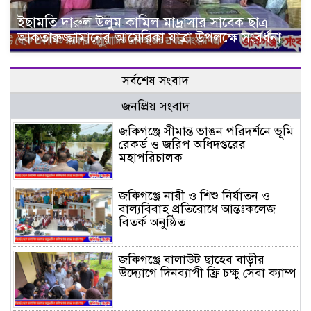
ইছামতি দারুল উলুম কামিল মাদ্রাসার সাবেক ছাত্র
আকতারুজ্জামানের আমেরিকা যাত্রা উপলক্ষে সংবর্ধনা
সর্বশেষ সংবাদ
জনপ্রিয় সংবাদ
জকিগঞ্জে সীমান্ত ভাঙন পরিদর্শনে ভূমি
রেকর্ড ও জরিপ অধিদপ্তরের
মহাপরিচালক
জকিগঞ্জে নারী ও শিশু নির্যাতন ও
বাল্যবিবাহ প্রতিরোধে আন্তঃকলেজ
বিতর্ক অনুষ্ঠিত
জকিগঞ্জে বালাউট ছাহেব বাড়ীর
উদ্যোগে দিনব্যাপী ফ্রি চক্ষু সেবা ক্যাম্প