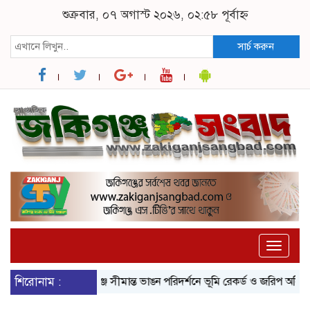
শুক্রবার, ০৭ অগাস্ট ২০২৬, ০২:৫৮ পূর্বাহ্ন
সার্চ করুন
Toggle
naviga
শিরোনাম :
জকিগঞ্জে সীমান্ত ভাঙন পরিদর্শনে ভূমি রেকর্ড ও জরিপ অধিদপ্তরে