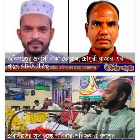
জকিগঞ্জের প্রবাসী ঐক্য ফোরাম, চৌধুরী বাজার-এর
নতুন কমিটি গঠিত
প্রবাসীদের সুখ হচ্ছে পরিবার-পরিজন ও দেশের