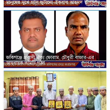
মানুষের মুখে হাসি ফুটানো–ইকবাল আহমদ তাপাদার
জকিগঞ্জে প্রবাসী ঐক্য ফোরাম, চৌধুরী বাজার-এর
আহবায়ক কমিটি গঠন