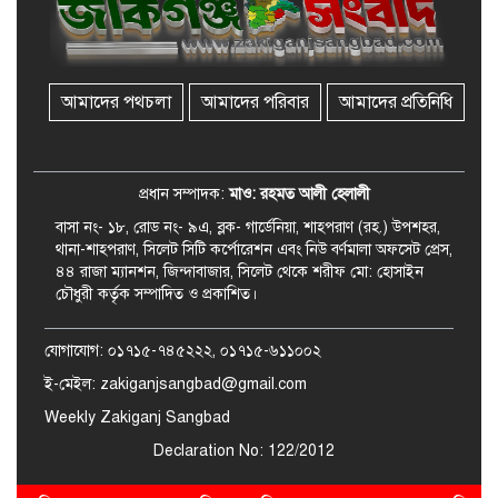
জকিগঞ্জে সুরমা নদীর বালুমহালে
মোবাইল কোর্ট পরিচালনা করলেন
ইউএনও: সরেজমিনে অভিযোগের
সত্যতা মেলেনি
আমাদের পথচলা
আমাদের পরিবার
আমাদের প্রতিনিধি
জকিগঞ্জে ৪ হাজার পিস ইয়াবাসহ
একজন গ্রেপ্তার
প্রধান সম্পাদক:
মাও: রহমত আলী হেলালী
বাসা নং- ১৮, রোড নং- ৯এ, ব্লক- গার্ডেনিয়া, শাহপরাণ (রহ.) উপশহর,
থানা-শাহপরাণ, সিলেট সিটি কর্পোরেশন এবং নিউ বর্ণমালা অফসেট প্রেস,
৪৪ রাজা ম্যানশন, জিন্দাবাজার, সিলেট থেকে শরীফ মো: হোসাইন
চৌধুরী কর্তৃক সম্পাদিত ও প্রকাশিত।
যোগাযোগ: ০১৭১৫-৭৪৫২২২, ০১৭১৫-৬১১০০২
ই-মেইল: zakiganjsangbad@gmail.com
Weekly Zakiganj Sangbad
Declaration No: 122/2012