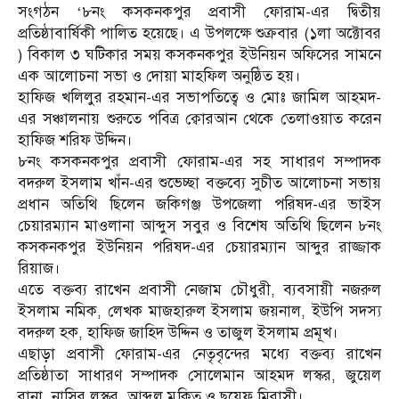
সংগঠন ‘৮নং কসকনকপুর প্রবাসী ফোরাম-এর দ্বিতীয়
প্রতিষ্ঠাবার্ষিকী পালিত হয়েছে। এ উপলক্ষে শুক্রবার (১লা অক্টোবর
) বিকাল ৩ ঘটিকার সময় কসকনকপুর ইউনিয়ন অফিসের সামনে
এক আলোচনা সভা ও দোয়া মাহফিল অনুষ্ঠিত হয়।
হাফিজ খলিলুর রহমান-এর সভাপতিত্বে ও মোঃ জামিল আহমদ-
এর সঞ্চালনায় শুরুতে পবিত্র ক্বোরআন থেকে তেলাওয়াত করেন
হাফিজ শরিফ উদ্দিন।
৮নং কসকনকপুর প্রবাসী ফোরাম-এর সহ সাধারণ সম্পাদক
বদরুল ইসলাম খাঁন-এর শুভেচ্ছা বক্তব্যে সুচীত আলোচনা সভায়
প্রধান অতিথি ছিলেন জকিগঞ্জ উপজেলা পরিষদ-এর ভাইস
চেয়ারম্যান মাওলানা আব্দুস সবুর ও বিশেষ অতিথি ছিলেন ৮নং
কসকনকপুর ইউনিয়ন পরিষদ-এর চেয়ারম্যান আব্দুর রাজ্জাক
রিয়াজ।
এতে বক্তব্য রাখেন প্রবাসী নেজাম চৌধুরী, ব্যবসায়ী নজরুল
ইসলাম নমিক, লেখক মাজহারুল ইসলাম জয়নাল, ইউপি সদস্য
বদরুল হক, হাফিজ জাহিদ উদ্দিন ও তাজুল ইসলাম প্রমূখ।
এছাড়া প্রবাসী ফোরাম-এর নেতৃবৃন্দের মধ্যে বক্তব্য রাখেন
প্রতিষ্ঠাতা সাধারণ সম্পাদক সোলেমান আহমদ লস্কর, জুয়েল
রানা, নাসির লস্কর, আব্দুল মুকিত ও ছয়েফ মিরাসী।