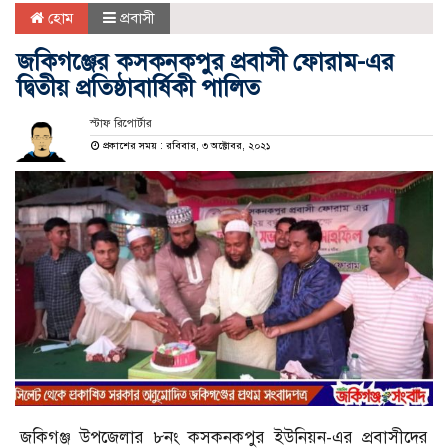
হোম
প্রবাসী
জকিগঞ্জের কসকনকপুর প্রবাসী ফোরাম-এর
দ্বিতীয় প্রতিষ্ঠাবার্ষিকী পালিত
স্টাফ রিপোর্টার
প্রকাশের সময় : রবিবার, ৩ অক্টোবর, ২০২১
জকিগঞ্জ উপজেলার ৮নং কসকনকপুর ইউনিয়ন-এর প্রবাসীদের