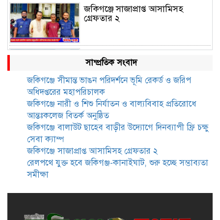
জকিগঞ্জে সাজাপ্রাপ্ত আসামিসহ
গ্রেফতার ২
রেলপথে যুক্ত হবে জকিগঞ্জ-কানাইঘাট,
সাম্প্রতিক সংবাদ
শুরু হচ্ছে সম্ভাব্যতা সমীক্ষা
জকিগঞ্জে সীমান্ত ভাঙন পরিদর্শনে ভূমি রেকর্ড ও জরিপ
অধিদপ্তরের মহাপরিচালক
সাবেক এমপি হাফিজ আহমদ
জকিগঞ্জে নারী ও শিশু নির্যাতন ও বাল্যবিবাহ প্রতিরোধে
মজুমদার কি আত্মগোপনে? ভাইরাল
আন্তঃকলেজ বিতর্ক অনুষ্ঠিত
ছবি ঘিরে আলোচনা!
জকিগঞ্জে বালাউট ছাহেব বাড়ীর উদ্যোগে দিনব্যাপী ফ্রি চক্ষু
সেবা ক্যাম্প
ভাতা পেতে টাকা লাগে না, জকিগঞ্জে
জকিগঞ্জে সাজাপ্রাপ্ত আসামিসহ গ্রেফতার ২
সমাজসেবা কর্মকর্তার গুরুত্বপূর্ণ বার্তা
রেলপথে যুক্ত হবে জকিগঞ্জ-কানাইঘাট, শুরু হচ্ছে সম্ভাব্যতা
সমীক্ষা
জকিগঞ্জে সরকারি পাঁচ ভাতার আবেদন
শুরু আজ