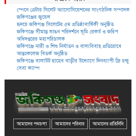
স্পেনে গ্রেটার সিলেট অ্যাসোসিয়েশনের সাংগঠনিক সম্পাদক
জকিগঞ্জের জুয়েল
জকিগঞ্জে সাজাপ্রাপ্ত আসামিসহ
হৃদয়ে জকিগঞ্জ সিলেটের ৫ম প্রতিষ্ঠাবার্ষিকী অনুষ্ঠিত
গ্রেফতার ২
জকিগঞ্জে সীমান্ত ভাঙন পরিদর্শনে ভূমি রেকর্ড ও জরিপ
অধিদপ্তরের মহাপরিচালক
জকিগঞ্জে নারী ও শিশু নির্যাতন ও বাল্যবিবাহ প্রতিরোধে
রেলপথে যুক্ত হবে জকিগঞ্জ-কানাইঘাট,
আন্তঃকলেজ বিতর্ক অনুষ্ঠিত
শুরু হচ্ছে সম্ভাব্যতা সমীক্ষা
জকিগঞ্জে বালাউট ছাহেব বাড়ীর উদ্যোগে দিনব্যাপী ফ্রি চক্ষু
সেবা ক্যাম্প
সাবেক এমপি হাফিজ আহমদ
মজুমদার কি আত্মগোপনে? ভাইরাল
ছবি ঘিরে আলোচনা!
ভাতা পেতে টাকা লাগে না, জকিগঞ্জে
সমাজসেবা কর্মকর্তার গুরুত্বপূর্ণ বার্তা
আমাদের পথচলা
আমাদের পরিবার
আমাদের প্রতিনিধি
জকিগঞ্জে সরকারি পাঁচ ভাতার আবেদন