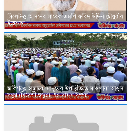
সিলেট-৫ আসনের সাবেক এমপি ফরিদ উদ্দিন চৌধুরীর
ইন্তেকাল
জকিগঞ্জে হাজারো মানুষের উপস্থিতিতে মাওলানা আব্দুস
সবুর (বিদেশী হুজুর)-এর দাফন সম্পন্ন