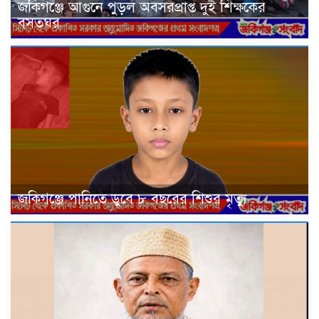
জকিগঞ্জে আগুনে পুড়ল অবসরপ্রাপ্ত দুই শিক্ষকের
বসতঘর
জকিগঞ্জে পানিতে ডুবে ৮ বছরের শিশুর মৃত্যু