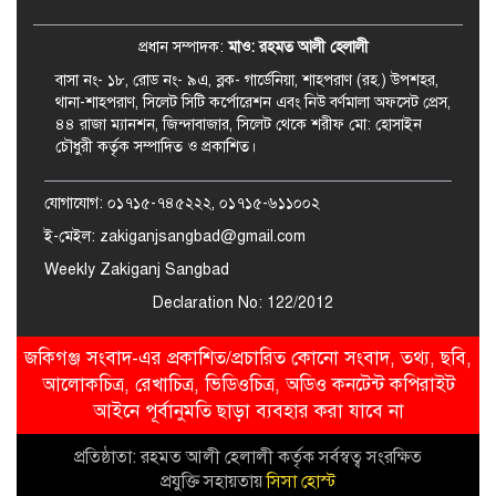
শুরু আজ
প্রধান সম্পাদক:
মাও: রহমত আলী হেলালী
বাসা নং- ১৮, রোড নং- ৯এ, ব্লক- গার্ডেনিয়া, শাহপরাণ (রহ.) উপশহর,
থানা-শাহপরাণ, সিলেট সিটি কর্পোরেশন এবং নিউ বর্ণমালা অফসেট প্রেস,
৪৪ রাজা ম্যানশন, জিন্দাবাজার, সিলেট থেকে শরীফ মো: হোসাইন
চৌধুরী কর্তৃক সম্পাদিত ও প্রকাশিত।
যোগাযোগ: ০১৭১৫-৭৪৫২২২, ০১৭১৫-৬১১০০২
ই-মেইল: zakiganjsangbad@gmail.com
Weekly Zakiganj Sangbad
Declaration No: 122/2012
জকিগঞ্জ সংবাদ-এর প্রকাশিত/প্রচারিত কোনো সংবাদ, তথ্য, ছবি,
আলোকচিত্র, রেখাচিত্র, ভিডিওচিত্র, অডিও কনটেন্ট কপিরাইট
আইনে পূর্বানুমতি ছাড়া ব্যবহার করা যাবে না
প্রতিষ্ঠাতা: রহমত আলী হেলালী কর্তৃক সর্বস্বত্ব সংরক্ষিত
প্রযুক্তি সহায়তায়
সিসা হোস্ট