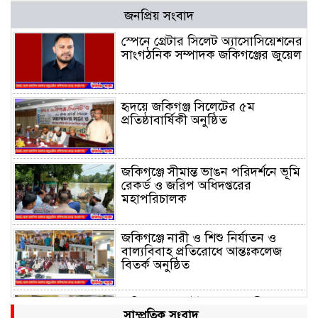
জনপ্রিয় সংবাদ
স্পেনে গ্রেটার সিলেট অ্যাসোসিয়েশনের
সাংগঠনিক সম্পাদক জকিগঞ্জের জুয়েল
হৃদয়ে জকিগঞ্জ সিলেটের ৫ম
প্রতিষ্ঠাবার্ষিকী অনুষ্ঠিত
জকিগঞ্জে সীমান্ত ভাঙন পরিদর্শনে ভূমি
রেকর্ড ও জরিপ অধিদপ্তরের
মহাপরিচালক
জকিগঞ্জে নারী ও শিশু নির্যাতন ও
বাল্যবিবাহ প্রতিরোধে আন্তঃকলেজ
বিতর্ক অনুষ্ঠিত
জকিগঞ্জে বালাউট ছাহেব বাড়ীর
সাম্প্রতিক সংবাদ
উদ্যোগে দিনব্যাপী ফ্রি চক্ষু সেবা ক্যাম্প