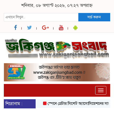
শনিবার, ০৮ অগাস্ট ২০২৬, ০৭:২৭ অপরাহ্ন
সার্চ করুন
Toggle
naviga
শিরোনাম :
স্পেনে গ্রেটার সিলেট অ্যাসোসিয়েশনের সাংগঠনিক