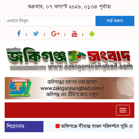
শুক্রবার, ০৭ অগাস্ট ২০২৬, ০১:০৪ পূর্বাহ্ন
সার্চ করুন
Toggle
naviga
শিরোনাম :
জকিগঞ্জে সীমান্ত ভাঙন পরিদর্শনে ভূমি রেকর্ড 