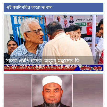
এই ক্যাটাগরির আরো সংবাদ
সাবেক এমপি হাফিজ আহমদ মজুমদার কি
আত্মগোপনে? ভাইরাল ছবি ঘিরে আলোচনা!