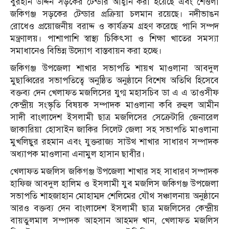
বুরহান উদ্দিন সড়কের টেন্ডার আহ্বান করা হয়েছে এবং শেওলা
জকিগঞ্জ সড়কের টেন্ডার প্রক্রিয়া চলমান রয়েছে। নদীভাঙন
রোধেও প্রয়োজনীয় বরাদ্দ ও কার্যক্রম গ্রহণ করেছে পানি সম্পদ
মন্ত্রণালয়। পাশাপাশি স্বাস্থ্য চিকিৎসা ও শিক্ষা খাতের সমস্যা
সমাধানেও বিভিন্ন উদ্যোগ বাস্তবায়ন করা হচ্ছে।
জকিগঞ্জ উপজেলা শাখার সভাপতি শায়খ মাওলানা আবদুল
মুছাব্বিরের সভাপতিত্বে অনুষ্ঠিত অনুষ্ঠানে বিশেষ অতিথি হিসেবে
বক্তব্য দেন খেলাফত মজলিসের যুগ্ম মহাসচিব ডা এ এ তাওসীফ
কেন্দ্রীয় সংস্কৃতি বিষয়ক সম্পাদক মাওলানা কবি রুহুল আমীন
সাদী বাংলাদেশ ইসলামী ছাত্র মজলিসের সেক্রেটারি জেনারেল
জাকারিয়া হোসাইন জাকির সিলেট জেলা সহ সভাপতি মাওলানা
মুখলিছুর রহমান এবং যুক্তরাজ্য সাউথ শাখার সাধারণ সম্পাদক
অধ্যাপক মাওলানা এনামুল হাসান ছাবীর।
খেলাফত মজলিস জকিগঞ্জ উপজেলা শাখার সহ সাধারণ সম্পাদক
হাফিজ আবদুল হালিম ও ইসলামী যুব মজলিস জকিগঞ্জ উপজেলা
সভাপতি শাহজাহান মোহাম্মদ শেলিমের যৌথ সঞ্চালনায় অনুষ্ঠানে
আরও বক্তব্য দেন বাংলাদেশ ইসলামী ছাত্র মজলিসের কেন্দ্রীয়
বায়তুলমাল সম্পাদক আহসান আহমদ খান, খেলাফত মজলিস