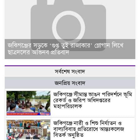
জকিগঞ্জের সড়কে ‘গুপ্ত তুই রাজাকার’ স্লোগান লিখে
ছাত্রদলের অভিনব প্রতিবাদ
সর্বশেষ সংবাদ
জনপ্রিয় সংবাদ
জকিগঞ্জে সীমান্ত ভাঙন পরিদর্শনে ভূমি
রেকর্ড ও জরিপ অধিদপ্তরের
মহাপরিচালক
জকিগঞ্জে নারী ও শিশু নির্যাতন ও
বাল্যবিবাহ প্রতিরোধে আন্তঃকলেজ
বিতর্ক অনুষ্ঠিত