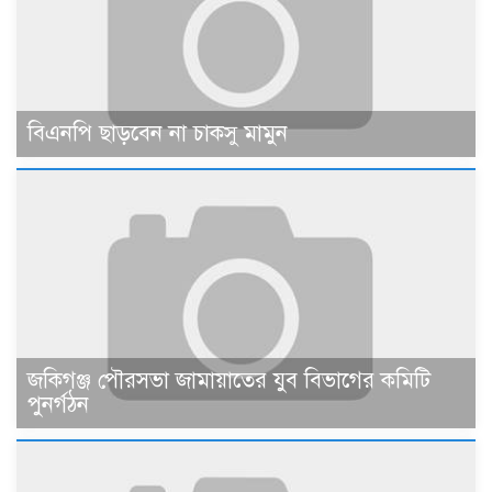
বিএনপি ছাড়বেন না চাকসু মামুন
জকিগঞ্জ পৌরসভা জামায়াতের যুব বিভাগের কমিটি
পুনর্গঠন