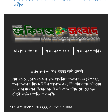
সমীক্ষা
জকিগঞ্জে সরকারি পাঁচ ভাতার আবেদন
শুরু আজ
জকিগঞ্জে সুরমা নদীর বালুমহালে
মোবাইল কোর্ট পরিচালনা করলেন
ইউএনও: সরেজমিনে অভিযোগের
সত্যতা মেলেনি
আমাদের পথচলা
আমাদের পরিবার
আমাদের প্রতিনিধি
জকিগঞ্জে ৪ হাজার পিস ইয়াবাসহ
একজন গ্রেপ্তার
প্রধান সম্পাদক:
মাও: রহমত আলী হেলালী
বাসা নং- ১৮, রোড নং- ৯এ, ব্লক- গার্ডেনিয়া, শাহপরাণ (রহ.) উপশহর,
থানা-শাহপরাণ, সিলেট সিটি কর্পোরেশন এবং নিউ বর্ণমালা অফসেট প্রেস,
৪৪ রাজা ম্যানশন, জিন্দাবাজার, সিলেট থেকে শরীফ মো: হোসাইন
চৌধুরী কর্তৃক সম্পাদিত ও প্রকাশিত।
যোগাযোগ: ০১৭১৫-৭৪৫২২২, ০১৭১৫-৬১১০০২