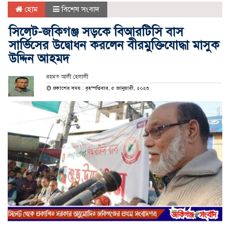
হোম
বিশেষ সংবাদ
সিলেট-জকিগঞ্জ সড়কে বিআরটিসি বাস
সার্ভিসের উদ্বোধন করলেন বীরমুক্তিযোদ্ধা মাসুক
উদ্দিন আহমদ
রহমত আলী হেলালী
প্রকাশের সময় : বৃহস্পতিবার, ৫ জানুয়ারী, ২০২৩