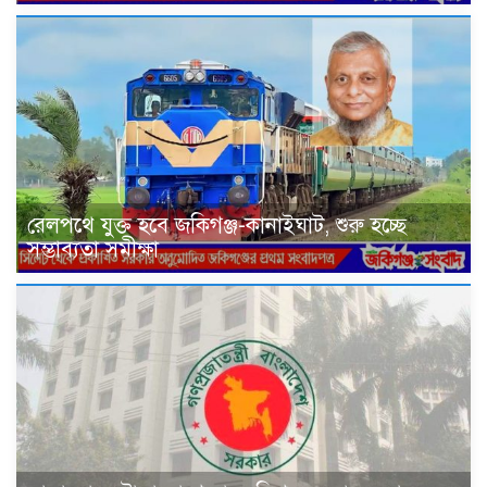
রেলপথে যুক্ত হবে জকিগঞ্জ-কানাইঘাট, শুরু হচ্ছে
সম্ভাব্যতা সমীক্ষা