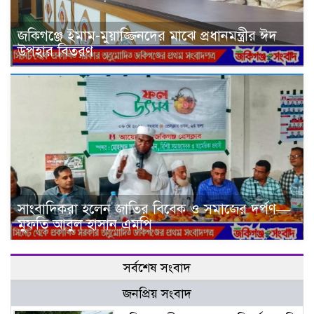
জকিগঞ্জে ইমাম-মুয়াজ্জিনদের মাঝে প্রধানমন্ত্রীর ঈদ
উপহার বিতরণ
সাংবাদিকরা হলেন জাতির বিবেক ও সমাজের দর্পণ—
মুফতি আবুল হাসান এমপি
সর্বশেষ সংবাদ
জনপ্রিয় সংবাদ