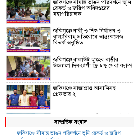
জকিগঞ্জে সীমান্ত ভাঙন পরিদর্শনে ভূমি
রেকর্ড ও জরিপ অধিদপ্তরের
মহাপরিচালক
জকিগঞ্জে নারী ও শিশু নির্যাতন ও
বাল্যবিবাহ প্রতিরোধে আন্তঃকলেজ
বিতর্ক অনুষ্ঠিত
জকিগঞ্জে বালাউট ছাহেব বাড়ীর
উদ্যোগে দিনব্যাপী ফ্রি চক্ষু সেবা ক্যাম্প
জকিগঞ্জে সাজাপ্রাপ্ত আসামিসহ
গ্রেফতার ২
রেলপথে যুক্ত হবে জকিগঞ্জ-কানাইঘাট,
সাম্প্রতিক সংবাদ
শুরু হচ্ছে সম্ভাব্যতা সমীক্ষা
জকিগঞ্জে সীমান্ত ভাঙন পরিদর্শনে ভূমি রেকর্ড ও জরিপ