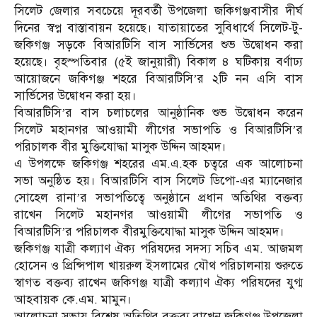
সিলেট জেলার সবচেয়ে দূরবর্তী উপজেলা জকিগঞ্জবাসীর দীর্ঘ
দিনের স্বপ্ন বাস্তাবায়ন হয়েছে। যাতায়াতের সুবিধার্থে সিলেট-টু-
জকিগঞ্জ সড়কে বিআরটিসি বাস সার্ভিসের শুভ উদ্বোধন করা
হয়েছে। বৃহস্পতিবার (৫ই জানুয়ারী) বিকাল ৪ ঘটিকায় বর্ণাঢ্য
আয়োজনে জকিগঞ্জ শহরে বিআরটিসি’র ২টি নন এসি বাস
সার্ভিসের উদ্বোধন করা হয়।
বিআরটিসি’র বাস চলাচলের আনুষ্ঠানিক শুভ উদ্বোধন করেন
সিলেট মহানগর আওয়ামী লীগের সভাপতি ও বিআরটিসি’র
পরিচালক বীর মুক্তিযোদ্ধা মাসুক উদ্দিন আহমদ।
এ উপলক্ষে জকিগঞ্জ শহরের এম.এ.হক চত্বরে এক আলোচনা
সভা অনুষ্ঠিত হয়। বিআরটিসি বাস সিলেট ডিপো-এর ম্যানেজার
সোহেল রানা’র সভাপতিত্বে অনুষ্ঠানে প্রধান অতিথির বক্তব্য
রাখেন সিলেট মহানগর আওয়ামী লীগের সভাপতি ও
বিআরটিসি’র পরিচালক বীরমুক্তিযোদ্ধা মাসুক উদ্দিন আহমদ।
জকিগঞ্জ যাত্রী কল্যাণ ঐক্য পরিষদের সদস্য সচিব এম. আজমল
হোসেন ও প্রিন্সিপাল খায়রুল ইসলামের যৌথ পরিচালনায় শুরুতে
স্বাগত বক্তব্য রাখেন জকিগঞ্জ যাত্রী কল্যাণ ঐক্য পরিষদের যুগ্ম
আহবায়ক কে.এম. মামুন।
আলোচনা সভায় বিশেষ অতিথির বক্তব্য রাখেন জকিগঞ্জ উপজেলা