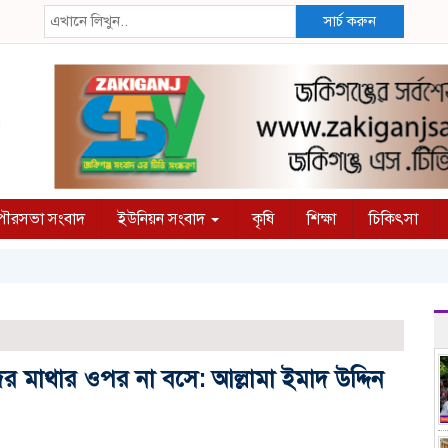
সার্চ করুন
ৌরসভা সংবাদ
ইউনিয়ন সংবাদ
কৃষি
শিক্ষা
চিকিৎসা
দের মাথার ওপর না বসে: আল্লামা ইমাদ উদ্দিন