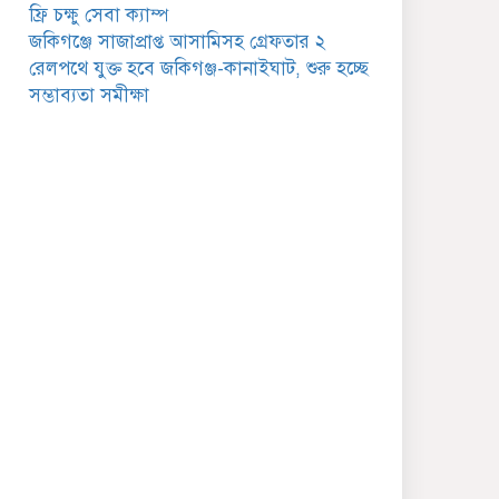
গুরুত্বপূর্ণ বার্তা
ফ্রি চক্ষু সেবা ক্যাম্প
জকিগঞ্জে সাজাপ্রাপ্ত আসামিসহ গ্রেফতার ২
জকিগঞ্জে সরকারি পাঁচ ভাতার
রেলপথে যুক্ত হবে জকিগঞ্জ-কানাইঘাট, শুরু হচ্ছে
আবেদন শুরু আজ
সম্ভাব্যতা সমীক্ষা
জকিগঞ্জে সুরমা নদীর
বালুমহালে মোবাইল কোর্ট
পরিচালনা করলেন ইউএনও:
সরেজমিনে অভিযোগের সত্যতা
েলেনি
জকিগঞ্জে ৪ হাজার পিস
ইয়াবাসহ একজন গ্রেপ্তার