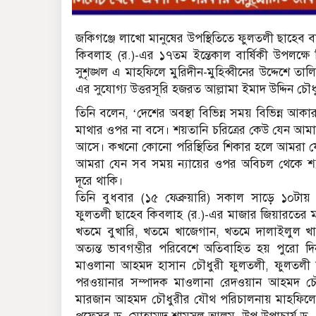
জকিগঞ্জে লাখো মানুষের উপস্থিতিতে ফুলতলী ছাহেব ব
কিবলাহ (র.)-এর ১৭তম ইন্তেকাল বার্ষিকী উপলক্
সুশৃঙ্খল এ মাহফিলে মুরিদীন-মুহিব্বীনের উদ্দেশে 
এর সুযোগ্য উত্তরসূরি হজরত আল্লামা ইমাদ উদ্দিন চ
তিনি বলেন, ‘দেশের অবস্থা বিভিন্ন সময় বিভিন্ন 
মাথার ওপর না বসে। শয়তানি চরিত্রের কেউ যেন আমাদের
আসে। কখনো কোনো পরিস্থিতির শিকার হলে আমরা যে
আমরা যেন সব সময় ন্যায়ের ওপর অবিচল থেকে শ্যামল
দূরে থাকি।
তিনি বুধবার (১৫ ফেব্রুয়ারি) সকাল সাড়ে ১০টায় হ
ফুলতলী ছাহেব কিবলাহ (র.)-এর মাজার জিয়ারতের ম
খতমে বুখারি, খতমে খাজেগান, খতমে দালাইলুল খা
অত্যন্ত ভাবগম্ভীর পরিবেশে অতিবাহিত হয় পুরো দ
মাওলানা আহমদ হাসান চৌধুরী ফুলতলী, ফুলতলী কাম
পরওয়ানার সম্পাদক মাওলানা রেদওয়ান আহমদ চৌধুর
মারজান আহমদ চৌধুরীর যৌথ পরিচালনায় মাহফিলে বি