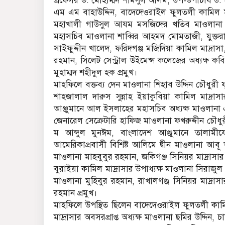
প্রফেসর ড. মোহাম্মদ শামসুল আলম, উপ-উপাচার্য ড
এম এম বাহাউদ্দিন, বাদেদেওরাইল ফুলতলী কামিল মাদ্
মহাখালী গাউসুল আযম মসজিদের খতিব মাওলানা ক
মহাসচিব মাওলানা শাব্বির আহমদ মোমতাজী, যুক্তরাজ্
সাইফুদ্দীন খালেদ, ফরিদগঞ্জ মজিদিয়া কামিল মাদ্রাসা
রহমান, সিলেট সেন্ট্রাল উইমেন্স কলেজের অধ্যক্ষ কব
মুহাম্মদ শহীদুল হক প্রমুখ।
মাহফিলে বক্তব্য দেন মাওলানা শিহাব উদ্দিন চৌধুরী
শাহজালাল দারুস সুন্নাহ ইয়াকুবিয়া কামিল মাদ্রাসা
আঞ্জুমানে আল ইসলাহের মহাসচিব অধ্যক্ষ মাওলান
জেনারেল সেক্রেটারি হাফিজ মাওলানা ফখরুদ্দীন চৌধু
ম আব্দুল মুনঈম, বাংলাদেশ আঞ্জুমানে তালামীয
আমেরিকাপ্রবাসী বিশিষ্ট আলিমে দ্বীন মাওলানা আবূ আ
মাওলানা মাহবুবুর রহমান, জকিগঞ্জ সিনিয়র মাদ্রা
বুরাইয়া কামিল মাদ্রাসার উপাধ্যক্ষ মাওলানা সিরাজু
মাওলানা মুহিবুর রহমান, রাখালগঞ্জ সিনিয়র মাদ্রাস
রহমান প্রমুখ।
মাহফিলে উপস্থিত ছিলেন বাদেদেওরাইল ফুলতলী কামিল
মাদ্রাসার অবসরপ্রাপ্ত অধ্যক্ষ মাওলানা ছমির উদ্দিন, চ