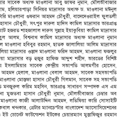
াসার সাবেক অধ্যক্ষ মাওলানা আবু জাফর নুমান, মৌলভীবাজার
াম, হলিয়ারপাড়া সিনিয়র মাদ্রাসার অধ্যক্ষ ড. মাওলানা মঈনুল
েটারি মাওলানা গুফরান আহমদ চৌধুরী, বাদেদেওরাইল ফুলতলী
াসান চৌধুরী, সৎপুর দারুল হাদিস কামিল মাদ্রাসার ভারপ্রাপ্ত
 হজরত শাহজালাল দারুস সুন্নাহ ইয়াকুবিয়া কামিল মাদ্রাসার
ুতবুল আলম, বিশ্বনাথ কামিল মাদ্রাসার অধ্যক্ষ মাওলানা নুমান
িপাল মাওলানা হবিবুর রহমান, ছাতক জালালিয়া আলিম মাদ্রাসার
ত আলিয়া মাদ্রাসার ওস্তাদ মাওলানা ফরিদ আহমদ, মাওলানা ফজলুর
য়া মাদ্রাসার বড় হুজুর হাফিজ আব্দুশ শহীদ, ভারতের বিশিষ্ট
ে ইসলামিয়ার সাবেক কেন্দ্রীয় সভাপতি আলমগীর হোসেন,
জীর আহমদ হেলাল, মাওলানা বেলাল আহমদ, সাবেক সহসভাপতি
াওলানা মোস্তফা হাসান চৌধুরী গিলমান, সাবেক সহ সভাপতি
তি মনজুরুল করিম মহসিন, ভারপ্রাপ্ত সাধারণ সম্পাদক এস এম
া মুজতবা হাসান চৌধুরী নুমান, মৌলভীবাজার চেম্বার অব
 মাওলানা কাজী আলাউদ্দিন আহমদ, লতিফিয়া কারি সোসাইটি
াল খন্দকার, গ্রেটার ম্যানচেস্টার বাংলাদেশ অ্যাসোসিয়েশনের
উ ডোনেট ফাউন্ডেশন ইউকের চেয়ারম্যান মুস্তাফিজুর রহমান