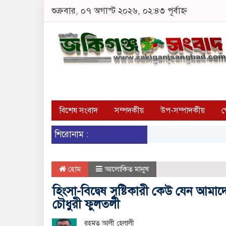
শুক্রবার, ০৭ অগাস্ট ২০২৬, ০২:৪৩ পূর্বাহ্ন
বিশেষ সংবাদ
সম্পদকীয়
উপ-সম্পাদকীয়
প
শিরোনাম :
হোম
আলোকিত মানুষ
হিংসা-বিদ্বেষ সৃষ্টিকারী কেউ যেন আমা
চৌধুরী ফুলতলী
রহমত আলী হেলালী