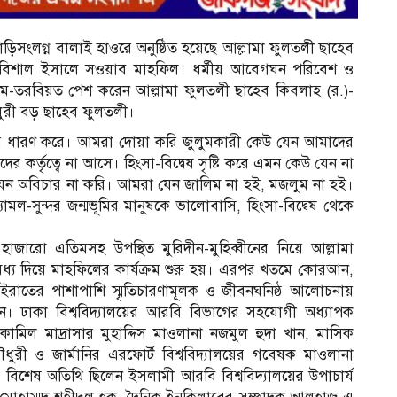
াড়িসংলগ্ন বালাই হাওরে অনুষ্ঠিত হয়েছে আল্লামা ফুলতলী ছাহেব
ষে বিশাল ইসালে সওয়াব মাহফিল। ধর্মীয় আবেগঘন পরিবেশ ও
তালিম-তরবিয়ত পেশ করেন আল্লামা ফুলতলী ছাহেব কিবলাহ (র.)-
ৌধুরী বড় ছাহেব ফুলতলী।
আকার ধারণ করে। আমরা দোয়া করি জুলুমকারী কেউ যেন আমাদের
 কর্তৃত্বে না আসে। হিংসা-বিদ্বেষ সৃষ্টি করে এমন কেউ যেন না
ম
ন অবিচার না করি। আমরা যেন জালিম না হই, মজলুম না হই।
-সুন্দর জন্মভূমির মানুষকে ভালোবাসি, হিংসা-বিদ্বেষ থেকে
াজারো এতিমসহ উপস্থিত মুরিদীন-মুহিব্বীনের নিয়ে আল্লামা
ধ্য দিয়ে মাহফিলের কার্যক্রম শুরু হয়। এরপর খতমে কোরআন,
ইরাতের পাশাপাশি স্মৃতিচারণামূলক ও জীবনঘনিষ্ঠ আলোচনায়
িন। ঢাকা বিশ্ববিদ্যালয়ের আরবি বিভাগের সহযোগী অধ্যাপক
িল মাদ্রাসার মুহাদ্দিস মাওলানা নজমুল হুদা খান, মাসিক
ী ও জার্মানির এরফোর্ট বিশ্ববিদ্যালয়ের গবেষক মাওলানা
শেষ অতিথি ছিলেন ইসলামী আরবি বিশ্ববিদ্যালয়ের উপাচার্য