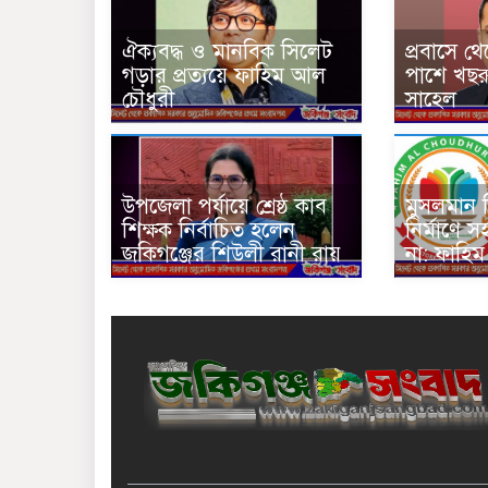
ঐক্যবদ্ধ ও মানবিক সিলেট
প্রবাসে থ
গড়ার প্রত্যয়ে ফাহিম আল
পাশে খছর
চৌধুরী
সাহেল
উপজেলা পর্যায়ে শ্রেষ্ঠ কাব
মুসলমান হ
শিক্ষক নির্বাচিত হলেন
নির্মাণে 
জকিগঞ্জের শিউলী রানী রায়
না: ফাহি