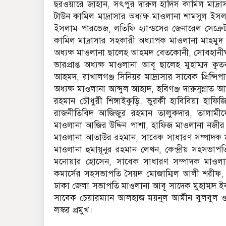
ছরওয়ারে জাহান, সৎপুর দারুল হাদিস কামিল মাদ্র
টাউন কামিল মাদ্রাসার অধ্যক্ষ মাওলানা শামসুল ইসল
ইসলাম পারভেজ, লতিফি হ্যান্ডসের জেনারেল সেক্র
কামিল মাদ্রাসার সহকারী অধ্যাপক মাওলানা মাহমুদ হ
অধ্যক্ষ মাওলানা ছালেহ আহমদ বেতকোনী, সোবহানীঘাট
ভারপ্রাপ্ত অধ্যক্ষ মাওলানা আবূ ছালেহ মুহাম্মদ ক
আহমদ, রাখালগঞ্জ সিনিয়র মাদ্রাসার সাবেক প্রিন্স
অধ্যক্ষ মাওলানা আব্দুল আহাদ, হবিগঞ্জ দারুসুন্না
রহমান চৌধুরী শিঙ্গাইকুড়ি, ভুরকী হাবিবিয়া হাফিজি
রাজনীতিবিদ আজিজুর রহমান তালুকদার, তালামীয
মাওলানা আজির উদ্দিন পাশা, হাফিজ মাওলানা ন
মাওলানা আতাউর রহমান, সাবেক সাধারণ সম্পাদক ম
মাওলানা হুমায়ূনুর রহমান লেখন, কেন্দ্রীয় সহসভাপ
মনোয়ার হোসেন, সাবেক সাধারণ সম্পাদক মাওলান
কমার্সের সহসভাপতি সৈয়দ মোজাম্মিল আলী শরীফ,
ঢাকা জেলা সভাপতি মাওলানা আবূ সাদেক মুহাম্মদ ইকব
সাবেক চেয়ারম্যান আলহাজ ময়নুল আমীন বুলবুল ও ই
লস্কর প্রমুখ।