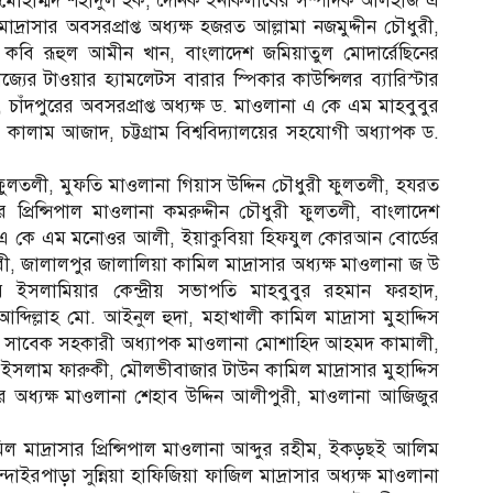
. মোহাম্মদ শহীদুল হক, দৈনিক ইনকিলাবের সম্পাদক আলহাজ এ
রাসার অবসরপ্রাপ্ত অধ্যক্ষ হজরত আল্লামা নজমুদ্দীন চৌধুরী,
বি রূহুল আমীন খান, বাংলাদেশ জমিয়াতুল মোদার্রেছিনের
যের টাওয়ার হ্যামলেটস বারার স্পিকার কাউন্সিলর ব্যারিস্টার
, চাঁদপুরের অবসরপ্রাপ্ত অধ্যক্ষ ড. মাওলানা এ কে এম মাহবুবুর
ি কালাম আজাদ, চট্টগ্রাম বিশ্ববিদ্যালয়ের সহযোগী অধ্যাপক ড.
 ফুলতলী, মুফতি মাওলানা গিয়াস উদ্দিন চৌধুরী ফুলতলী, হযরত
র প্রিন্সিপাল মাওলানা কমরুদ্দীন চৌধুরী ফুলতলী, বাংলাদেশ
া এ কে এম মনোওর আলী, ইয়াকুবিয়া হিফযুল কোরআন বোর্ডের
রী, জালালপুর জালালিয়া কামিল মাদ্রাসার অধ্যক্ষ মাওলানা জ উ
ে ইসলামিয়ার কেন্দ্রীয় সভাপতি মাহবুবুর রহমান ফরহাদ,
ব্দিল্লাহ মো. আইনুল হুদা, মহাখালী কামিল মাদ্রাসা মুহাদ্দিস
সার সাবেক সহকারী অধ্যাপক মাওলানা মোশাহিদ আহমদ কামালী,
ল ইসলাম ফারুকী, মৌলভীবাজার টাউন কামিল মাদ্রাসার মুহাদ্দিস
ার অধ্যক্ষ মাওলানা শেহাব উদ্দিন আলীপুরী, মাওলানা আজিজুর
 মাদ্রাসার প্রিন্সিপাল মাওলানা আব্দুর রহীম, ইকড়ছই আলিম
ান্দাইরপাড়া সুন্নিয়া হাফিজিয়া ফাজিল মাদ্রাসার অধ্যক্ষ মাওলানা