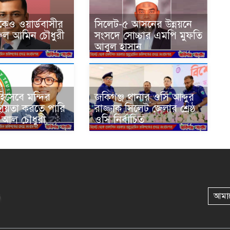
েকেও ওয়ার্ডবাসীর
সিলেট-৫ আসনের উন্নয়নে
ুল আমিন চৌধুরী
সংসদে সোচ্চার এমপি মুফতি
আবুল হাসান
িসেবে মন্দির
জকিগঞ্জ থানার ওসি আব্দুর
সহায়তা করতে পারি
রাজ্জাক সিলেট জেলার শ্রেষ্ঠ
ম আল চৌধুরী
ওসি নির্বাচিত
আমা