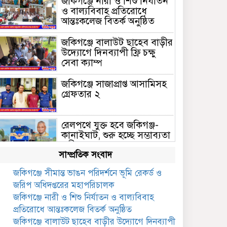
জকিগঞ্জে নারী ও শিশু নির্যাতন
ও বাল্যবিবাহ প্রতিরোধে
আন্তঃকলেজ বিতর্ক অনুষ্ঠিত
জকিগঞ্জে বালাউট ছাহেব বাড়ীর
উদ্যোগে দিনব্যাপী ফ্রি চক্ষু
সেবা ক্যাম্প
জকিগঞ্জে সাজাপ্রাপ্ত আসামিসহ
গ্রেফতার ২
রেলপথে যুক্ত হবে জকিগঞ্জ-
কানাইঘাট, শুরু হচ্ছে সম্ভাব্যতা
সমীক্ষা
সাম্প্রতিক সংবাদ
সাবেক এমপি হাফিজ আহমদ
জকিগঞ্জে সীমান্ত ভাঙন পরিদর্শনে ভূমি রেকর্ড ও
মজুমদার কি আত্মগোপনে?
জরিপ অধিদপ্তরের মহাপরিচালক
ভাইরাল ছবি ঘিরে আলোচনা!
জকিগঞ্জে নারী ও শিশু নির্যাতন ও বাল্যবিবাহ
ভাতা পেতে টাকা লাগে না,
প্রতিরোধে আন্তঃকলেজ বিতর্ক অনুষ্ঠিত
জকিগঞ্জে সমাজসেবা কর্মকর্তার
জকিগঞ্জে বালাউট ছাহেব বাড়ীর উদ্যোগে দিনব্যাপী