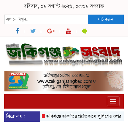
রবিবার, ০৯ অগাস্ট ২০২৬, ০৫:৩৯ অপরাহ্ন
সার্চ করুন
Toggle
naviga
ী, জানালেন ডিজিএম
শিরোনাম :
জকিগঞ্জে ডাকাতির প্রস্তুতিকালে পুলিশের ওপর হামলা, গ্রে