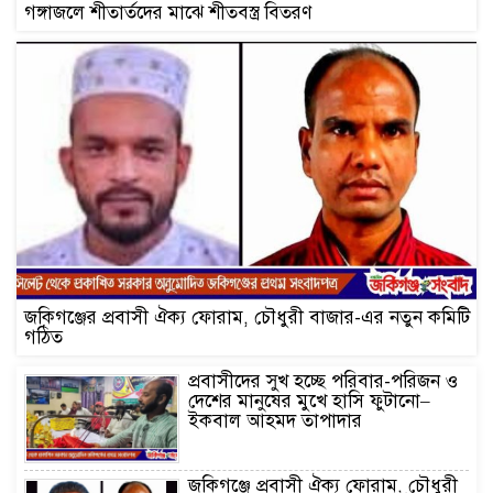
গঙ্গাজলে শীতার্তদের মাঝে শীতবস্ত্র বিতরণ
জকিগঞ্জের প্রবাসী ঐক্য ফোরাম, চৌধুরী বাজার-এর নতুন কমিটি
গঠিত
প্রবাসীদের সুখ হচ্ছে পরিবার-পরিজন ও
দেশের মানুষের মুখে হাসি ফুটানো–
ইকবাল আহমদ তাপাদার
জকিগঞ্জে প্রবাসী ঐক্য ফোরাম, চৌধুরী