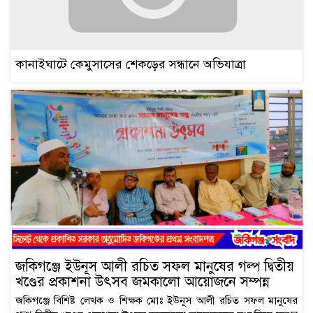
কানাইঘাটে কেমুসাসের শেকড়ের সন্ধানে অভিযাত্রা
জকিগঞ্জে ইউনূস আলী রচিত সফল মানুষের গল্প দ্বিতীয়
খণ্ডের প্রকাশনা উৎসব জমকালো আয়োজনে সম্পন্ন
জকিগঞ্জে বিশিষ্ট লেখক ও শিক্ষক মোঃ ইউনূস আলী রচিত সফল মানুষের