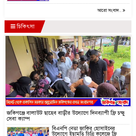
আরো সংবাদ..
চিকিৎসা
জকিগঞ্জে বালাউট ছাহেব বাড়ীর উদ্যোগে দিনব্যাপী ফ্রি চক্ষু
সেবা ক্যাম্প
বিএনপি নেতা জাকির হোসাইনের
উদ্যোগে ইছামতি ডিগ্রি কলেজে ফ্রি