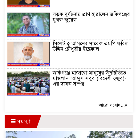
সড়ক দুর্ঘটনায় প্রাণ হারালেন জকিগঞ্জের
যুবক জুয়েল
সিলেট-৫ আসনের সাবেক এমপি ফরিদ
উদ্দিন চৌধুরীর ইন্তেকাল
জকিগঞ্জে হাজারো মানুষের উপস্থিতিতে
মাওলানা আব্দুস সবুর (বিদেশী হুজুর)-
এর দাফন সম্পন্ন
আরো সংবাদ..
সমস্যা