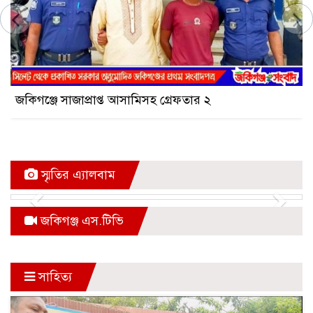
জকিগঞ্জে সাজাপ্রাপ্ত আসামিসহ গ্রেফতার ২
স্মৃতির এ্যালবাম
Previous
Next
জকিগঞ্জ এস.টিভি
সাহিত্য