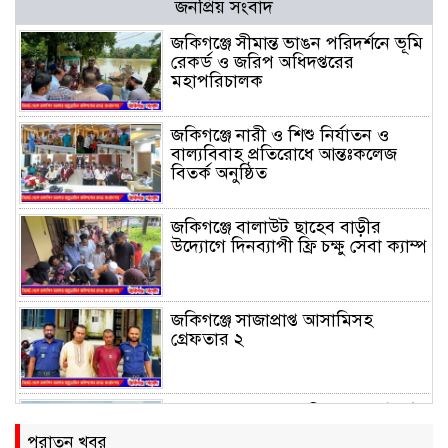
জনপ্রিয় সংবাদ
জকিগঞ্জে সীমান্ত ভাঙন পরিদর্শনে ভূমি
রেকর্ড ও জরিপ অধিদপ্তরের
মহাপরিচালক
জকিগঞ্জে নারী ও শিশু নির্যাতন ও
বাল্যবিবাহ প্রতিরোধে আন্তঃকলেজ
বিতর্ক অনুষ্ঠিত
জকিগঞ্জে বালাউট ছাহেব বাড়ীর
উদ্যোগে দিনব্যাপী ফ্রি চক্ষু সেবা ক্যাম্প
জকিগঞ্জে সাজাপ্রাপ্ত আসামিসহ
গ্রেফতার ২
রেলপথে যুক্ত হবে জকিগঞ্জ-কানাইঘাট,
শুরু হচ্ছে সম্ভাব্যতা সমীক্ষা
পুরাতন খবর