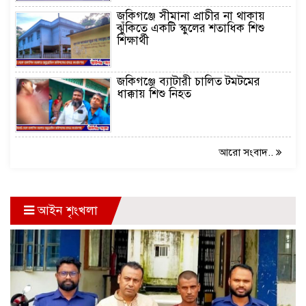
জকিগঞ্জে সীমানা প্রাচীর না থাকায়
ঝুঁকিতে একটি স্কুলের শতাধিক শিশু
শিক্ষার্থী
জকিগঞ্জে ব্যাটারী চালিত টমটমের
ধাক্কায় শিশু নিহত
আরো সংবাদ..
আইন শৃংখলা