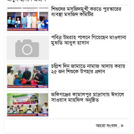
শিশুদের মসজিদমুখী করতে পুরস্কারের
ব্যবস্থা মসজিদ কমিটির
পবিত্র উমরাহ পালনে গিয়েছেন মাওলানা
মুফতি আবুল হাসান
চল্লিশ দিন জামাতে নামাজ আদায় করায়
২৫ জন শিশুকে উপহার প্রদান
জকিগঞ্জের কামালপুর মাদ্রাসায় ঈসালে
সাওয়াব মাহফিল অনুষ্ঠিত
আরো সংবাদ..