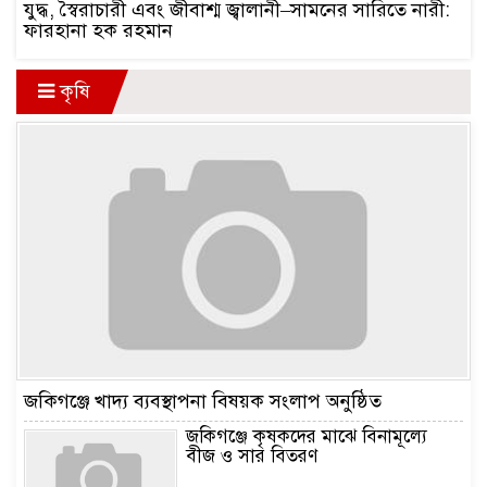
যুদ্ধ, স্বৈরাচারী এবং জীবাশ্ম জ্বালানী–সামনের সারিতে নারী:
ফারহানা হক রহমান
কৃষি
জকিগঞ্জে খাদ্য ব্যবস্থাপনা বিষয়ক সংলাপ অনুষ্ঠিত
জকিগঞ্জে কৃষকদের মাঝে বিনামূল্যে
বীজ ও সার বিতরণ