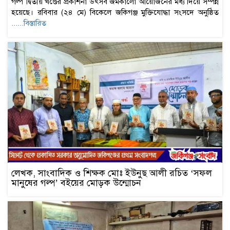
গল্প দ্বিতীয় খণ্ডের প্রকাশনা উৎসব জমকালো আয়োজনের মধ্য দিয়ে সম্পন্ন
হয়েছে। রবিবার (২৪ মে) বিকেলে জকিগঞ্জ মুক্তিযোদ্ধা সংসদে অনুষ্ঠিত
......বিস্তারিত
লেখক, সাংবাদিক ও শিক্ষক মোঃ ইউনুছ আলী রচিত ‘সফল
মানুষের গল্প’ বইয়ের মোড়ক উন্মোচন