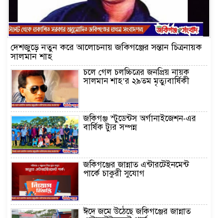
দেশজুড়ে নতুন করে আলোচনায় জকিগঞ্জের সন্তান চিত্রনায়ক
সালমান শাহ
চলে গেল চলচ্চিত্রের জনপ্রিয় নায়ক
সালমান শাহ’র ২৯তম মৃত্যুবার্ষিকী
জকিগঞ্জ স্টুডেন্টস অর্গানাইজেশন-এর
বার্ষিক ট্যুর সম্পন্ন
জকিগঞ্জের জান্নাত এন্টারটেইনমেন্ট
পার্কে চাকুরী সুযোগ
ঈদে জমে উঠেছে জকিগঞ্জের জান্নাত