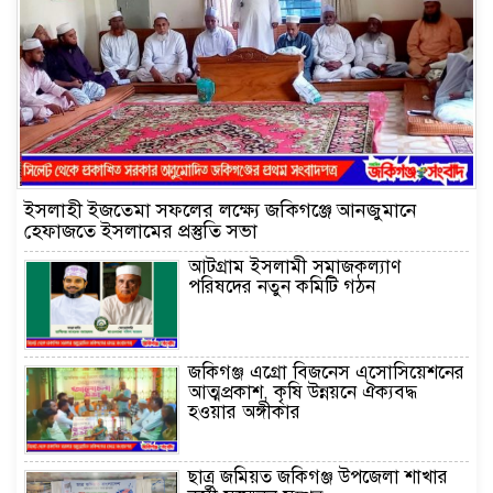
ইসলাহী ইজতেমা সফলের লক্ষ্যে জকিগঞ্জে আনজুমানে
হেফাজতে ইসলামের প্রস্তুতি সভা
আটগ্রাম ইসলামী সমাজকল্যাণ
পরিষদের নতুন কমিটি গঠন
জকিগঞ্জ এগ্রো বিজনেস এসোসিয়েশনের
আত্মপ্রকাশ, কৃষি উন্নয়নে ঐক্যবদ্ধ
হওয়ার অঙ্গীকার
ছাত্র জমিয়ত জকিগঞ্জ উপজেলা শাখার