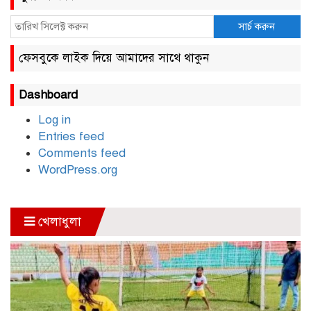
সার্চ করুন
সাবেক এমপি হাফিজ আহমদ
মজুমদার কি আত্মগোপনে? ভাইরাল
ফেসবুকে লাইক দিয়ে আমাদের সাথে থাকুন
ছবি ঘিরে আলোচনা!
Dashboard
ভাতা পেতে টাকা লাগে না, জকিগঞ্জে
সমাজসেবা কর্মকর্তার গুরুত্বপূর্ণ বার্তা
Log in
Entries feed
Comments feed
জকিগঞ্জে সরকারি পাঁচ ভাতার আবেদন
WordPress.org
শুরু আজ
খেলাধুলা
জকিগঞ্জে সুরমা নদীর বালুমহালে
মোবাইল কোর্ট পরিচালনা করলেন
ইউএনও: সরেজমিনে অভিযোগের
সত্যতা মেলেনি
জকিগঞ্জে ৪ হাজার পিস ইয়াবাসহ