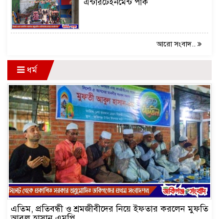
এন্টারটেইনমেন্ট পার্ক
আরো সংবাদ..
ধর্ম
এতিম, প্রতিবন্ধী ও শ্রমজীবীদের নিয়ে ইফতার করলেন মুফতি
আবুল হাসান এমপি