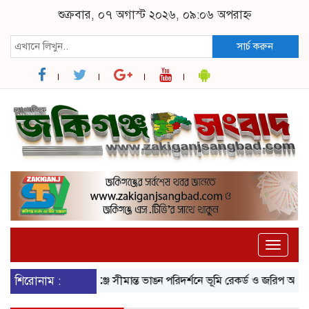
শুক্রবার, ০৭ অগাস্ট ২০২৬, ০৯:০৬ অপরাহ্ন
সার্চ করুন
Toggle
naviga
জকিগঞ্জে সীমান্ত ভাঙন পরিদর্শনে ভূমি রেকর্ড ও জরিপ অধিদপ্তরের মহাপরিচা
শিরোনাম :