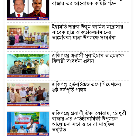
বাজার-এর আহবায়ক কমিটি গঠন
ইছামতি দারুল উলুম কামিল মাদ্রাসার
সাবেক ছাত্র আকতারুজ্জামানের
আমেরিকা যাত্রা উপলক্ষে সংবর্ধনা
জকিগঞ্জে প্রবাসী সুলাইমান আহমদকে
বিদায়ী সংবর্ধনা প্রদান
জকিগঞ্জ ইউনাইটেড এসোসিয়েশনের
৬ষ্ঠ বর্ষপূর্তি পালন
জকিগঞ্জে প্রবাসী ঐক্য ফোরাম, চৌধুরী
বাজার-এর প্রতিষ্ঠাবার্ষিকী উপলক্ষে
আলোচনা সভা ও দোয়া মাহফিল
অনুষ্ঠিত